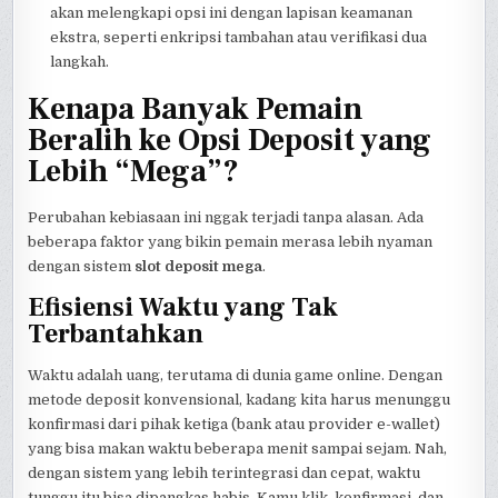
akan melengkapi opsi ini dengan lapisan keamanan
ekstra, seperti enkripsi tambahan atau verifikasi dua
langkah.
Kenapa Banyak Pemain
Beralih ke Opsi Deposit yang
Lebih “Mega”?
Perubahan kebiasaan ini nggak terjadi tanpa alasan. Ada
beberapa faktor yang bikin pemain merasa lebih nyaman
dengan sistem
slot deposit mega
.
Efisiensi Waktu yang Tak
Terbantahkan
Waktu adalah uang, terutama di dunia game online. Dengan
metode deposit konvensional, kadang kita harus menunggu
konfirmasi dari pihak ketiga (bank atau provider e-wallet)
yang bisa makan waktu beberapa menit sampai sejam. Nah,
dengan sistem yang lebih terintegrasi dan cepat, waktu
tunggu itu bisa dipangkas habis. Kamu klik, konfirmasi, dan