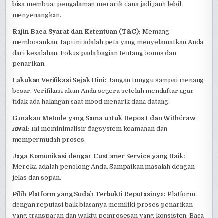
bisa membuat pengalaman menarik dana jadi jauh lebih
menyenangkan.
Rajin Baca Syarat dan Ketentuan (T&C):
Memang
membosankan, tapi ini adalah peta yang menyelamatkan Anda
dari kesalahan. Fokus pada bagian tentang bonus dan
penarikan.
Lakukan Verifikasi Sejak Dini:
Jangan tunggu sampai menang
besar. Verifikasi akun Anda segera setelah mendaftar agar
tidak ada halangan saat mood menarik dana datang.
Gunakan Metode yang Sama untuk Deposit dan Withdraw
Awal:
Ini meminimalisir flagsystem keamanan dan
mempermudah proses.
Jaga Komunikasi dengan Customer Service yang Baik:
Mereka adalah penolong Anda. Sampaikan masalah dengan
jelas dan sopan.
Pilih Platform yang Sudah Terbukti Reputasinya:
Platform
dengan reputasi baik biasanya memiliki proses penarikan
yang transparan dan waktu pemrosesan yang konsisten. Baca