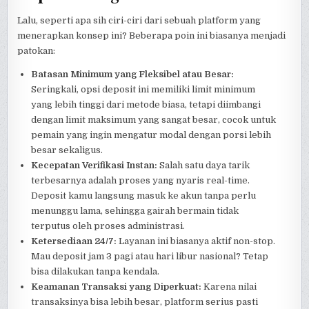
Lalu, seperti apa sih ciri-ciri dari sebuah platform yang
menerapkan konsep ini? Beberapa poin ini biasanya menjadi
patokan:
Batasan Minimum yang Fleksibel atau Besar:
Seringkali, opsi deposit ini memiliki limit minimum
yang lebih tinggi dari metode biasa, tetapi diimbangi
dengan limit maksimum yang sangat besar, cocok untuk
pemain yang ingin mengatur modal dengan porsi lebih
besar sekaligus.
Kecepatan Verifikasi Instan:
Salah satu daya tarik
terbesarnya adalah proses yang nyaris real-time.
Deposit kamu langsung masuk ke akun tanpa perlu
menunggu lama, sehingga gairah bermain tidak
terputus oleh proses administrasi.
Ketersediaan 24/7:
Layanan ini biasanya aktif non-stop.
Mau deposit jam 3 pagi atau hari libur nasional? Tetap
bisa dilakukan tanpa kendala.
Keamanan Transaksi yang Diperkuat:
Karena nilai
transaksinya bisa lebih besar, platform serius pasti