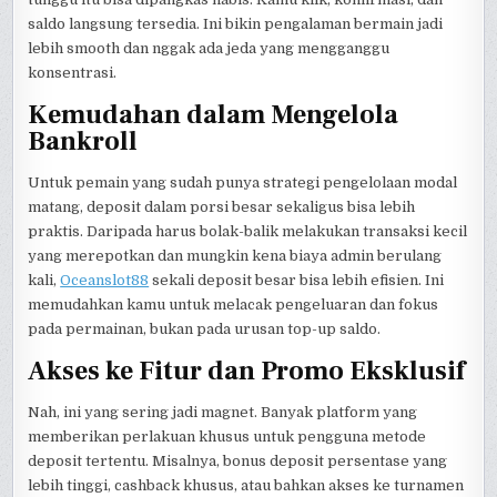
saldo langsung tersedia. Ini bikin pengalaman bermain jadi
lebih smooth dan nggak ada jeda yang mengganggu
konsentrasi.
Kemudahan dalam Mengelola
Bankroll
Untuk pemain yang sudah punya strategi pengelolaan modal
matang, deposit dalam porsi besar sekaligus bisa lebih
praktis. Daripada harus bolak-balik melakukan transaksi kecil
yang merepotkan dan mungkin kena biaya admin berulang
kali,
Oceanslot88
sekali deposit besar bisa lebih efisien. Ini
memudahkan kamu untuk melacak pengeluaran dan fokus
pada permainan, bukan pada urusan top-up saldo.
Akses ke Fitur dan Promo Eksklusif
Nah, ini yang sering jadi magnet. Banyak platform yang
memberikan perlakuan khusus untuk pengguna metode
deposit tertentu. Misalnya, bonus deposit persentase yang
lebih tinggi, cashback khusus, atau bahkan akses ke turnamen