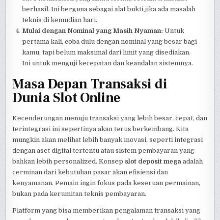
berhasil. Ini berguna sebagai alat bukti jika ada masalah
teknis di kemudian hari.
Mulai dengan Nominal yang Masih Nyaman:
Untuk
pertama kali, coba dulu dengan nominal yang besar bagi
kamu, tapi belum maksimal dari limit yang disediakan.
Ini untuk menguji kecepatan dan keandalan sistemnya.
Masa Depan Transaksi di
Dunia Slot Online
Kecenderungan menuju transaksi yang lebih besar, cepat, dan
terintegrasi ini sepertinya akan terus berkembang. Kita
mungkin akan melihat lebih banyak inovasi, seperti integrasi
dengan aset digital tertentu atau sistem pembayaran yang
bahkan lebih personalized. Konsep
slot deposit mega
adalah
cerminan dari kebutuhan pasar akan efisiensi dan
kenyamanan. Pemain ingin fokus pada keseruan permainan,
bukan pada kerumitan teknis pembayaran.
Platform yang bisa memberikan pengalaman transaksi yang