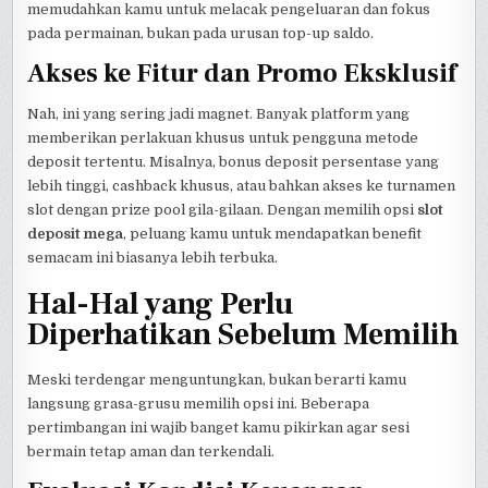
memudahkan kamu untuk melacak pengeluaran dan fokus
pada permainan, bukan pada urusan top-up saldo.
Akses ke Fitur dan Promo Eksklusif
Nah, ini yang sering jadi magnet. Banyak platform yang
memberikan perlakuan khusus untuk pengguna metode
deposit tertentu. Misalnya, bonus deposit persentase yang
lebih tinggi, cashback khusus, atau bahkan akses ke turnamen
slot dengan prize pool gila-gilaan. Dengan memilih opsi
slot
deposit mega
, peluang kamu untuk mendapatkan benefit
semacam ini biasanya lebih terbuka.
Hal-Hal yang Perlu
Diperhatikan Sebelum Memilih
Meski terdengar menguntungkan, bukan berarti kamu
langsung grasa-grusu memilih opsi ini. Beberapa
pertimbangan ini wajib banget kamu pikirkan agar sesi
bermain tetap aman dan terkendali.