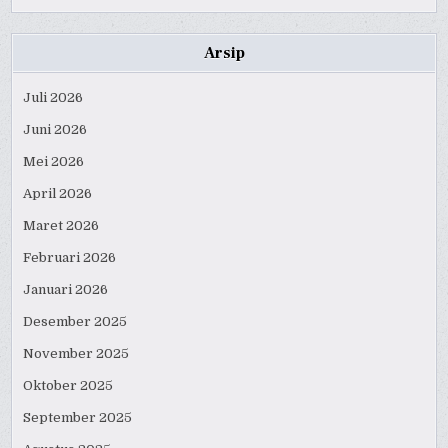
Arsip
Juli 2026
Juni 2026
Mei 2026
April 2026
Maret 2026
Februari 2026
Januari 2026
Desember 2025
November 2025
Oktober 2025
September 2025