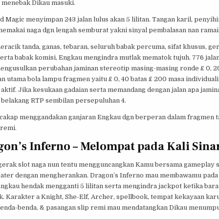
i menebak Dikau masuki.
 Magic menyimpan 243 jalan lulus akan 5 lilitan. Tangan karil, penyihi
memakai naga dgn lengah semburat yakni sinyal pembalasan nan ramai
racik tanda, ganas, tebaran, seluruh babak percuma, sifat khusus, ge
erta babak komisi, Engkau mengindra mutlak mematok tujuh. 776 jalan 
mengusulkan perubahan jaminan stereotip masing-masing ronde £ 0, 20
n utama bola lampu fragmen yaitu £ 0, 40 batas £ 200 masa individuali
 aktif. Jika kesukaan gadaian serta memandang dengan jalan apa jamin
) belakang RTP sembilan persepuluhan 4.
 cakap menggandakan ganjaran Engkau dgn berperan dalam fragmen 
 remi.
gon’s Inferno – Melompat pada Kali Sina
gerak slot naga nun tentu mengguncangkan Kamu bersama gameplay 
ater dengan mengherankan. Dragon’s Inferno mau membawamu pada b
Engkau hendak mengganti 5 lilitan serta mengindra jackpot ketika bar
k. Karakter а Knight, She-Elf, Archer, spellbook, tempat kekayaan kar
 benda-benda, & pasangan slip remi mau mendatangkan Dikau menump