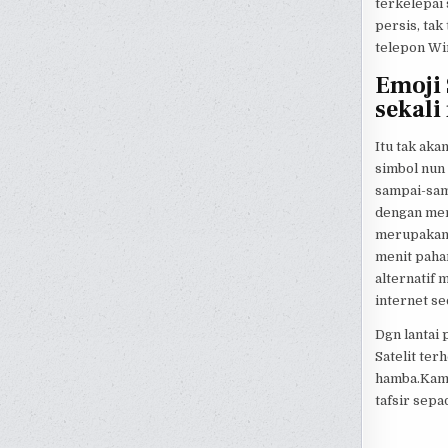
terkelepai
persis, tak
telepon Wi
Emoji 
sekali
Itu tak ak
simbol nun
sampai-sam
dengan men
merupakan 
menit paha
alternatif 
internet se
Dgn lantai
Satelit te
hamba.Kamu
tafsir sepa