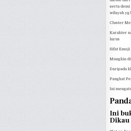
serta demi
wilayah yg
Cluster Me
Karakter n
lurus
Sifat Emoji
Mungkin di
Daripada k
Pangkat Pe
Ini mengat
Panda
Ini bu
Dikau