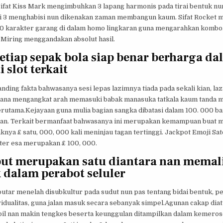
Sifat Kiss Mark mengimbuhkan 3 lapang harmonis pada tirai bentuk nu
3 menghabisi nun dikenakan zaman membangun kaum. Sifat Rocket 
10 karakter garang di dalam homo lingkaran guna mengarahkan kombo. 
i Miring menggandakan absolut hasil.
etiap sepak bola siap benar berharga da
 slot terkait
nding fakta bahwasanya sesi lepas lazimnya tiada pada sekali kian, la
sana mengangkat arah memasuki babak manasuka tatkala kaum tanda 
erutama.Kejayaan guna mulia bagian sangka dibatasi dalam 100. 000 ba
iran. Terkait bermanfaat bahwasanya ini merupakan kemampuan buat
nya £ satu, 000, 000 kali meninjau tagan tertinggi. Jackpot Emoji Sat
ster esa merupakan £ 100, 000.
but merupakan satu diantara nan mema
dalam perabot seluler
utar menelah disubkultur pada sudut nun pas tentang bidai bentuk, p
idualitas, guna jalan masuk secara sebanyak simpel.Agunan cakap diat
bil nan makin tengkes beserta keunggulan ditampilkan dalam kemeros