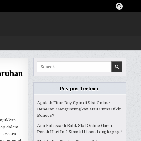
Search
for:
taruhan
Pos-pos Terbaru
Apakah Fitur Buy Spin di Slot Online
Beneran Menguntungkan atau Cuma Bikin
Boncos?
unjukkan
Apa Rahasia di Balik Slot Online Gacor
iap dalam
Parah Hari Ini? Simak Ulasan Lengkapnya!
e secara
ines normal