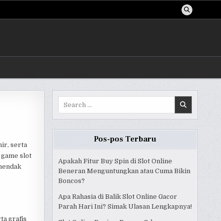
Search
for:
Pos-pos Terbaru
ir, serta
u game slot
Apakah Fitur Buy Spin di Slot Online
 hendak
Beneran Menguntungkan atau Cuma Bikin
Boncos?
Apa Rahasia di Balik Slot Online Gacor
Parah Hari Ini? Simak Ulasan Lengkapnya!
a grafis