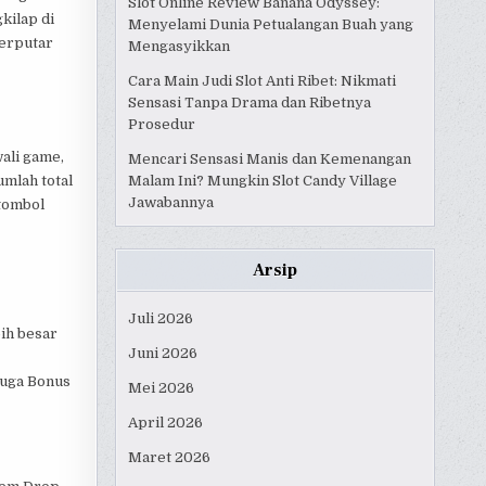
Slot Online Review Banana Odyssey:
kilap di
Menyelami Dunia Petualangan Buah yang
berputar
Mengasyikkan
Cara Main Judi Slot Anti Ribet: Nikmati
Sensasi Tanpa Drama dan Ribetnya
Prosedur
ali game,
Mencari Sensasi Manis dan Kemenangan
Malam Ini? Mungkin Slot Candy Village
umlah total
Jawabannya
tombol
Arsip
Juli 2026
ih besar
Juni 2026
juga Bonus
Mei 2026
April 2026
Maret 2026