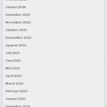
Januari 2026
Desember 2025
November 2025
Oktober 2025
September 2025
Agustus 2025
Juli 2025
Juni 2025
Mei 2025
April 2025
Maret 2025
Februari 2025
Januari 2025
Desember 2024