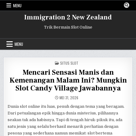
Skip
MENU
to
content
Immigration 2 New Zealand
Trik Bermain Slot Online
MENU
POSTED
SITUS SLOT
IN
Mencari Sensasi Manis dan
Kemenangan Malam Ini? Mungkin
Slot Candy Village Jawabannya
MEI 31, 2026
Dunia slot online itu luas, penuh dengan tema yang beragam.
Dari petualangan epik hingga dunia misterius, pilihannya
seakan tak ada habisnya. Tapi di tengah hiruk-pikuk itu, ada
satu jenis yang selalu berhasil menarik perhatian dengan
pesona yang sederhana namun memikat: slot bertema