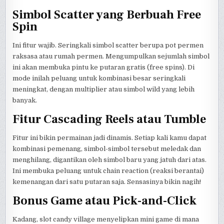
Simbol Scatter yang Berbuah Free
Spin
Ini fitur wajib. Seringkali simbol scatter berupa pot permen
raksasa atau rumah permen. Mengumpulkan sejumlah simbol
ini akan membuka pintu ke putaran gratis (free spins). Di
mode inilah peluang untuk kombinasi besar seringkali
meningkat, dengan multiplier atau simbol wild yang lebih
banyak.
Fitur Cascading Reels atau Tumble
Fitur ini bikin permainan jadi dinamis. Setiap kali kamu dapat
kombinasi pemenang, simbol-simbol tersebut meledak dan
menghilang, digantikan oleh simbol baru yang jatuh dari atas.
Ini membuka peluang untuk chain reaction (reaksi berantai)
kemenangan dari satu putaran saja. Sensasinya bikin nagih!
Bonus Game atau Pick-and-Click
Kadang, slot candy village menyelipkan mini game di mana