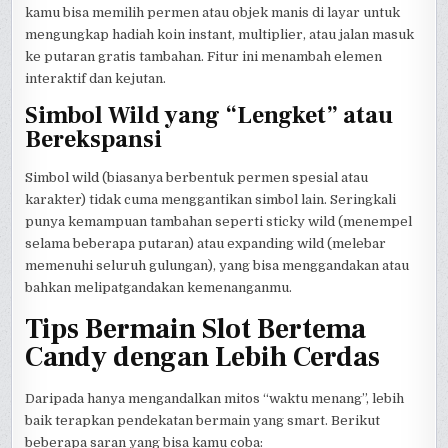
kamu bisa memilih permen atau objek manis di layar untuk
mengungkap hadiah koin instant, multiplier, atau jalan masuk
ke putaran gratis tambahan. Fitur ini menambah elemen
interaktif dan kejutan.
Simbol Wild yang “Lengket” atau
Berekspansi
Simbol wild (biasanya berbentuk permen spesial atau
karakter) tidak cuma menggantikan simbol lain. Seringkali
punya kemampuan tambahan seperti sticky wild (menempel
selama beberapa putaran) atau expanding wild (melebar
memenuhi seluruh gulungan), yang bisa menggandakan atau
bahkan melipatgandakan kemenanganmu.
Tips Bermain Slot Bertema
Candy dengan Lebih Cerdas
Daripada hanya mengandalkan mitos “waktu menang”, lebih
baik terapkan pendekatan bermain yang smart. Berikut
beberapa saran yang bisa kamu coba: