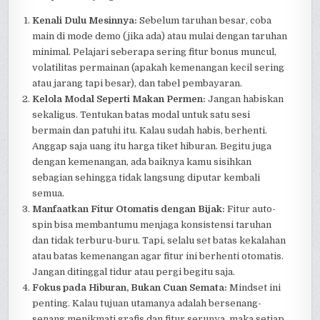
Kenali Dulu Mesinnya:
Sebelum taruhan besar, coba
main di mode demo (jika ada) atau mulai dengan taruhan
minimal. Pelajari seberapa sering fitur bonus muncul,
volatilitas permainan (apakah kemenangan kecil sering
atau jarang tapi besar), dan tabel pembayaran.
Kelola Modal Seperti Makan Permen:
Jangan habiskan
sekaligus. Tentukan batas modal untuk satu sesi
bermain dan patuhi itu. Kalau sudah habis, berhenti.
Anggap saja uang itu harga tiket hiburan. Begitu juga
dengan kemenangan, ada baiknya kamu sisihkan
sebagian sehingga tidak langsung diputar kembali
semua.
Manfaatkan Fitur Otomatis dengan Bijak:
Fitur auto-
spin bisa membantumu menjaga konsistensi taruhan
dan tidak terburu-buru. Tapi, selalu set batas kekalahan
atau batas kemenangan agar fitur ini berhenti otomatis.
Jangan ditinggal tidur atau pergi begitu saja.
Fokus pada Hiburan, Bukan Cuan Semata:
Mindset ini
penting. Kalau tujuan utamanya adalah bersenang-
senang menikmati grafis dan fitur serunya, maka setiap