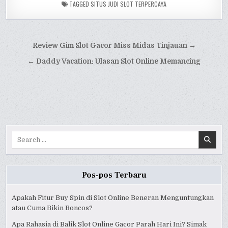
TAGGED
SITUS JUDI SLOT TERPERCAYA
Navigasi
Review Gim Slot Gacor Miss Midas Tinjauan →
pos
← Daddy Vacation: Ulasan Slot Online Memancing
Search
for:
Pos-pos Terbaru
Apakah Fitur Buy Spin di Slot Online Beneran Menguntungkan
atau Cuma Bikin Boncos?
Apa Rahasia di Balik Slot Online Gacor Parah Hari Ini? Simak