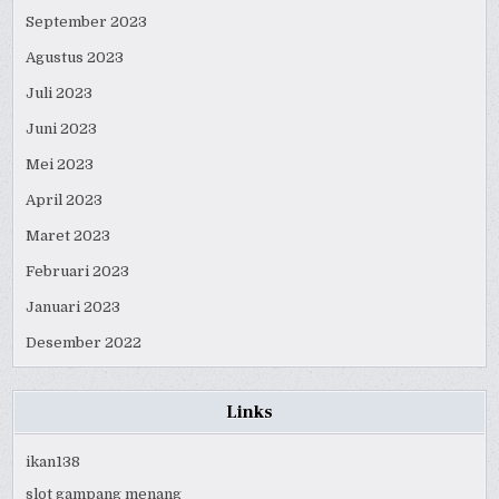
September 2023
Agustus 2023
Juli 2023
Juni 2023
Mei 2023
April 2023
Maret 2023
Februari 2023
Januari 2023
Desember 2022
Links
ikan138
slot gampang menang