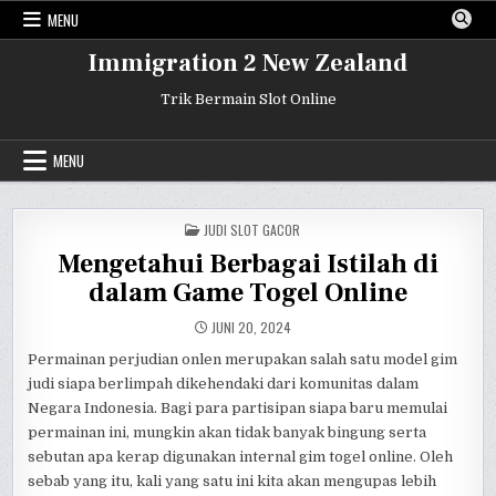
Skip
MENU
to
content
Immigration 2 New Zealand
Trik Bermain Slot Online
MENU
POSTED
JUDI SLOT GACOR
IN
Mengetahui Berbagai Istilah di
dalam Game Togel Online
JUNI 20, 2024
Permainan perjudian onlen merupakan salah satu model gim
judi siapa berlimpah dikehendaki dari komunitas dalam
Negara Indonesia. Bagi para partisipan siapa baru memulai
permainan ini, mungkin akan tidak banyak bingung serta
sebutan apa kerap digunakan internal gim togel online. Oleh
sebab yang itu, kali yang satu ini kita akan mengupas lebih