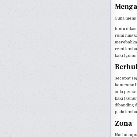
Menga
Guna mengu
tentu dika
remi hingg
merebahkan
remi lemba
kaki (gunu
Berhu
Secepat se
kontestan b
bola pembic
kaki (gunun
dibanding d
pada lemba
Zona
Naif ataup