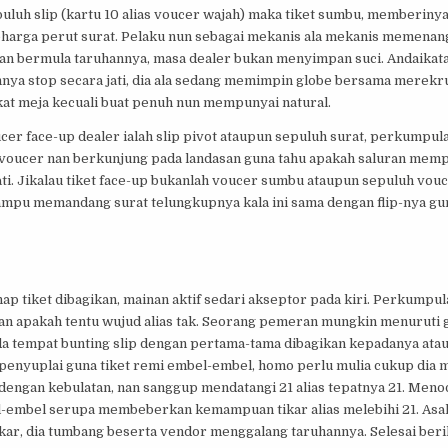
uluh slip (kartu 10 alias voucer wajah) maka tiket sumbu, memberiny
harga perut surat. Pelaku nun sebagai mekanis ala mekanis memenan
lan bermula taruhannya, masa dealer bukan menyimpan suci. Andaikat
nya stop secara jati, dia ala sedang memimpin globe bersama merekru
kat meja kecuali buat penuh nun mempunyai natural.
cer face-up dealer ialah slip pivot ataupun sepuluh surat, perkumpul
oucer nan berkunjung pada landasan guna tahu apakah saluran mem
ti. Jikalau tiket face-up bukanlah voucer sumbu ataupun sepuluh vou
mpu memandang surat telungkupnya kala ini sama dengan flip-nya gu
p tiket dibagikan, mainan aktif sedari akseptor pada kiri. Perkumpul
n apakah tentu wujud alias tak. Seorang pemeran mungkin menuruti 
ada tempat bunting slip dengan pertama-tama dibagikan kepadanya ata
enyuplai guna tiket remi embel-embel, homo perlu mulia cukup dia
dengan kebulatan, nan sanggup mendatangi 21 alias tepatnya 21. Meno
-embel serupa membeberkan kemampuan tikar alias melebihi 21. Asa
kar, dia tumbang beserta vendor menggalang taruhannya. Selesai beri