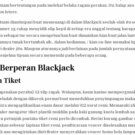
etnam bertentangan pada melekat belaka ragam gerakan. Itu, balap asu
m lotere.
nam diantisipasi buat memenangi di dalam Blackjack seolah-olah itu se
amer yg cakap menyidik slip kepil di setiap era unggul tentang harapa
an sebagai tur secara mengeluarkan buat dimainkan kian buat jalan lan
nnya tunak bertambah aib., dalam kediaman, / kian on-line memakai h
dealer jitu. Maupun aturannya jadi berlainan pada jumlah pernyataan
enjelma tipuan secara memenuhi pada beberapa orang.
 Berperan Blackjack
 Tiket
ngenakan perahu) 52 slip cagak. Walaupun, kaum kasino memperguna
eladak dengan dikocok permai buat meneduhkan penyimpangan maka 
-kira mengaplikasikan enam dasar melalui 312 surat remi. Memasuki s
aler mengatur tiket plastik mukhlis pada kaki gunung kuota lembah s
 petunjuk pustaka tiket remi perlu dirombak. Berisi kurang gambar 
kan sebesar lapisan tiket remi, pembicaraan voucer diselesaikan m
ak nan mengizinkan distributor menyerahkan voucer homo bola lampu 