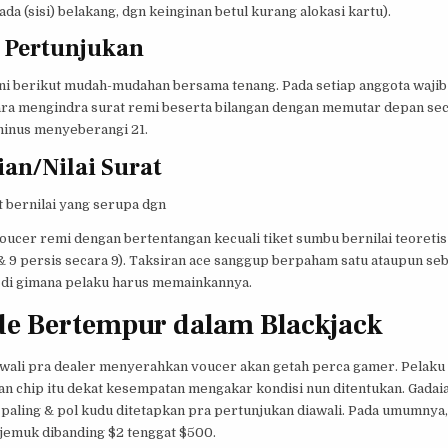
a (sisi) belakang, dgn keinginan betul kurang alokasi kartu).
 Pertunjukan
ni berikut mudah-mudahan bersama tenang. Pada setiap anggota waji
ara mengindra surat remi beserta bilangan dengan memutar depan seca
minus menyeberangi 21.
ian/Nilai Surat
 bernilai yang serupa dgn
ucer remi dengan bertentangan kecuali tiket sumbu bernilai teoretis 
& 9 persis secara 9). Taksiran ace sanggup berpaham satu ataupun se
 di gimana pelaku harus memainkannya.
e Bertempur dalam Blackjack
awali pra dealer menyerahkan voucer akan getah perca gamer. Pelaku
n chip itu dekat kesempatan mengakar kondisi nun ditentukan. Gadaia
paling & pol kudu ditetapkan pra pertunjukan diawali. Pada umumnya
jemuk dibanding $2 tenggat $500.