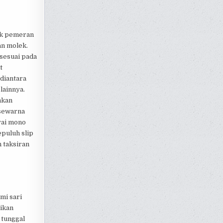
ak pemeran
an molek.
 sesuai pada
t
diantara
lainnya.
nkan
 sewarna
yai mono
epuluh slip
n taksiran
mi sari
rikan
 tunggal