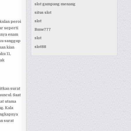
slot gampang menang
situs slot
slot
kulan peroi
r seperti
Bmw777
umnya enam
slot
aku sanggup
slot88
an kian
ku 11,
rak
tkan surat
uncul. Saat
at utama
g. Kala
engkapnya
n surat