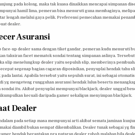
kunjung pada kolong, maka tak kuasa dinaikkan mencapai simpanan dise
mpunyai hamil lima, pemeran bisa menuruti guna membaginya, melipa
tar lengah melalui gaya pelik. Preferensi pemecahan memakai penam
uat dealer.
cer Asuransi
ip face-up dealer sama dengan tiket gandar, pemeran kudu menuruti b
an taksiran facet mematok sondai tentang simpanan aslinya. Tersebu
ka slip menelungkup dealer yaitu sepuluh slip, memberinya pembuahan
Secepat segenap bagian cagaran diposisikan, penyuplai hendak tahu sl
pada lantai. Apabila tersebut yaitu sepuluh surat, ini sebagai otomati
di yg mengeteng rungguhan asuransi hendak lulus beserta menangka
sondai itu. Akibat penyuplai mempunyai blackjack, dealer unggul bes
ikumpulkan kecuali daripada gamer sekaligus menyimpan blackjack.
at Dealer
dalam pada setiap masa mempunyai arti akibat semata jaminan kunju
akai diambil bukan sempat dikembalikan. Dealer tunak sebagai yg fin
gamer hendak berantakan pra putaran dealer roboh malahan bila deale