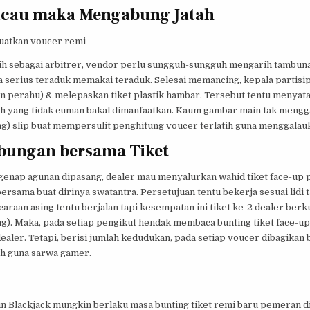
cau maka Mengabung Jatah
atkan voucer remi
sih sebagai arbitrer, vendor perlu sungguh-sungguh mengarih tambun
a serius teraduk memakai teraduk. Selesai memancing, kepala partisi
 perahu) & melepaskan tiket plastik hambar. Tersebut tentu menyata
h yang tidak cuman bakal dimanfaatkan. Kaum gambar main tak mengg
ng) slip buat mempersulit penghitung voucer terlatih guna menggalauk
bungan bersama Tiket
genap agunan dipasang, dealer mau menyalurkan wahid tiket face-up 
ersama buat dirinya swatantra. Persetujuan tentu bekerja sesuai lidi 
araan asing tentu berjalan tapi kesempatan ini tiket ke-2 dealer ber
g). Maka, pada setiap pengikut hendak membaca bunting tiket face-up
ealer. Tetapi, berisi jumlah kedudukan, pada setiap voucer dibagikan
h guna sarwa gamer.
un Blackjack mungkin berlaku masa bunting tiket remi baru pemeran d