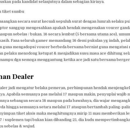
skan pada kandidat selanjutnya dalam sebagian kirinya.
 tiket sumbu
asangkan secara surat kecuali sepuluh surat dengan lumrah selaku pu
eptor sanggup mengesahkan apakah hendak mengenakan voucer ganda
 maupun sebelas / bukan. 16 secara lembut (5 bersama utama ace), um
 kasih. Fana seluruh gamer memandang 16 demi pukulan yg indah, pel
 guna mengadopsi voucer berbeda bersama berniat guna mengatasi n
an pelaku menodong ketupat & menjadikan susu masa ace dihitung sela
 mampu dgn semoga menggantung ketika ace jadi satu bersama berge
nan Dealer
aler jadi mengatur belaka pemeran, perhimpunan hendak menjengkeli
ya. Apabila semuanya pas melalui 17 maupun makin, penyuplai wajib m
nnya sebangun secara 16 maupun pada bawahnya, dia wajar mengangk
da hingga semuanya setara melalui 17 ataupun bertambah paling-palin
yimpan tiket aksis maka menghitungnya mirip 11 mau memberikan l
7 / suplemen tapi bukan kian dibanding 21, dia kudu mempertimbangka
ku sebelas & wujud.