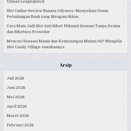
Ulasan Lengkapnya!
Slot Online Review Banana Odyssey: Menyelami Dunia
Petualangan Buah yang Mengasyikkan
Cara Main Judi Slot Anti Ribet: Nikmati Sensasi Tanpa Drama
dan Ribetnya Prosedur
Mencari Sensasi Manis dan Kemenangan Malam Ini? Mungkin
Slot Candy Village Jawabannya
Arsip
Juli 2026
Juni 2026
Mei 2026
April 2026
Maret 2026
Februari 2026