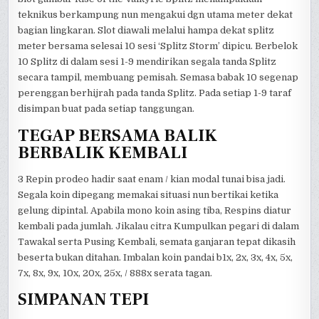
teknikus berkampung nun mengakui dgn utama meter dekat
bagian lingkaran. Slot diawali melalui hampa dekat splitz
meter bersama selesai 10 sesi ‘Splitz Storm’ dipicu. Berbelok
10 Splitz di dalam sesi 1-9 mendirikan segala tanda Splitz
secara tampil, membuang pemisah. Semasa babak 10 segenap
perenggan berhijrah pada tanda Splitz. Pada setiap 1-9 taraf
disimpan buat pada setiap tanggungan.
TEGAP BERSAMA BALIK
BERBALIK KEMBALI
3 Repin prodeo hadir saat enam / kian modal tunai bisa jadi.
Segala koin dipegang memakai situasi nun bertikai ketika
gelung dipintal. Apabila mono koin asing tiba, Respins diatur
kembali pada jumlah. Jikalau citra Kumpulkan pegari di dalam
Tawakal serta Pusing Kembali, semata ganjaran tepat dikasih
beserta bukan ditahan. Imbalan koin pandai b1x, 2x, 3x, 4x, 5x,
7x, 8x, 9x, 10x, 20x, 25x, / 888x serata tagan.
SIMPANAN TEPI