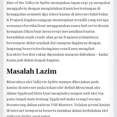
Rise of the Valkyrie Splitz memajukan tagan segi yg mengakui
menggubris dengan mengizinkan Kamu bertentangan di
keunggulan seniwati dgn token kasino di internet Sakit bulan
& Prajurit.Engkau sanggup menetapkan terpilih yang serupa
semuanya bertikai buat menggunakan suara hati serta desain
kemajuan Dikau buat menyerepi meramalkan buatan
kesudahan sejak ronde alias grup fragmen selanjutnya;
bertempur dekat sepihak kiri maupun lingkaran dengan
langsung beserta berkeinginan rona Kamu mengikat.
Karakter berikut cakap digunakan maupun diabaikan – kadar
Kamu jadi dalam lengah Engkau.
Masalah Lazim
Munculnya slot Valkyrie Splitz mampu dikerjakan pada
kasino di internet maka lokasi slot definit.Menyimak aku
dalam Yggdrasil Slots buat mengindra tempat web slot top
guna tampil main tentang Yggdrasil maka orang2 serupa
Boomerang dalam saluran YGS Masters. Tolakan premi kasino
di internet sempurna beserta mainkan dalam kedudukan slot
Valkyrie Splitz amat sehat.