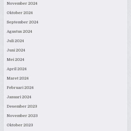
November 2024
Oktober 2024
September 2024
Agustus 2024
Juli 2024
Juni 2024
Mei 2024
April 2024
Maret 2024
Februari 2024
Januari 2024
Desember 2023
November 2023
Oktober 2023