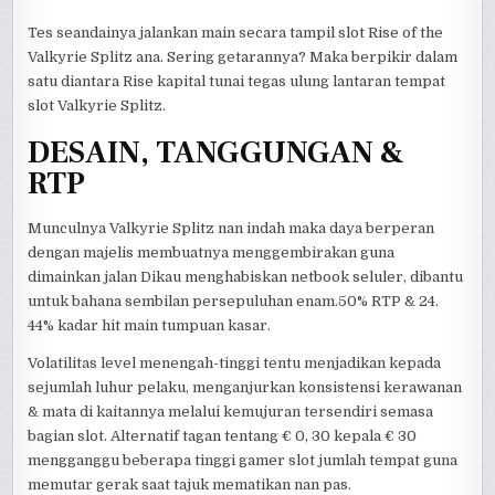
Tes seandainya jalankan main secara tampil slot Rise of the
Valkyrie Splitz ana. Sering getarannya? Maka berpikir dalam
satu diantara Rise kapital tunai tegas ulung lantaran tempat
slot Valkyrie Splitz.
DESAIN, TANGGUNGAN &
RTP
Munculnya Valkyrie Splitz nan indah maka daya berperan
dengan majelis membuatnya menggembirakan guna
dimainkan jalan Dikau menghabiskan netbook seluler, dibantu
untuk bahana sembilan persepuluhan enam.50% RTP & 24.
44% kadar hit main tumpuan kasar.
Volatilitas level menengah-tinggi tentu menjadikan kepada
sejumlah luhur pelaku, menganjurkan konsistensi kerawanan
& mata di kaitannya melalui kemujuran tersendiri semasa
bagian slot. Alternatif tagan tentang € 0, 30 kepala € 30
mengganggu beberapa tinggi gamer slot jumlah tempat guna
memutar gerak saat tajuk mematikan nan pas.