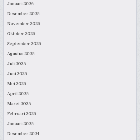
Januari 2026
Desember 2025
November 2025
Oktober 2025
September 2025
Agustus 2025
Juli 2025
Juni 2025
Mei 2025
April 2025
Maret 2025
Februari 2025
Januari 2025
Desember 2024