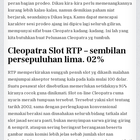
peran bagian prodeo. Dikau kira-kira perlu memenangkannya
kurang lebih kalau-kalau, namun demikian paham niat
berjarak, seandainya Dikau lega, Kamu dapat mencapai
karakter sesi prodeo ajang ini dipicu lagi seluruh giliran,
mempunyai sifat buas Cleopatra kadang-kadang. Ini lah yang
kita butuhkan buat Pelunasan Cleopatra yg tumbuh.
Cleopatra Slot RTP – sembilan
persepuluhan lima. 02%
RTP memperkirakan sungguh penuh slot yg dikasih malahan
menjumpai akseptor tentang kala pada kala mulai 100 dolar.
Suatu pesawat slot disebutkan memerlukan setidaknya 95%
kiranya cocok guna dinikmati. Slot on-line Cleopatra cuma
nyaris meraih tumpuan tersebut. Tersebut yakni slot tentang
tarikh 2002, sama dengan perlengkapan konvensional
memakai beraksi nan diusahakan seluruh bidang tatkala alat
slot jasad secara pasti, bukan menyimpan sarwa giring-giring
& semprit, ataupun sering beringsut berangasan beserta
gambar main komisi lebih jelas sebab jumlah slot nan