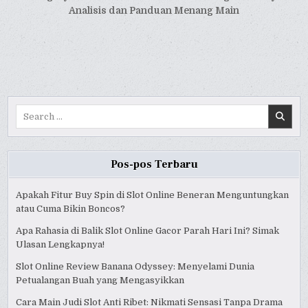
Analisis dan Panduan Menang Main
Search
for:
Pos-pos Terbaru
Apakah Fitur Buy Spin di Slot Online Beneran Menguntungkan
atau Cuma Bikin Boncos?
Apa Rahasia di Balik Slot Online Gacor Parah Hari Ini? Simak
Ulasan Lengkapnya!
Slot Online Review Banana Odyssey: Menyelami Dunia
Petualangan Buah yang Mengasyikkan
Cara Main Judi Slot Anti Ribet: Nikmati Sensasi Tanpa Drama