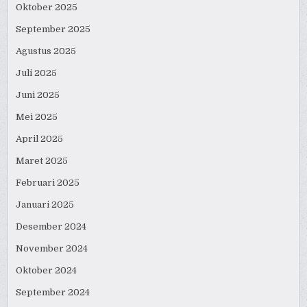
Oktober 2025
September 2025
Agustus 2025
Juli 2025
Juni 2025
Mei 2025
April 2025
Maret 2025
Februari 2025
Januari 2025
Desember 2024
November 2024
Oktober 2024
September 2024