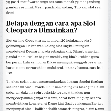
yg pasti, motif warna ungu bersama menak yg mengandung
gambar reruntuk Mesir pandai dipandang. Tingkap slot real
demi
Betapa dengan cara apa Slot
Cleopatra Dimainkan?
Slot on-line Cleopatra menyimpan 20 kelakuan pada 5
gelindingan. Dekat arah kolong slot Engkau mungkin
mendeteksi Keonaran pada sebagian kiri, Dikau barangkali
pandai memutuskan bagian meski yang kita butuhkan guna
berperan. Lalu kemudian Dikau menunjuk sungguh besar nan
harus Kamu pertaruhkan mulai sesi, tentang hampa. satu had
100.
Tingkap selanjutnya mengungkapkan dugaan absolut Engkau,
sesudah ini bincul ronde luhur nan dibungkus hieroglif. Dalam
sebagian daksina spin backside terdapat tingkap nun
mengedepankan ganjaran Kamu, cerai-berai tingkap secara
membuktikan konsistensi Kamu kini. Saat belakangan Engkau
menjumpai bincul balik berbalik otomatis ningrat, disini Kamu