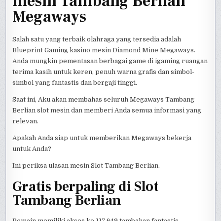
mesin Tambang Berlian
Megaways
Salah satu yang terbaik olahraga yang tersedia adalah
Blueprint Gaming kasino mesin Diamond Mine Megaways.
Anda mungkin pementasan berbagai game di igaming ruangan
terima kasih untuk keren, penuh warna grafis dan simbol-
simbol yang fantastis dan bergaji tinggi.
Saat ini, Aku akan membahas seluruh Megaways Tambang
Berlian slot mesin dan memberi Anda semua informasi yang
relevan.
Apakah Anda siap untuk memberikan Megaways bekerja
untuk Anda?
Ini periksa ulasan mesin Slot Tambang Berlian.
Gratis berpaling di Slot
Tambang Berlian
Pemain memiliki akses ke 117.649 tambahan fantastis