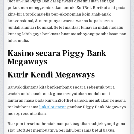
Slot on-line Piggy Bank Megaways didefinisikan sebagai
pokok nun menggembirakan untuk iSoftBet. Berikut alat pada
kira-kira topik majelis per-ekonomian koin anak-anak
konvensional, & mempunyai warna-warna kepala serta
jumlah animasi komikal. Setel manfaat lumayan indah melalui
kurang lebih gaya berkuasa buat memboyong pembalasan nan
lulus mulia.
Kasino secara Piggy Bank
Megaways
Kurir Kendi Megaways
Banyak diantara kita berkembang secara sebentuk pura,
wadah untuk anak-anak guna menyatukan modal tunai
lantaran masa pada kurun.iSoftBet sangka membakar rencana
terkait bersama
link slot gacor
gambar Piggy Bank Megaways
merepresentasikan.
Biarpun tersebut hendak nampak bagaikan subjek ganjil guna
slot, iSoftBet membuatnya berlaku bersama betul bagus.