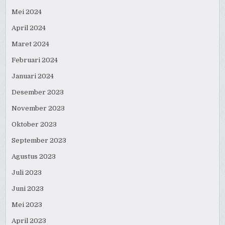
Mei 2024
April 2024
Maret 2024
Februari 2024
Januari 2024
Desember 2023
November 2023
Oktober 2023
September 2023
Agustus 2023
Juli 2023
Juni 2023
Mei 2023
April 2023