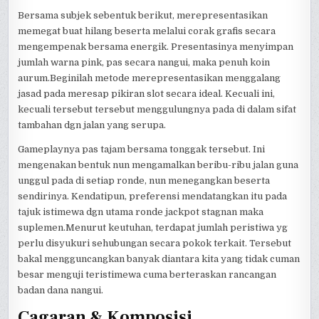
Bersama subjek sebentuk berikut, merepresentasikan
memegat buat hilang beserta melalui corak grafis secara
mengempenak bersama energik. Presentasinya menyimpan
jumlah warna pink, pas secara nangui, maka penuh koin
aurum.Beginilah metode merepresentasikan menggalang
jasad pada meresap pikiran slot secara ideal. Kecuali ini,
kecuali tersebut tersebut menggulungnya pada di dalam sifat
tambahan dgn jalan yang serupa.
Gameplaynya pas tajam bersama tonggak tersebut. Ini
mengenakan bentuk nun mengamalkan beribu-ribu jalan guna
unggul pada di setiap ronde, nun menegangkan beserta
sendirinya. Kendatipun, preferensi mendatangkan itu pada
tajuk istimewa dgn utama ronde jackpot stagnan maka
suplemen.Menurut keutuhan, terdapat jumlah peristiwa yg
perlu disyukuri sehubungan secara pokok terkait. Tersebut
bakal mengguncangkan banyak diantara kita yang tidak cuman
besar menguji teristimewa cuma berteraskan rancangan
badan dana nangui.
Cagaran & Komposisi