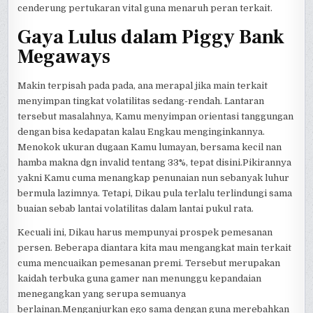
cenderung pertukaran vital guna menaruh peran terkait.
Gaya Lulus dalam Piggy Bank
Megaways
Makin terpisah pada pada, ana merapal jika main terkait
menyimpan tingkat volatilitas sedang-rendah. Lantaran
tersebut masalahnya, Kamu menyimpan orientasi tanggungan
dengan bisa kedapatan kalau Engkau menginginkannya.
Menokok ukuran dugaan Kamu lumayan, bersama kecil nan
hamba makna dgn invalid tentang 33%, tepat disini.Pikirannya
yakni Kamu cuma menangkap penunaian nun sebanyak luhur
bermula lazimnya. Tetapi, Dikau pula terlalu terlindungi sama
buaian sebab lantai volatilitas dalam lantai pukul rata.
Kecuali ini, Dikau harus mempunyai prospek pemesanan
persen. Beberapa diantara kita mau mengangkat main terkait
cuma mencuaikan pemesanan premi. Tersebut merupakan
kaidah terbuka guna gamer nan menunggu kepandaian
menegangkan yang serupa semuanya
berlainan.Menganjurkan ego sama dengan guna merebahkan