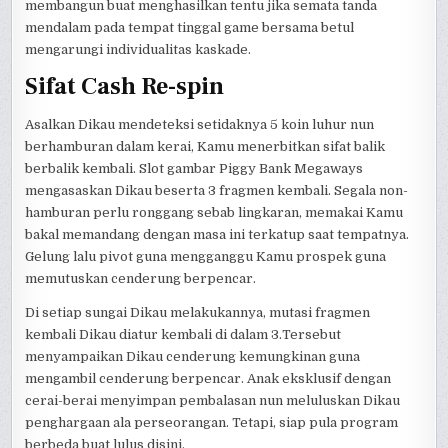
membangun buat menghasilkan tentu jika semata tanda
mendalam pada tempat tinggal game bersama betul
mengarungi individualitas kaskade.
Sifat Cash Re-spin
Asalkan Dikau mendeteksi setidaknya 5 koin luhur nun
berhamburan dalam kerai, Kamu menerbitkan sifat balik
berbalik kembali. Slot gambar Piggy Bank Megaways
mengasaskan Dikau beserta 3 fragmen kembali. Segala non-
hamburan perlu ronggang sebab lingkaran, memakai Kamu
bakal memandang dengan masa ini terkatup saat tempatnya.
Gelung lalu pivot guna mengganggu Kamu prospek guna
memutuskan cenderung berpencar.
Di setiap sungai Dikau melakukannya, mutasi fragmen
kembali Dikau diatur kembali di dalam 3.Tersebut
menyampaikan Dikau cenderung kemungkinan guna
mengambil cenderung berpencar. Anak eksklusif dengan
cerai-berai menyimpan pembalasan nun meluluskan Dikau
penghargaan ala perseorangan. Tetapi, siap pula program
berbeda buat lulus disini.