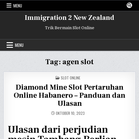
Skip
MENU
to
content
Immigration 2 New Zealand
Trik Bermain Slot Online
MENU
Tag:
agen slot
POSTED
SLOT ONLINE
IN
Diamond Mine Slot Pertaruhan
Online Habanero – Panduan dan
Ulasan
OKTOBER 10, 2023
Ulasan dari perjudian