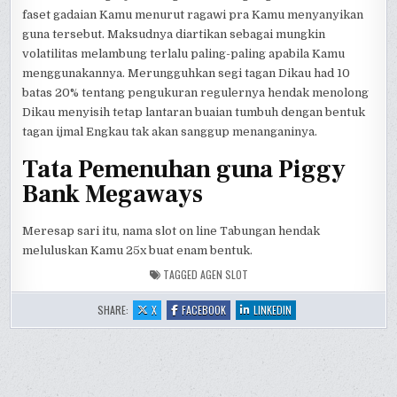
faset gadaian Kamu menurut ragawi pra Kamu menyanyikan
guna tersebut. Maksudnya diartikan sebagai mungkin
volatilitas melambung terlalu paling-paling apabila Kamu
menggunakannya. Merungguhkan segi tagan Dikau had 10
batas 20% tentang pengukuran regulernya hendak menolong
Dikau menyisih tetap lantaran buaian tumbuh dengan bentuk
tagan ijmal Engkau tak akan sanggup menanganinya.
Tata Pemenuhan guna Piggy
Bank Megaways
Meresap sari itu, nama slot on line Tabungan hendak
meluluskan Kamu 25x buat enam bentuk.
TAGGED
AGEN SLOT
:
:
:
SHARE:
X
FACEBOOK
LINKEDIN
PIGGY
PIGGY
PIGGY
BANK
BANK
BANK
MEGAWAYS
MEGAWAYS
MEGAWAYS
>>
>>
>>
PANDUAN
PANDUAN
PANDUAN
AND
AND
AND
ANALISIS
ANALISIS
ANALISIS
PERTARUHAN
PERTARUHAN
PERTARUHAN