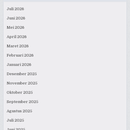
Juli 2026
Juni 2026
Mei 2026
April 2026
Maret 2026
Februari 2026
Januari 2026
Desember 2025
November 2025
Oktober 2025
September 2025
Agustus 2025
Juli 2025
Juni 2025