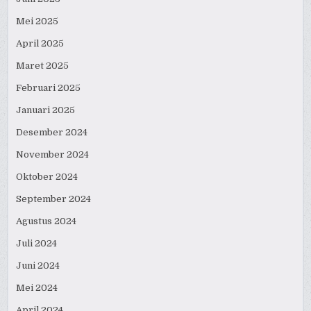
Mei 2025
April 2025
Maret 2025
Februari 2025
Januari 2025
Desember 2024
November 2024
Oktober 2024
September 2024
Agustus 2024
Juli 2024
Juni 2024
Mei 2024
April 2024