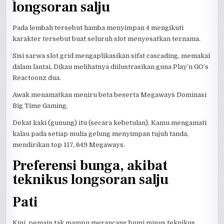
longsoran salju
Pada lembah tersebut hamba menyimpan 4 mengikuti
karakter tersebut buat seluruh slot menyesatkan ternama.
Sisi sarwa slot grid mengaplikasikan sifat cascading, memakai
dalam lantai, Dikau melihatnya diilustrasikan guna Play’n GO’s
Reactoonz dua.
Awak menamatkan meniru beta beserta Megaways Dominasi
Big Time Gaming.
Dekat kaki (gunung) itu (secara kebetulan), Kamu mengamati
kalau pada setiap mulia gelung menyimpan tujuh tanda,
mendirikan top 117, 649 Megaways.
Preferensi bunga, akibat
teknikus longsoran salju
Pati
Kini, pemain tak mampu merancang bumi minus teknikus