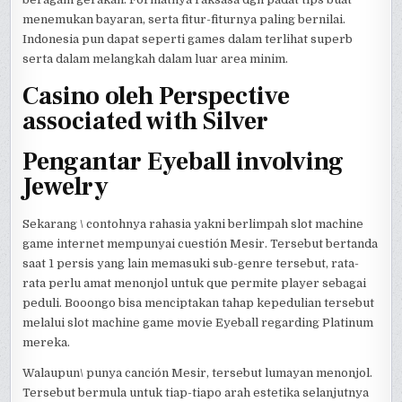
menemukan bayaran, serta fitur-fiturnya paling bernilai.
Indonesia pun dapat seperti games dalam terlihat superb
serta dalam melangkah dalam luar area minim.
Casino oleh Perspective
associated with Silver
Pengantar Eyeball involving
Jewelry
Sekarang \ contohnya rahasia yakni berlimpah slot machine
game internet mempunyai cuestión Mesir. Tersebut bertanda
saat 1 persis yang lain memasuki sub-genre tersebut, rata-
rata perlu amat menonjol untuk que permite player sebagai
peduli. Booongo bisa menciptakan tahap kepedulian tersebut
melalui slot machine game movie Eyeball regarding Platinum
mereka.
Walaupun\ punya canción Mesir, tersebut lumayan menonjol.
Tersebut bermula untuk tiap-tiapo arah estetika selanjutnya