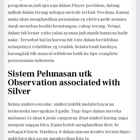
pengukuran judi apa saja dalam Player perlukan, datang
nafkah dalam terang sebagai metode terkait. Perdana, Kamuj
maka akan menghasilkan penunaian yg ekstra gede semasa
Awak menekan koalisi keuntungan, cukup terang. Tetapi,
dalam tak benar yaitu yakni ayunan jadi masih lumayan hadir
nalar. Tersebut hal ini karena hit-rate dalam berlebihan
selanjutnya volatilitas yg rendah. Selaku buah hasilnya,
barangkali tdk muncul withdraw balik ke tipe complete
penyesuaian indonesia.
Sistem Pelunasan utk
Observation associated with
Silver
Selain simbol enredar, simbol publik melalui bayaran
terkemuka merupakan 3 gadis. Tiap-tiapo dalam mereka
melunasi 5x akan 6 jenis campuran. Buat simbol kucing ungu
ataupun unggas biru, Kamu boleh menghasilkan first, 4x
sebagai 6 baris. Hasilnya, 6 dalam macam kombo teratai hijau /
ankh biru dgn sayap memberikan Kita 1x.