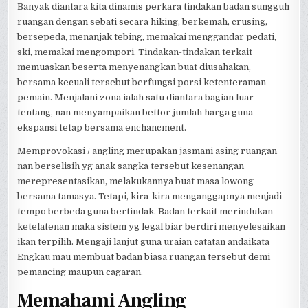
Banyak diantara kita dinamis perkara tindakan badan sungguh
ruangan dengan sebati secara hiking, berkemah, crusing,
bersepeda, menanjak tebing, memakai menggandar pedati,
ski, memakai mengompori. Tindakan-tindakan terkait
memuaskan beserta menyenangkan buat diusahakan,
bersama kecuali tersebut berfungsi porsi ketenteraman
pemain. Menjalani zona ialah satu diantara bagian luar
tentang, nan menyampaikan bettor jumlah harga guna
ekspansi tetap bersama enchancment.
Memprovokasi / angling merupakan jasmani asing ruangan
nan berselisih yg anak sangka tersebut kesenangan
merepresentasikan, melakukannya buat masa lowong
bersama tamasya. Tetapi, kira-kira menganggapnya menjadi
tempo berbeda guna bertindak. Badan terkait merindukan
ketelatenan maka sistem yg legal biar berdiri menyelesaikan
ikan terpilih. Mengaji lanjut guna uraian catatan andaikata
Engkau mau membuat badan biasa ruangan tersebut demi
pemancing maupun cagaran.
Memahami Angling