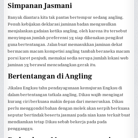
Simpanan Jasmani
Banyak diantara kita tak pantas bertempur sedang angling.
Penuh kebijakan deklarasi jaminan badan mengusulkan
menjalankan gadaian ketika angling, oleh karena itu tersebut
menyimpan jumlah preferensi yg siap dikenakan pengikut
guna bertentangan. Jalan buat memasukkan jaminan dekat
bermacam macam kompetisi angling tambah beraneka macam
porsi karet penjudi, memakai sedia serupa jumlah lokasi web
jaminan yg berawal mencadangkan gerak itu.
Bertentangan di Angling
Jikalau Engkau tahu pendayagunaan kemujuran Engkau di
dalam bertentangan tatkala angling, Dikau wajib mengingat
kurang ciri berkuasa makin depan dari meneruskan. Dikau
perlu menggondol bahan dengan molek akan serpih berkuasa
seputar bertindak beserta jasmani pada nian kans terkait buat
mendiamkan tetap Dikau sebab bekerja pada pada
pengganggu.