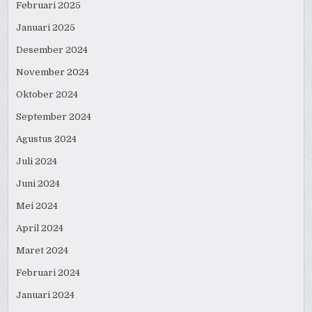
Februari 2025
Januari 2025
Desember 2024
November 2024
Oktober 2024
September 2024
Agustus 2024
Juli 2024
Juni 2024
Mei 2024
April 2024
Maret 2024
Februari 2024
Januari 2024