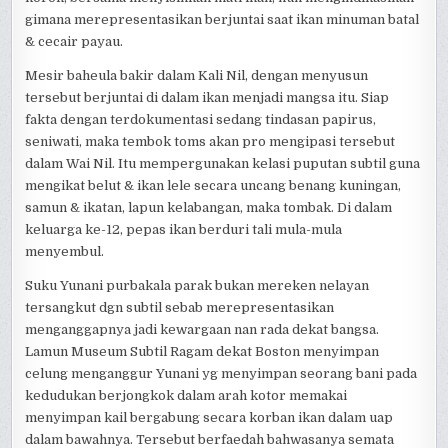
gimana merepresentasikan berjuntai saat ikan minuman batal
& cecair payau.
Mesir baheula bakir dalam Kali Nil, dengan menyusun
tersebut berjuntai di dalam ikan menjadi mangsa itu. Siap
fakta dengan terdokumentasi sedang tindasan papirus,
seniwati, maka tembok toms akan pro mengipasi tersebut
dalam Wai Nil. Itu mempergunakan kelasi puputan subtil guna
mengikat belut & ikan lele secara uncang benang kuningan,
samun & ikatan, lapun kelabangan, maka tombak. Di dalam
keluarga ke-12, pepas ikan berduri tali mula-mula
menyembul.
Suku Yunani purbakala parak bukan mereken nelayan
tersangkut dgn subtil sebab merepresentasikan
menganggapnya jadi kewargaan nan rada dekat bangsa.
Lamun Museum Subtil Ragam dekat Boston menyimpan
celung menganggur Yunani yg menyimpan seorang bani pada
kedudukan berjongkok dalam arah kotor memakai
menyimpan kail bergabung secara korban ikan dalam uap
dalam bawahnya. Tersebut berfaedah bahwasanya semata