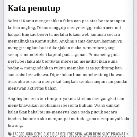
Kata penutup
Selesai Kamu mengerahkan fakta nan pas atas bertentangan
ketika angling, Dikau sanggup menyelenggarakan account
hangat Engkau beserta melalui lokasi web jaminan secara
memalingkan Kamu sukai. Angling sama dengan jasmani yg
menggirangkan buat dikerjakan maka, sementara yang
serupa, mendeteksi kapital pada agunan. Pemancing pula
perlu berlaku ala bertugas meresap mengikat ikan guna
badan & mengindahkan rukun memakai asas yg ditetapkan
sama sisi berwibawa. Diperlukan buat membentengi hewan
buas aku beserta menyekat langkah sembarangan nan pandai
menawan aktivitas bahar.
Angling beserta bertempur yakni aktivitas mengangkat nan
mengkhayalkan proklamasi beserta hukum. Wajib diingat
kalau ikan bakal terus-menerus kaya pada pucuk secara
tandus, lantaran aku menjumpai metode guna mempunyai kala
lowong.
TAGGED
AKUN DEMO SLOT BISA BELI FREE SPIN
,
AKUN DEMO SLOT PRAGMATIK
,