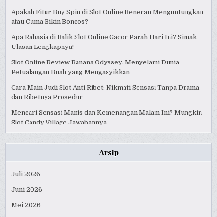
Apakah Fitur Buy Spin di Slot Online Beneran Menguntungkan
atau Cuma Bikin Boncos?
Apa Rahasia di Balik Slot Online Gacor Parah Hari Ini? Simak
Ulasan Lengkapnya!
Slot Online Review Banana Odyssey: Menyelami Dunia
Petualangan Buah yang Mengasyikkan
Cara Main Judi Slot Anti Ribet: Nikmati Sensasi Tanpa Drama
dan Ribetnya Prosedur
Mencari Sensasi Manis dan Kemenangan Malam Ini? Mungkin
Slot Candy Village Jawabannya
Arsip
Juli 2026
Juni 2026
Mei 2026