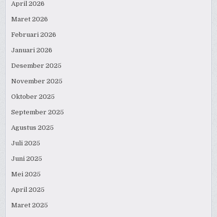
April 2026
Maret 2026
Februari 2026
Januari 2026
Desember 2025
November 2025
Oktober 2025
September 2025
Agustus 2025
Juli 2025
Juni 2025
Mei 2025
April 2025
Maret 2025