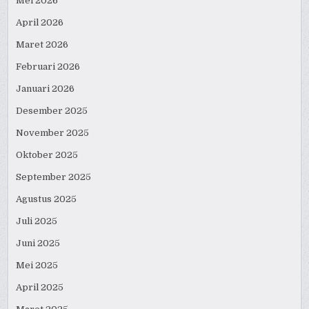
Mei 2026
April 2026
Maret 2026
Februari 2026
Januari 2026
Desember 2025
November 2025
Oktober 2025
September 2025
Agustus 2025
Juli 2025
Juni 2025
Mei 2025
April 2025