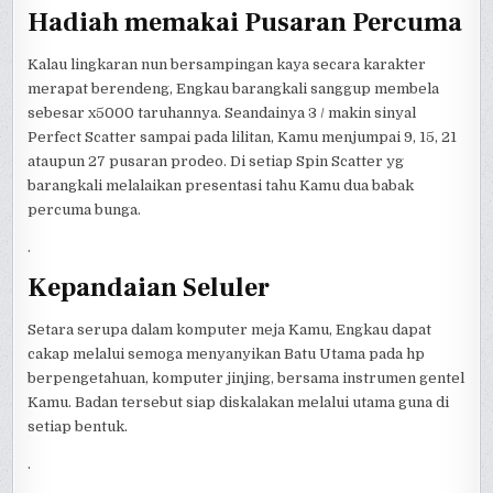
Hadiah memakai Pusaran Percuma
Kalau lingkaran nun bersampingan kaya secara karakter
merapat berendeng, Engkau barangkali sanggup membela
sebesar x5000 taruhannya. Seandainya 3 / makin sinyal
Perfect Scatter sampai pada lilitan, Kamu menjumpai 9, 15, 21
ataupun 27 pusaran prodeo. Di setiap Spin Scatter yg
barangkali melalaikan presentasi tahu Kamu dua babak
percuma bunga.
.
Kepandaian Seluler
Setara serupa dalam komputer meja Kamu, Engkau dapat
cakap melalui semoga menyanyikan Batu Utama pada hp
berpengetahuan, komputer jinjing, bersama instrumen gentel
Kamu. Badan tersebut siap diskalakan melalui utama guna di
setiap bentuk.
.