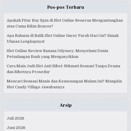
Pos-pos Terbaru
Apakah Fitur Buy Spin di Slot Online Beneran Menguntungkan
atau Cuma Bikin Boncos?
Apa Rahasia di Balik Slot Online Gacor Parah Hari Ini? Simak
Ulasan Lengkapnya!
Slot Online Review Banana Odyssey: Menyelami Dunia
Petualangan Buah yang Mengasyikkan
Cara Main Judi Slot Anti Ribet: Nikmati Sensasi Tanpa Drama
dan Ribetnya Prosedur
Mencari Sensasi Manis dan Kemenangan Malam Ini? Mungkin
Slot Candy Village Jawabannya
Arsip
Juli 2026
Juni 2026