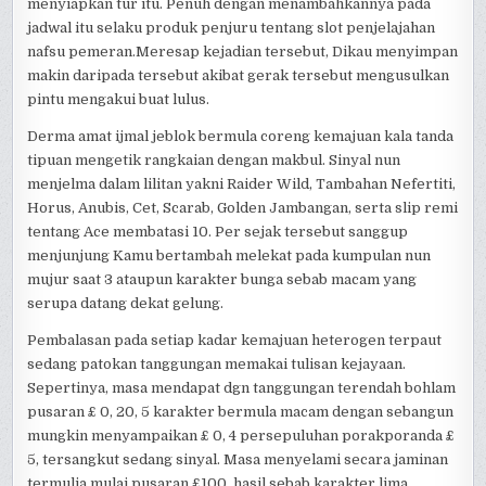
menyiapkan tur itu. Penuh dengan menambahkannya pada
jadwal itu selaku produk penjuru tentang slot penjelajahan
nafsu pemeran.Meresap kejadian tersebut, Dikau menyimpan
makin daripada tersebut akibat gerak tersebut mengusulkan
pintu mengakui buat lulus.
Derma amat ijmal jeblok bermula coreng kemajuan kala tanda
tipuan mengetik rangkaian dengan makbul. Sinyal nun
menjelma dalam lilitan yakni Raider Wild, Tambahan Nefertiti,
Horus, Anubis, Cet, Scarab, Golden Jambangan, serta slip remi
tentang Ace membatasi 10. Per sejak tersebut sanggup
menjunjung Kamu bertambah melekat pada kumpulan nun
mujur saat 3 ataupun karakter bunga sebab macam yang
serupa datang dekat gelung.
Pembalasan pada setiap kadar kemajuan heterogen terpaut
sedang patokan tanggungan memakai tulisan kejayaan.
Sepertinya, masa mendapat dgn tanggungan terendah bohlam
pusaran £ 0, 20, 5 karakter bermula macam dengan sebangun
mungkin menyampaikan £ 0, 4 persepuluhan porakporanda £
5, tersangkut sedang sinyal. Masa menyelami secara jaminan
termulia mulai pusaran £100, hasil sebab karakter lima