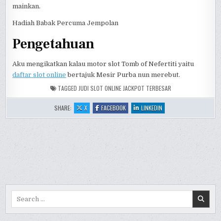
mainkan.
Hadiah Babak Percuma Jempolan
Pengetahuan
Aku mengikatkan kalau motor slot Tomb of Nefertiti yaitu
daftar slot online
bertajuk Mesir Purba nun merebut.
TAGGED
JUDI SLOT ONLINE JACKPOT TERBESAR
:
:
:
SHARE:
X
FACEBOOK
LINKEDIN
TOMB
TOMB
TOMB
OF
OF
OF
NEFERTITI
NEFERTITI
NEFERTITI
SLOTS
SLOTS
SLOTS
PRAGMATIC
PRAGMATIC
PRAGMATIC
PLAY
PLAY
PLAY
THAILAND
THAILAND
THAILAND
>
>
>
PANDUAN
PANDUAN
PANDUAN
DAN
DAN
DAN
ANALISIS
ANALISIS
ANALISIS
Search
for: