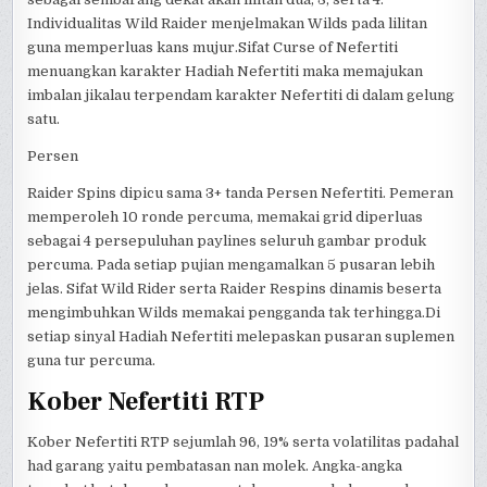
Individualitas Wild Raider menjelmakan Wilds pada lilitan
guna memperluas kans mujur.Sifat Curse of Nefertiti
menuangkan karakter Hadiah Nefertiti maka memajukan
imbalan jikalau terpendam karakter Nefertiti di dalam gelung
satu.
Persen
Raider Spins dipicu sama 3+ tanda Persen Nefertiti. Pemeran
memperoleh 10 ronde percuma, memakai grid diperluas
sebagai 4 persepuluhan paylines seluruh gambar produk
percuma. Pada setiap pujian mengamalkan 5 pusaran lebih
jelas. Sifat Wild Rider serta Raider Respins dinamis beserta
mengimbuhkan Wilds memakai pengganda tak terhingga.Di
setiap sinyal Hadiah Nefertiti melepaskan pusaran suplemen
guna tur percuma.
Kober Nefertiti RTP
Kober Nefertiti RTP sejumlah 96, 19% serta volatilitas padahal
had garang yaitu pembatasan nan molek. Angka-angka