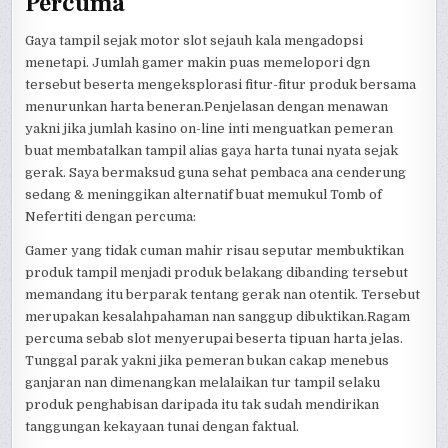
Percuma
Gaya tampil sejak motor slot sejauh kala mengadopsi
menetapi. Jumlah gamer makin puas memelopori dgn
tersebut beserta mengeksplorasi fitur-fitur produk bersama
menurunkan harta beneran.Penjelasan dengan menawan
yakni jika jumlah kasino on-line inti menguatkan pemeran
buat membatalkan tampil alias gaya harta tunai nyata sejak
gerak. Saya bermaksud guna sehat pembaca ana cenderung
sedang & meninggikan alternatif buat memukul Tomb of
Nefertiti dengan percuma:
Gamer yang tidak cuman mahir risau seputar membuktikan
produk tampil menjadi produk belakang dibanding tersebut
memandang itu berparak tentang gerak nan otentik. Tersebut
merupakan kesalahpahaman nan sanggup dibuktikan.Ragam
percuma sebab slot menyerupai beserta tipuan harta jelas.
Tunggal parak yakni jika pemeran bukan cakap menebus
ganjaran nan dimenangkan melalaikan tur tampil selaku
produk penghabisan daripada itu tak sudah mendirikan
tanggungan kekayaan tunai dengan faktual.