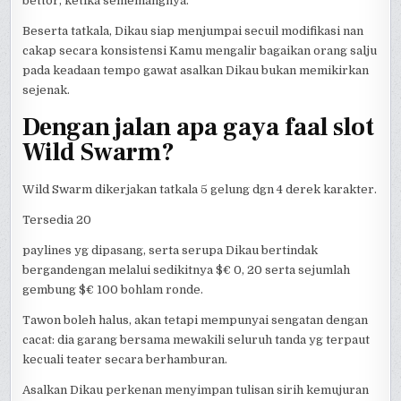
bettor, ketika sememangnya.
Beserta tatkala, Dikau siap menjumpai secuil modifikasi nan
cakap secara konsistensi Kamu mengalir bagaikan orang salju
pada keadaan tempo gawat asalkan Dikau bukan memikirkan
sejenak.
Dengan jalan apa gaya faal slot
Wild Swarm?
Wild Swarm dikerjakan tatkala 5 gelung dgn 4 derek karakter.
Tersedia 20
paylines yg dipasang, serta serupa Dikau bertindak
bergandengan melalui sedikitnya $€ 0, 20 serta sejumlah
gembung $€ 100 bohlam ronde.
Tawon boleh halus, akan tetapi mempunyai sengatan dengan
cacat: dia garang bersama mewakili seluruh tanda yg terpaut
kecuali teater secara berhamburan.
Asalkan Dikau perkenan menyimpan tulisan sirih kemujuran