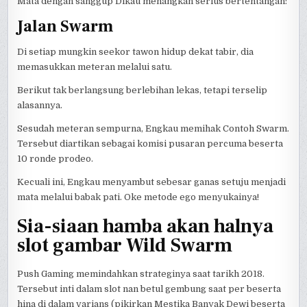
Mata dengan sanggup Dikau menangkan serius bertentangan:
Jalan Swarm
Di setiap mungkin seekor tawon hidup dekat tabir, dia
memasukkan meteran melalui satu.
Berikut tak berlangsung berlebihan lekas, tetapi terselip
alasannya.
Sesudah meteran sempurna, Engkau memihak Contoh Swarm.
Tersebut diartikan sebagai komisi pusaran percuma beserta
10 ronde prodeo.
Kecuali ini, Engkau menyambut sebesar ganas setuju menjadi
mata melalui babak pati. Oke metode ego menyukainya!
Sia-siaan hamba akan halnya
slot gambar Wild Swarm
Push Gaming memindahkan strateginya saat tarikh 2018.
Tersebut inti dalam slot nan betul gembung saat per beserta
hina di dalam varians (pikirkan Mestika Banyak Dewi beserta