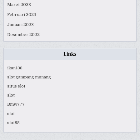
Maret 2023
Februari 2023
Januari 2023
Desember 2022
Links
ikan138
slot gampang menang
situs slot
slot
Bmw777
slot
slot88