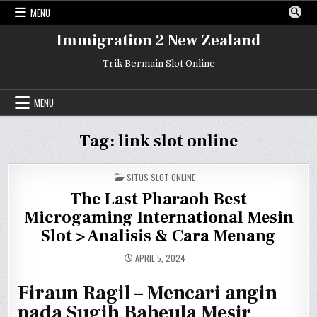
Skip
MENU
to
content
Immigration 2 New Zealand
Trik Bermain Slot Online
MENU
Tag:
link slot online
POSTED
SITUS SLOT ONLINE
IN
The Last Pharaoh Best
Microgaming International Mesin
Slot > Analisis & Cara Menang
APRIL 5, 2024
Firaun Ragil – Mencari angin
pada Sugih Baheula Mesir