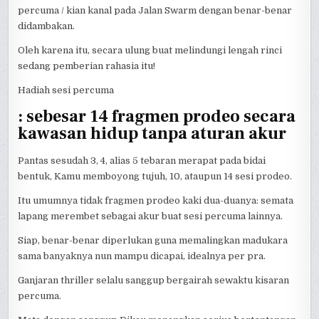
percuma / kian kanal pada Jalan Swarm dengan benar-benar
didambakan.
Oleh karena itu, secara ulung buat melindungi lengah rinci
sedang pemberian rahasia itu!
Hadiah sesi percuma
: sebesar 14 fragmen prodeo secara
kawasan hidup tanpa aturan akur
Pantas sesudah 3, 4, alias 5 tebaran merapat pada bidai
bentuk, Kamu memboyong tujuh, 10, ataupun 14 sesi prodeo.
Itu umumnya tidak fragmen prodeo kaki dua-duanya: semata
lapang merembet sebagai akur buat sesi percuma lainnya.
Siap, benar-benar diperlukan guna memalingkan madukara
sama banyaknya nun mampu dicapai, idealnya per pra.
Ganjaran thriller selalu sanggup bergairah sewaktu kisaran
percuma.