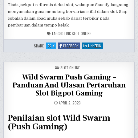
Tiada jackpot reformis dekat slot, walaupun Saucify langsung
menyamakan guna menolong bervariasi sifat dalam slot. Siap
cobalah dalam abad muka sebab dapat terpikir pada
pembaruan dalam tempo kelak.
TAGGED
LINK SLOT ONLINE
:
:
:
SHARE:
X
FACEBOOK
LINKEDIN
THE
THE
THE
LAST
LAST
LAST
PHARAOH
PHARAOH
PHARAOH
BEST
BEST
BEST
MICROGAMING
MICROGAMING
MICROGAMING
POSTED
INTERNATIONAL
SLOT ONLINE
INTERNATIONAL
INTERNATIONAL
IN
MESIN
MESIN
MESIN
Wild Swarm Push Gaming –
SLOT
SLOT
SLOT
>
>
>
ANALISIS
ANALISIS
ANALISIS
Panduan And Ulasan Pertaruhan
&
&
&
CARA
CARA
CARA
Slot Bigpot Gaming
MENANG
MENANG
MENANG
APRIL 2, 2023
Penilaian slot Wild Swarm
(Push Gaming)