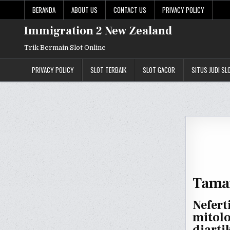
Skip
BERANDA
ABOUT US
CONTACT US
PRIVACY POLICY
to
content
Immigration 2 New Zealand
Trik Bermain Slot Online
PRIVACY POLICY
SLOT TERBAIK
SLOT GACOR
SITUS JUDI SL
Taman
Nefert
mitolo
diarti