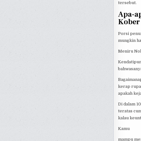
tersebut.
Apa-ap
Kober 
Porsi penun
mungkin had
Meniru Nolim
Kendatipun
bahwasanya
Bagaimanap
kerap rupa
apakah kej
Di dalam 10
teratas cum
kalau keunt
Kamu
mampu meng