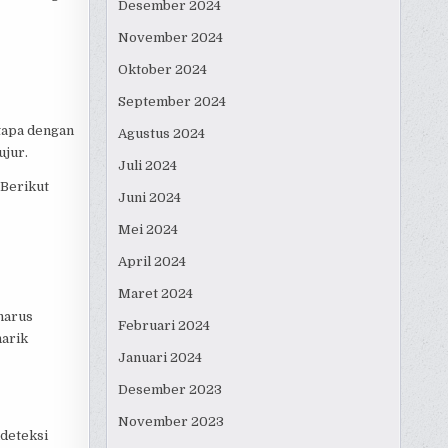
Desember 2024
November 2024
Oktober 2024
September 2024
etapa dengan
Agustus 2024
ujur.
Juli 2024
. Berikut
Juni 2024
Mei 2024
April 2024
Maret 2024
harus
Februari 2024
narik
Januari 2024
Desember 2023
November 2023
ndeteksi