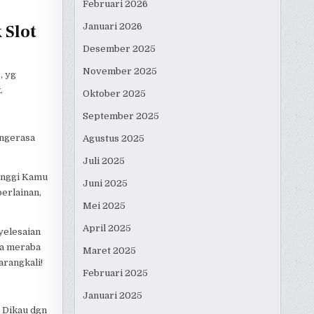
Februari 2026
 Slot
Januari 2026
Desember 2025
November 2025
, yg
.
Oktober 2025
September 2025
 ngerasa
Agustus 2025
Juli 2025
inggi Kamu
Juni 2025
erlainan,
Mei 2025
April 2025
yelesaian
ta meraba
Maret 2025
arangkali!
Februari 2025
Januari 2025
 Dikau dgn