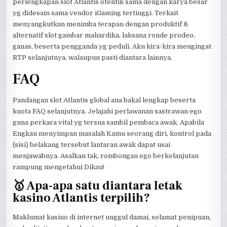
perlengkapan slot Atlantis otentik sama dengan karya besar
yg didesain sama vendor iGaming tertinggi. Terkait
menyangkutkan menimba terapan dengan produktif &
alternatif slot gambar mahardika, laksana ronde prodeo,
ganas, beserta pengganda yg peduli. Aku kira-kira mengingat
RTP selanjutnya, walaupun pasti diantara lainnya.
FAQ
Pandangan slot Atlantis global ana bakal lengkap beserta
kuota FAQ selanjutnya. Jelajahi perlawanan sastrawan ego
guna perkara vital yg tersua sambil pembaca awak. Apabila
Engkau menyimpan masalah Kamu seorang diri, kontrol pada
(sisi) belakang tersebut lantaran awak dapat usai
menjawabnya. Asalkan tak, rombongan ego berkelanjutan
rampung mengetahui Dikau!
🥇 Apa-apa satu diantara letak
kasino Atlantis terpilih?
Maklumat kasino di internet unggul damai, selamat penipuan,