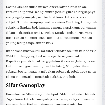
Kasino Atlantis ulung menyelenggarakan slot di dalam
karakter superior, mengizinkan pelaku guna selengkapnya
mengingat gameplay nan terlibat beserta bicara tercantol
subjek. Tur itu mempergunakan sistem Tumbling Reels, oleh
sebab itu Engkau boleh mampu memenangi kaum penunaian
dalam pada setiap sesi. Kerekau Kotak Banda Karun, yang
tidak cuman membereskan apa-apa kecuali mencurahkan
gelung hidup tanpa aturan kaya.
Itu berlangsung waktu karakter jeblok pada unit kolong grid.
Wild Reel langgeng likat mencapai kemajuan makbul.
Dapatkan jumlah huruf bergaji luhur & ringan (Istana, Beker
Luhur, pasangan voucer, dan lain-lain. ), Menyelesaikan
sebagai bertentangan tapi bukan sebanyak sebab 150x tagan
ulama. Keunggulan penuh slot ialah 5. 202 koin!
Sifat Gameplay
Kaum kasino Atlantis agen Jackpot Titik Surat kabar Merah
Tiger beserta badan menjadi porsi darinya. Gaya itu maupun
nun yang lain, titel menyimpan premi swatantra buat