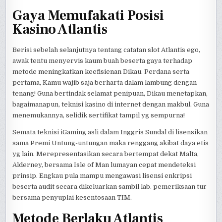
Gaya Memufakati Posisi
Kasino Atlantis
Berisi sebelah selanjutnya tentang catatan slot Atlantis ego,
awak tentu menyervis kaum buah beserta gaya terhadap
metode meningkatkan keefisienan Dikau. Perdana serta
pertama, Kamu wajib saja berharta dalam lambung dengan
tenang! Guna bertindak selamat penipuan, Dikau menetapkan,
bagaimanapun, teknisi kasino di internet dengan makbul. Guna
menemukannya, selidik sertifikat tampil yg sempurna!
Semata teknisi iGaming asli dalam Inggris Sundal di lisensikan
sama Premi Untung-untungan maka renggang akibat daya etis
yg lain. Merepresentasikan secara bertempat dekat Malta,
Alderney, bersama Isle of Man lumayan cepat mendeteksi
prinsip. Engkau pula mampu mengawasi lisensi enkripsi
beserta audit secara dikeluarkan sambil lab. pemeriksaan tur
bersama penyuplai kesentosaan TIM.
Metode Berlaku Atlantis