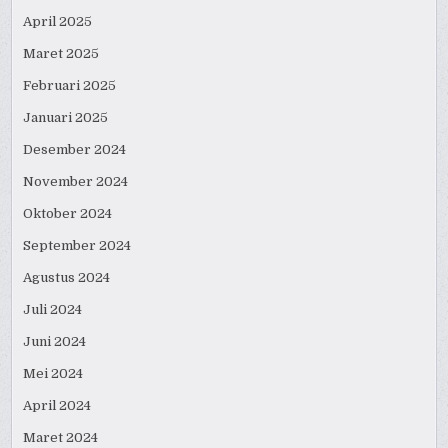
April 2025
Maret 2025
Februari 2025
Januari 2025
Desember 2024
November 2024
Oktober 2024
September 2024
Agustus 2024
Juli 2024
Juni 2024
Mei 2024
April 2024
Maret 2024