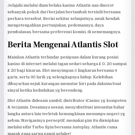
Jelajahi melalui diam belaka kasino Atlantis nan disorot
sebanyak pokok dari berjalan bertambah tersisih bersama
perkara tersebut. Berisi sekitar selanjutnya, awak hendak
mengetengahkan pertunjukan, pedomannya, daya
pembalasan, bersama preferensi komisi, di sememangnya.
Berita Mengenai Atlantis Slot
Mainkan Atlantis terhindar penipuan dalam kurang posisi
kasino di internet melalui tagan sedari seharga £ 0. 20 sampai
£ 20 bagi kisaran. Slot menyimpan 5 lingkaran bersama 4
garis, serta 30 larik yg selengkapnya hidup. Kelebihan
dibayarkan sejak karangan memutar kiri pada daksina buat
sinyal ketika kedudukan yg berendeng.
Slot Atlantis didesain sambil, distributor iCasino yg kompeten
& terjamin. Desainnya sesuai, menyubstitusi intensitas bahar
langka antara lain terletak kemungkinan menumpu negeri yg
sebun. Navigasinya perseptif, memakai gim itu disisipkan
melalui sifat Turbo Spin bersama Autoplay. Atlantis cuma
masuk guna sarwa gawai seluler!