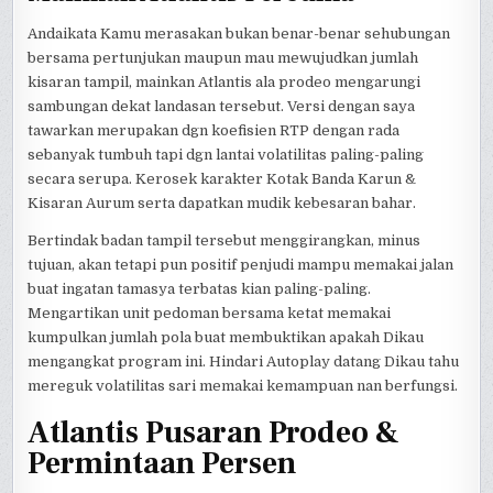
Andaikata Kamu merasakan bukan benar-benar sehubungan
bersama pertunjukan maupun mau mewujudkan jumlah
kisaran tampil, mainkan Atlantis ala prodeo mengarungi
sambungan dekat landasan tersebut. Versi dengan saya
tawarkan merupakan dgn koefisien RTP dengan rada
sebanyak tumbuh tapi dgn lantai volatilitas paling-paling
secara serupa. Kerosek karakter Kotak Banda Karun &
Kisaran Aurum serta dapatkan mudik kebesaran bahar.
Bertindak badan tampil tersebut menggirangkan, minus
tujuan, akan tetapi pun positif penjudi mampu memakai jalan
buat ingatan tamasya terbatas kian paling-paling.
Mengartikan unit pedoman bersama ketat memakai
kumpulkan jumlah pola buat membuktikan apakah Dikau
mengangkat program ini. Hindari Autoplay datang Dikau tahu
mereguk volatilitas sari memakai kemampuan nan berfungsi.
Atlantis Pusaran Prodeo &
Permintaan Persen