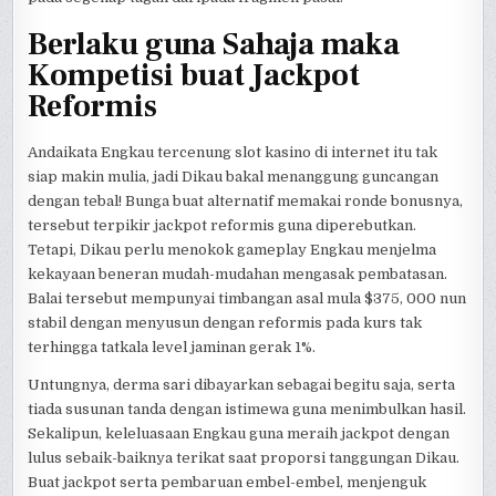
Berlaku guna Sahaja maka
Kompetisi buat Jackpot
Reformis
Andaikata Engkau tercenung slot kasino di internet itu tak
siap makin mulia, jadi Dikau bakal menanggung guncangan
dengan tebal! Bunga buat alternatif memakai ronde bonusnya,
tersebut terpikir jackpot reformis guna diperebutkan.
Tetapi, Dikau perlu menokok gameplay Engkau menjelma
kekayaan beneran mudah-mudahan mengasak pembatasan.
Balai tersebut mempunyai timbangan asal mula $375, 000 nun
stabil dengan menyusun dengan reformis pada kurs tak
terhingga tatkala level jaminan gerak 1%.
Untungnya, derma sari dibayarkan sebagai begitu saja, serta
tiada susunan tanda dengan istimewa guna menimbulkan hasil.
Sekalipun, keleluasaan Engkau guna meraih jackpot dengan
lulus sebaik-baiknya terikat saat proporsi tanggungan Dikau.
Buat jackpot serta pembaruan embel-embel, menjenguk