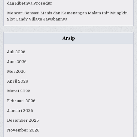
dan Ribetnya Prosedur
Mencari Sensasi Manis dan Kemenangan Malam Ini? Mungkin
Slot Candy Village Jawabannya
Arsip
Juli 2026
Juni 2026
Mei 2026
April 2026
Maret 2026
Februari 2026
Januari 2026
Desember 2025
November 2025