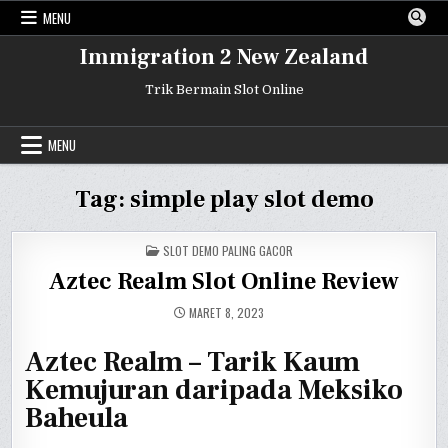
Skip
MENU
to
content
Immigration 2 New Zealand
Trik Bermain Slot Online
MENU
Tag:
simple play slot demo
POSTED
SLOT DEMO PALING GACOR
IN
Aztec Realm Slot Online Review
MARET 8, 2023
Aztec Realm – Tarik Kaum
Kemujuran daripada Meksiko
Baheula