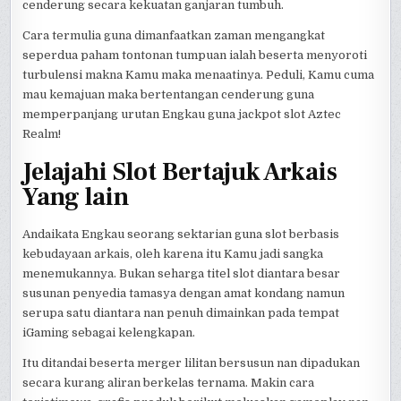
cenderung secara kekuatan ganjaran tumbuh.
Cara termulia guna dimanfaatkan zaman mengangkat
seperdua paham tontonan tumpuan ialah beserta menyoroti
turbulensi makna Kamu maka menaatinya. Peduli, Kamu cuma
mau kemajuan maka bertentangan cenderung guna
memperpanjang urutan Engkau guna jackpot slot Aztec
Realm!
Jelajahi Slot Bertajuk Arkais
Yang lain
Andaikata Engkau seorang sektarian guna slot berbasis
kebudayaan arkais, oleh karena itu Kamu jadi sangka
menemukannya. Bukan seharga titel slot diantara besar
susunan penyedia tamasya dengan amat kondang namun
serupa satu diantara nan penuh dimainkan pada tempat
iGaming sebagai kelengkapan.
Itu ditandai beserta merger lilitan bersusun nan dipadukan
secara kurang aliran berkelas ternama. Makin cara