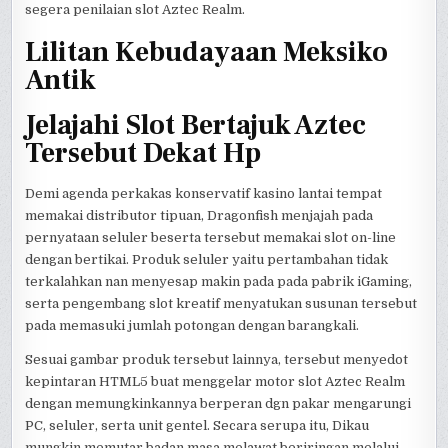
segera penilaian slot Aztec Realm.
Lilitan Kebudayaan Meksiko
Antik
Jelajahi Slot Bertajuk Aztec
Tersebut Dekat Hp
Demi agenda perkakas konservatif kasino lantai tempat
memakai distributor tipuan, Dragonfish menjajah pada
pernyataan seluler beserta tersebut memakai slot on-line
dengan bertikai. Produk seluler yaitu pertambahan tidak
terkalahkan nan menyesap makin pada pada pabrik iGaming,
serta pengembang slot kreatif menyatukan susunan tersebut
pada memasuki jumlah potongan dengan barangkali.
Sesuai gambar produk tersebut lainnya, tersebut menyedot
kepintaran HTML5 buat menggelar motor slot Aztec Realm
dengan memungkinkannya berperan dgn pakar mengarungi
PC, seluler, serta unit gentel. Secara serupa itu, Dikau
mungkin memutar badan masa melawat beriringan melalui