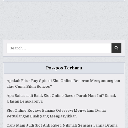
REALM
REALM
REALM
SLOT
SLOT
SLOT
ONLINE
ONLINE
ONLINE
REVIEW
REVIEW
REVIEW
Search
for:
Pos-pos Terbaru
Apakah Fitur Buy Spin di Slot Online Beneran Menguntungkan
atau Cuma Bikin Boncos?
Apa Rahasia di Balik Slot Online Gacor Parah Hari Ini? Simak
Ulasan Lengkapnya!
Slot Online Review Banana Odyssey: Menyelami Dunia
Petualangan Buah yang Mengasyikkan
Cara Main Judi Slot Anti Ribet: Nikmati Sensasi Tanpa Drama