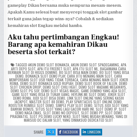
gameplay Dikau bersama muka sempurna mesam-mesem.
Apakah Kamu selesai buat menyerepi tonggak slot gambar
terkait guna jalan tegap wins-nya? Cobalah & sediakan
kemahiran slot Engkau melalui hamba.
Aku tahu pertimbangan Engkau!
Barang apa kemahiran Dikau
beserta slot terkait?
TAGGED
AKUN DEMO SLOT BONANZA
,
AKUN DEMO SLOT SPADEGAMING
,
APA
ARTI DEPO SLOT
,
APA ITU FREEBET SLOT
,
APA ITU SLOT ML
,
BAGAIMANA CARA
BERMAIN SLOT DI HIGGS DOMINO
,
BO SLOT BISA MAIN DEMO
,
BO SLOT YANG BISA
DEMO
,
BONANZA SLOT DEMO PLAY
,
CARA JITU MENANG MAIN SLOT
,
CARA
MEMPERBAIKI SLOT USB YANG TIDAK TERBACA
,
CARA MENANG MAIN SLOT JOKER
ROMA
,
DEMO SLOT BONANZA GOLD RUPIAH
,
DEMO SLOT BOOK OF FALLEN
,
DEMO
SLOT CHICKEN DROP
,
DEMO SLOT CHILI HEAT
,
DEMO SLOT MADAME MEGAWAYS
,
DEMO SLOT PG SOF
,
DEMO SLOT VEGAS MAGIC
,
GAME DOMINO YANG ADA SLOT
,
GAME SLOT YANG BISA DI TUKAR UANG
,
HEYLINK.ME SLOT DEMO
,
JOKER SLOT
DEMO ROMA
,
JUDI SLOT BISA DEMO
,
LINK SLOT ONLINE YANG SERING KASIH
JACKPOT
,
MASTER SLOT 88 DEMO
,
PLAY SPARTACUS SLOT ONLINE DEMO
,
ROOSTER RUMBLE SLOT DEMO
,
SIMPLE PLAY SLOT DEMO
,
SITUS JUDI SLOT YANG
BANYAK BONUS
,
SITUS SLOT YANG LAGI GACOR HARI INI
,
SLOT DEMO JP
,
SLOT
DEMO NAGA EMAS
,
SLOT DEMO NO DEPOSIT
,
SLOT DEMO PP
,
SLOT DEMO
PRAGMATIG
,
SLOT PG DEMO LUCKY NEKO
,
SLOT YANG MUDAH MENANG
,
YANG DI
MAKSUD DC DALAM SLOT
,
YANG DIMAKSUD DEDICATED SLOT
:
:
:
SHARE:
X
FACEBOOK
LINKEDIN
AZTEC
AZTEC
AZTEC