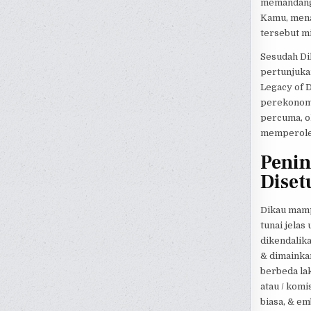
memandang 
Kamu, mena
tersebut mi
Sesudah Di
pertunjuka
Legacy of D
perekonomi
percuma, o
memperoleh
Penin
Diset
Dikau mamp
tunai jelas
dikendalik
& dimainka
berbeda la
atau / komi
biasa, & e