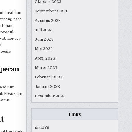
Oktober 2023
September 2023
ut kasihkan
tenang rasa
Agustus 2023
atuhan,
Juli 2023
 produk,
 web Legacy
Juni 2023
a
Mei 2023
secara
April 2023
rperan
Maret 2023
Februari 2023
Januari 2023
Dead nun
uk kesukaan
Desember 2022
Kamu.
Links
t
ikan138
lot bertajuk