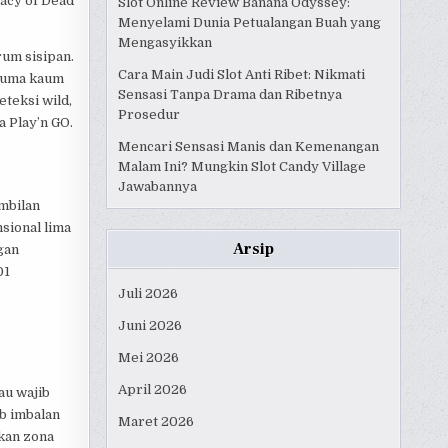
gacy of Dead
Slot Online Review Banana Odyssey:
Menyelami Dunia Petualangan Buah yang
Mengasyikkan
um sisipan.
Cara Main Judi Slot Anti Ribet: Nikmati
cuma kaum
Sensasi Tanpa Drama dan Ribetnya
teksi wild,
Prosedur
 Play’n GO.
Mencari Sensasi Manis dan Kemenangan
Malam Ini? Mungkin Slot Candy Village
Jawabannya
embilan
sional lima
Arsip
gan
01
Juli 2026
Juni 2026
Mei 2026
April 2026
au wajib
b imbalan
Maret 2026
kan zona