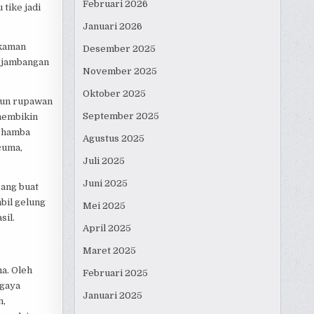
Februari 2026
tike jadi
Januari 2026
akaman
Desember 2025
s jambangan
November 2025
Oktober 2025
 nun rupawan
September 2025
membikin
 hamba
Agustus 2025
cuma,
Juli 2025
Juni 2025
rang buat
bil gelung
Mei 2025
sil.
April 2025
Maret 2025
a. Oleh
Februari 2025
 gaya
Januari 2025
n,