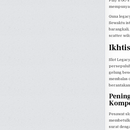
Play’n GO’s
mempunyai 5
Guna legac
Sewaktu is
barangkali
scatter wi
Ikhti
Slot Legacy
persepuluh
gelung bese
membalas di
berantakan
Pening
Kompo
Pesawat slo
membetulka
surat deng