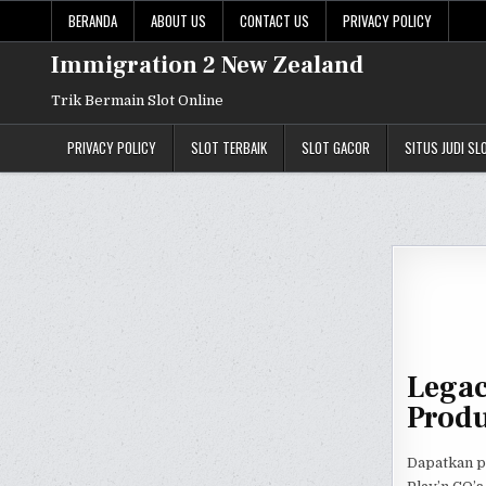
Skip
BERANDA
ABOUT US
CONTACT US
PRIVACY POLICY
to
content
Immigration 2 New Zealand
Trik Bermain Slot Online
PRIVACY POLICY
SLOT TERBAIK
SLOT GACOR
SITUS JUDI SL
Legac
Produ
Dapatkan p