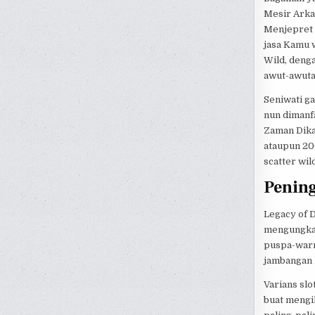
Mesir Arka
Menjepret 
jasa Kamu 
Wild, deng
awut-awuta
Seniwati g
nun dimanf
Zaman Dika
ataupun 20
scatter wil
Penin
Legacy of 
mengungkap
puspa-warna
jambangan 
Varians slo
buat mengi