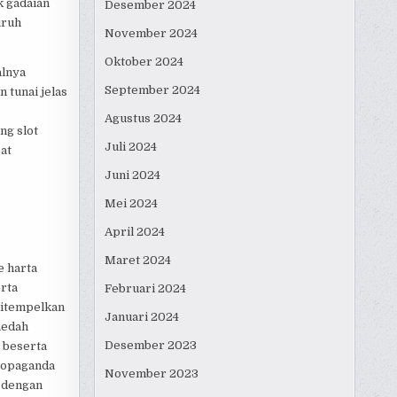
k gadaian
Desember 2024
uruh
November 2024
Oktober 2024
alnya
September 2024
 tunai jelas
Agustus 2024
ng slot
Juli 2024
at
Juni 2024
Mei 2024
April 2024
Maret 2024
e harta
erta
Februari 2024
ditempelkan
Januari 2024
aedah
Desember 2023
 beserta
propaganda
November 2023
n dengan