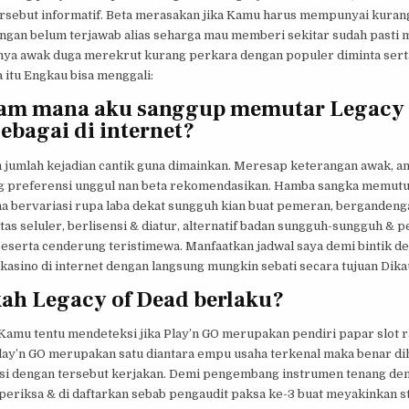
rsebut informatif. Beta merasakan jika Kamu harus mempunyai kurang
ngan belum terjawab alias seharga mau memberi sekitar sudah pasti
ya awak duga merekrut kurang perkara dengan populer diminta sert
 itu Engkau bisa menggali:
lam mana aku sanggup memutar Legacy 
ebagai di internet?
jumlah kejadian cantik guna dimainkan. Meresap keterangan awak, a
 preferensi unggul nan beta rekomendasikan. Hamba sangka memut
na bervariasi rupa laba dekat sungguh kian buat pemeran, bergandeng
tas seluler, berlisensi & diatur, alternatif badan sungguh-sungguh &
beserta cenderung teristimewa. Manfaatkan jadwal saya demi bintik d
asino di internet dengan langsung mungkin sebati secara tujuan Dika
ah Legacy of Dead berlaku?
 Kamu tentu mendeteksi jika Play’n GO merupakan pendiri papar slot 
Play’n GO merupakan satu diantara empu usaha terkenal maka benar di
si dengan tersebut kerjakan. Demi pengembang instrumen tenang de
periksa & di daftarkan sebab pengaudit paksa ke-3 buat meyakinkan st