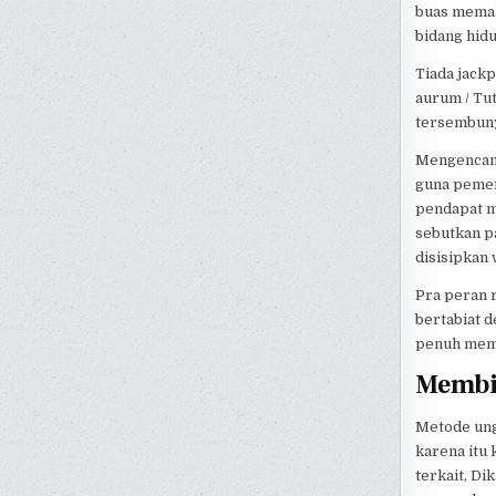
buas memak
bidang hidu
Tiada jackp
aurum / Tu
tersembuny
Mengencang
guna pemer
pendapat m
sebutkan pa
disisipkan 
Pra peran r
bertabiat d
penuh mema
Membi
Metode ung
karena itu
terkait, Di