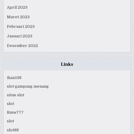
April 2023
Maret 2023
Februari 2023
Januari 2023
Desember 2022
Links
ikan138
slot gampang menang
situs slot
slot
Bmw777
slot
slot88