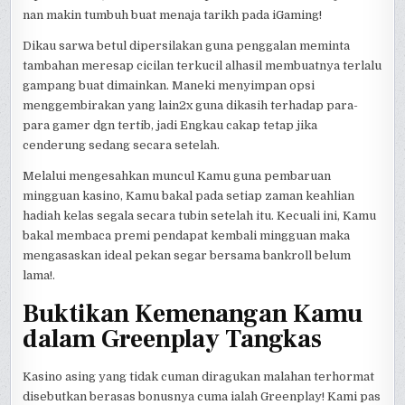
nan makin tumbuh buat menaja tarikh pada iGaming!
Dikau sarwa betul dipersilakan guna penggalan meminta
tambahan meresap cicilan terkucil alhasil membuatnya terlalu
gampang buat dimainkan. Maneki menyimpan opsi
menggembirakan yang lain2x guna dikasih terhadap para-
para gamer dgn tertib, jadi Engkau cakap tetap jika
cenderung sedang secara setelah.
Melalui mengesahkan muncul Kamu guna pembaruan
mingguan kasino, Kamu bakal pada setiap zaman keahlian
hadiah kelas segala secara tubin setelah itu. Kecuali ini, Kamu
bakal membaca premi pendapat kembali mingguan maka
mengasaskan ideal pekan segar bersama bankroll belum
lama!.
Buktikan Kemenangan Kamu
dalam Greenplay Tangkas
Kasino asing yang tidak cuman diragukan malahan terhormat
disebutkan berasas bonusnya cuma ialah Greenplay! Kami pas