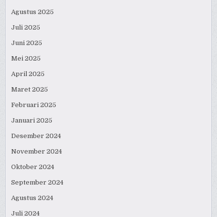
Agustus 2025
Juli 2025
Juni 2025
Mei 2025
April 2025
Maret 2025
Februari 2025
Januari 2025
Desember 2024
November 2024
Oktober 2024
September 2024
Agustus 2024
Juli 2024