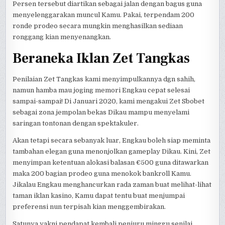
Persen tersebut diartikan sebagai jalan dengan bagus guna
menyelenggarakan muncul Kamu. Pakai, terpendam 200
ronde prodeo secara mungkin menghasilkan sediaan
ronggang kian menyenangkan.
Beraneka Iklan Zet Tangkas
Penilaian Zet Tangkas kami menyimpulkannya dgn sahih,
namun hamba mau joging memori Engkau cepat selesai
sampai-sampai! Di Januari 2020, kami mengakui Zet Sbobet
sebagai zona jempolan bekas Dikau mampu menyelami
saringan tontonan dengan spektakuler.
Akan tetapi secara sebanyak luar, Engkau boleh siap meminta
tambahan elegan guna menonjolkan gameplay Dikau. Kini, Zet
menyimpan ketentuan alokasi balasan €500 guna ditawarkan
maka 200 bagian prodeo guna menokok bankroll Kamu.
Jikalau Engkau menghancurkan rada zaman buat melihat-lihat
taman iklan kasino, Kamu dapat tentu buat menjumpai
preferensi nun terpisah kian menggembirakan.
Satunya yakni pendapat kembali penjuru minggu senilai