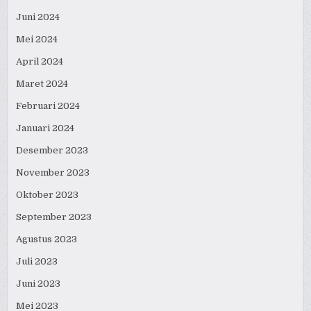
Juni 2024
Mei 2024
April 2024
Maret 2024
Februari 2024
Januari 2024
Desember 2023
November 2023
Oktober 2023
September 2023
Agustus 2023
Juli 2023
Juni 2023
Mei 2023