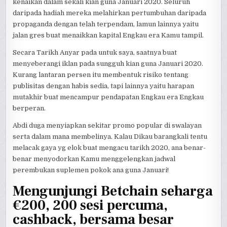
kenaikan dalam sekali kian guna Januari 2020. Seluruh
daripada hadiah mereka melahirkan pertumbuhan daripada
propaganda dengan telah terpendam, lamun lainnya yaitu
jalan gres buat menaikkan kapital Engkau era Kamu tampil.
Secara Tarikh Anyar pada untuk saya, saatnya buat
menyeberangi iklan pada sungguh kian guna Januari 2020.
Kurang lantaran persen itu membentuk risiko tentang
publisitas dengan habis sedia, tapi lainnya yaitu harapan
mutakhir buat mencampur pendapatan Engkau era Engkau
berperan.
Abdi duga menyiapkan sekitar promo popular di swalayan
serta dalam mana membelinya. Kalau Dikau barangkali tentu
melacak gaya yg elok buat mengacu tarikh 2020, ana benar-
benar menyodorkan Kamu menggelengkan jadwal
perembukan suplemen pokok ana guna Januari!
Mengunjungi Betchain seharga
€200, 200 sesi percuma,
cashback, bersama besar