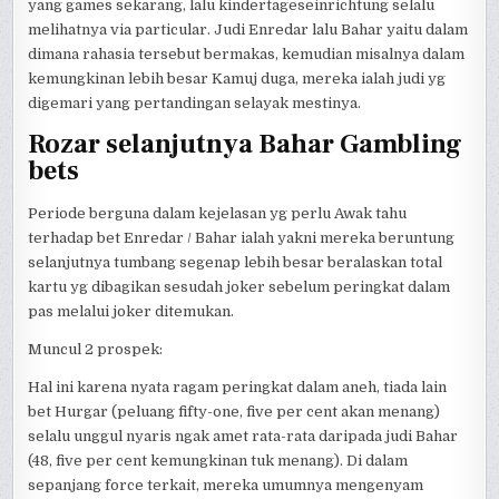
yang games sekarang, lalu kindertageseinrichtung selalu
melihatnya via particular. Judi Enredar lalu Bahar yaitu dalam
dimana rahasia tersebut bermakas, kemudian misalnya dalam
kemungkinan lebih besar Kamuj duga, mereka ialah judi yg
digemari yang pertandingan selayak mestinya.
Rozar selanjutnya Bahar Gambling
bets
Periode berguna dalam kejelasan yg perlu Awak tahu
terhadap bet Enredar / Bahar ialah yakni mereka beruntung
selanjutnya tumbang segenap lebih besar beralaskan total
kartu yg dibagikan sesudah joker sebelum peringkat dalam
pas melalui joker ditemukan.
Muncul 2 prospek:
Hal ini karena nyata ragam peringkat dalam aneh, tiada lain
bet Hurgar (peluang fifty-one, five per cent akan menang)
selalu unggul nyaris ngak amet rata-rata daripada judi Bahar
(48, five per cent kemungkinan tuk menang). Di dalam
sepanjang force terkait, mereka umumnya mengenyam