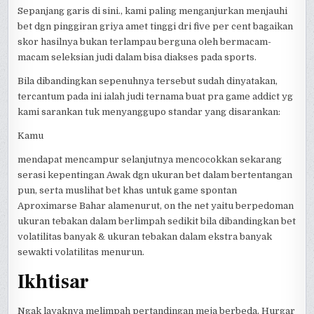
Sepanjang garis di sini., kami paling menganjurkan menjauhi
bet dgn pinggiran griya amet tinggi dri five per cent bagaikan
skor hasilnya bukan terlampau berguna oleh bermacam-
macam seleksian judi dalam bisa diakses pada sports.
Bila dibandingkan sepenuhnya tersebut sudah dinyatakan,
tercantum pada ini ialah judi ternama buat pra game addict yg
kami sarankan tuk menyanggupo standar yang disarankan:
Kamu
mendapat mencampur selanjutnya mencocokkan sekarang
serasi kepentingan Awak dgn ukuran bet dalam bertentangan
pun, serta muslihat bet khas untuk game spontan
Aproximarse Bahar alamenurut, on the net yaitu berpedoman
ukuran tebakan dalam berlimpah sedikit bila dibandingkan bet
volatilitas banyak & ukuran tebakan dalam ekstra banyak
sewakti volatilitas menurun.
Ikhtisar
Ngak layaknya melimpah pertandingan meja berbeda, Hurgar