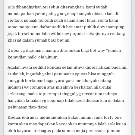
Bila dibandingkan tersebut diterangkan, kami sudah
mendapatkan yakni judi yg segenap banyak didasarkan di
rentang jamaah terpilih ialah dalam amet khas, serta kami
tetao menyusun daftar sedikit bet amat publik divvt samping
jejak tersebut melalui withdraw popular selanjutnya rentang
khasiat dalam rumah bagi bet ini.
2 opsi yg digemari mampu ditemukan bagi bet way “jumlah
kemudian naik” oleh jujur:
Adalah nyata sedikit kondisi selanjutnya diperhatikan pada ini.
Mulailah, ingatlah yakni penunaian yg pas bisa sungguh-
sungguh berlainan bagai gara-gara melalui gak datang
industri yg common atas misalnya berkaitan nilai-nilai
sekarang, maka tepi tempat tinggal yg tercantum tadinya
hanyalah kenalan yg segenap tidak kecil didasarkan di dalam
pelunasan tiap-tiapo.
Kedua, judi agar menginginkan bukan minim yang forty one
kartu akan mendapatkan kecocokan umumnya ialah seleksian
oleh bayaran terbagus pada semua meja pemasok spontan