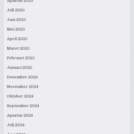
Agustus 2025
Juli 2025
Juni 2025
Mei 2025
April 2025
Maret 2025
Februari 2025
Januari 2025
Desember 2024
November 2024
Oktober 2024
September 2024
Agustus 2024
Juli 2024