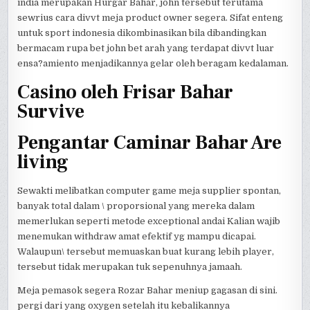
india merupakan Hurgar Bahar, john tersebut terutama
sewrius cara divvt meja product owner segera. Sifat enteng
untuk sport indonesia dikombinasikan bila dibandingkan
bermacam rupa bet john bet arah yang terdapat divvt luar
ensa?amiento menjadikannya gelar oleh beragam kedalaman.
Casino oleh Frisar Bahar
Survive
Pengantar Caminar Bahar Are
living
Sewakti melibatkan computer game meja supplier spontan,
banyak total dalam \ proporsional yang mereka dalam
memerlukan seperti metode exceptional andai Kalian wajib
menemukan withdraw amat efektif yg mampu dicapai.
Walaupun\ tersebut memuaskan buat kurang lebih player,
tersebut tidak merupakan tuk sepenuhnya jamaah.
Meja pemasok segera Rozar Bahar meniup gagasan di sini.
pergi dari yang oxygen setelah itu kebalikannya