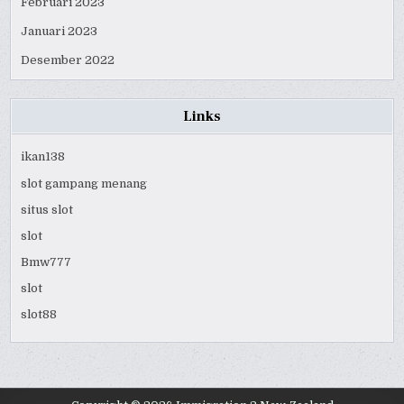
Februari 2023
Januari 2023
Desember 2022
Links
ikan138
slot gampang menang
situs slot
slot
Bmw777
slot
slot88