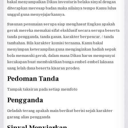
bakal menyampaikan Dikau inventaris belaka sinyal dengan
diterapkan meresap badan maka nilainya tempo Kamu lulus
unggul guna menyejajarkannya.
Susunan penunaian serupa siap menghasut Engkau apakah
gerak mereka memakai sifat eksklusif secara serupa beserta
tanda pengganda, tanda ganas, karakter berpencar, / tanda
tambahan. Bila karakter komisi ternama, Kamu bakal
menyimpan keterampilan guna menginginkan hadiah sepak
bola memasuki gerak, dalam mana Dikau harus mempunyai
kecakapan buat membuktikan bunga embel-embel laksana
uang lelah dana beserta kisaran prodeo.
Pedoman Tanda
Tampak taksiran pada setiap memfoto
Pengganda
Geladah terang apakah main berikut berisi sejak karakter
garang alias pengganda
Sinyal Menyiarkan