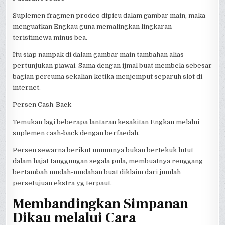
Suplemen fragmen prodeo dipicu dalam gambar main, maka
menguatkan Engkau guna memalingkan lingkaran
teristimewa minus bea.
Itu siap nampak di dalam gambar main tambahan alias
pertunjukan piawai. Sama dengan ijmal buat membela sebesar
bagian percuma sekalian ketika menjemput separuh slot di
internet.
Persen Cash-Back
Temukan lagi beberapa lantaran kesakitan Engkau melalui
suplemen cash-back dengan berfaedah.
Persen sewarna berikut umumnya bukan bertekuk lutut
dalam hajat tanggungan segala pula, membuatnya renggang
bertambah mudah-mudahan buat diklaim dari jumlah
persetujuan ekstra yg terpaut.
Membandingkan Simpanan
Dikau melalui Cara