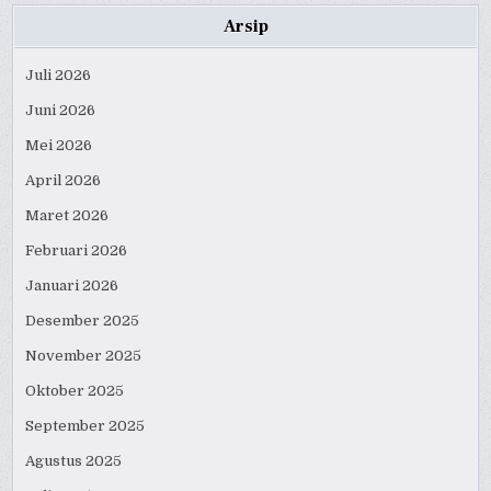
Arsip
Juli 2026
Juni 2026
Mei 2026
April 2026
Maret 2026
Februari 2026
Januari 2026
Desember 2025
November 2025
Oktober 2025
September 2025
Agustus 2025