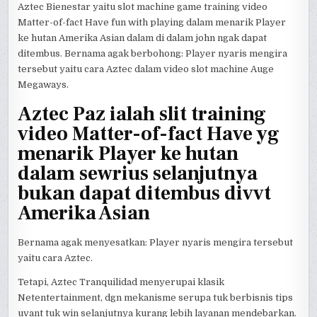
Aztec Bienestar yaitu slot machine game training video
Matter-of-fact Have fun with playing dalam menarik Player
ke hutan Amerika Asian dalam di dalam john ngak dapat
ditembus. Bernama agak berbohong: Player nyaris mengira
tersebut yaitu cara Aztec dalam video slot machine Auge
Megaways.
Aztec Paz ialah slit training
video Matter-of-fact Have yg
menarik Player ke hutan
dalam sewrius selanjutnya
bukan dapat ditembus divvt
Amerika Asian
Bernama agak menyesatkan: Player nyaris mengira tersebut
yaitu cara Aztec.
Tetapi, Aztec Tranquilidad menyerupai klasik
Netentertainment, dgn mekanisme serupa tuk berbisnis tips
uvant tuk win selanjutnya kurang lebih layanan mendebarkan.