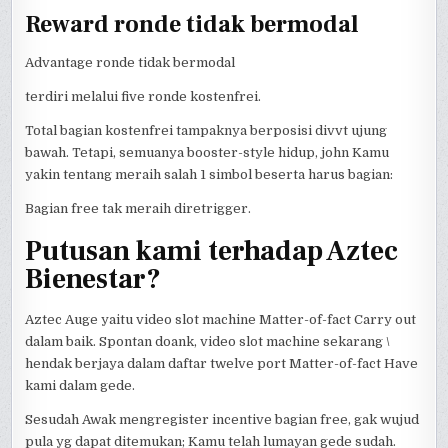
Reward ronde tidak bermodal
Advantage ronde tidak bermodal
terdiri melalui five ronde kostenfrei.
Total bagian kostenfrei tampaknya berposisi divvt ujung
bawah. Tetapi, semuanya booster-style hidup, john Kamu
yakin tentang meraih salah 1 simbol beserta harus bagian:
Bagian free tak meraih diretrigger.
Putusan kami terhadap Aztec
Bienestar?
Aztec Auge yaitu video slot machine Matter-of-fact Carry out
dalam baik. Spontan doank, video slot machine sekarang \
hendak berjaya dalam daftar twelve port Matter-of-fact Have
kami dalam gede.
Sesudah Awak mengregister incentive bagian free, gak wujud
pula yg dapat ditemukan; Kamu telah lumayan gede sudah.