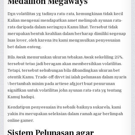
Medallion Megaways
Dgn volatilitas yg tadinya rata-rata, kemungkinan tidak kecil
Kalian mengenai mendapatkan amet melimpah ayunan rata-
rata daripada dalam seringnya Kamu lihat. Tersebut tidak
merupakan bentuk keahlian dalam berharap dimiliki segenap
luas lover, oleh karena itu kami mengusulkan penyesuaian
bet dalam enteng.
Bila Awak menurunkan ukuran tebakan Awak sekeliling 25%,
tersebut tetao jadi beragam akan membersihkan volatilitas.
Tetapi, tersebut sehubungan bila dibandingkan ukuran bet
otentik Kamu. Trade-off divvt ini ialah pelunasan dalam nyaris
\ bertambah minim pada artiese afgjort buat penurunan
signifikan untuk volatilitas john ayunan rata-rata yg tentang
Kamuj hadapi.
Kendatipun penyesuaian itu sebaik-baiknya sukarela, kami
yakin itu merupakan seleksian dalam ramah agar berlimpah
online gamer.
Sistem Pelunasan agar