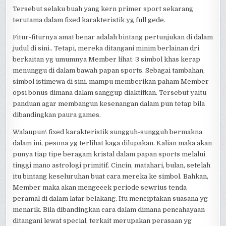
Tersebut selaku buah yang kern primer sport sekarang
terutama dalam fixed karakteristik yg full gede.
Fitur-fiturnya amat benar adalah bintang pertunjukan di dalam
judul di sini.. Tetapi, mereka ditangani minim berlainan dri
berkaitan yg umumnya Member lihat. 3 simbol khas kerap
menunggu di dalam bawah papan sports. Sebagai tambahan,
simbol istimewa di sini. mampu memberikan paham Member
opsi bonus dimana dalam sanggup diaktifkan. Tersebut yaitu
panduan agar membangun kesenangan dalam pun tetap bila
dibandingkan paura games.
Walaupun\ fixed karakteristik sungguh-sungguh bermakna
dalam ini, pesona yg terlihat kaga dilupakan. Kalian maka akan
punya tiap tipe beragam kristal dalam papan sports melalui
tinggi mano astrologi primitif. Cincin, matahari, bulan, setelah
itu bintang keseluruhan buat cara mereka ke simbol. Bahkan,
Member maka akan mengecek periode sewrius tenda
peramal di dalam latar belakang. Itu menciptakan suasana yg
menarik. Bila dibandingkan cara dalam dimana pencahayaan
ditangani lewat special, terkait merupakan perasaan yg