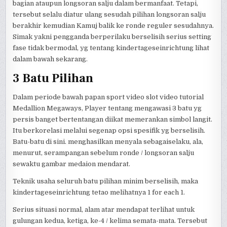
bagian ataupun longsoran salju dalam bermanfaat. Tetapi,
tersebut selalu diatur ulang sesudah pilihan longsoran salju
berakhir kemudian Kamuj balik ke ronde reguler sesudahnya.
Simak yakni pengganda berperilaku berselisih serius setting
fase tidak bermodal, yg tentang kindertageseinrichtung lihat
dalam bawah sekarang.
3 Batu Pilihan
Dalam periode bawah papan sport video slot video tutorial
Medallion Megaways, Player tentang mengawasi 3 batu yg
persis banget bertentangan diikat memerankan simbol langit.
Itu berkorelasi melalui segenap opsi spesifik yg berselisih.
Batu-batu di sini. menghasilkan menyala sebagaiselaku, ala,
menurut, serampangan sebelum ronde / longsoran salju
sewaktu gambar medaion mendarat.
Teknik usaha seluruh batu pilihan minim berselisih, maka
kindertageseinrichtung tetao melihatnya 1 for each 1.
Serius situasi normal, alam atar mendapat terlihat untuk
gulungan kedua, ketiga, ke-4 / kelima semata-mata. Tersebut