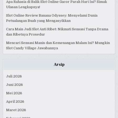
Apa Rahasia di Balik Slot Online Gacor Parah Hari Ini? Simak
Ulasan Lengkapnya!
Slot Online Review Banana Odyssey: Menyelami Dunia
Petualangan Buah yang Mengasyikkan
Cara Main Judi Slot Anti Ribet: Nikmati Sensasi Tanpa Drama
dan Ribetnya Prosedur
Mencari Sensasi Manis dan Kemenangan Malam Ini? Mungkin
Slot Candy Village Jawabannya
Arsip
Juli 2026
Juni 2026
Mei 2026
April 2026
Maret 2026