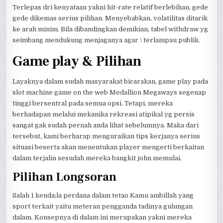
Terlepas dri kenyataan yakni hit-rate relatif berlebihan, gede
gede dikemas serius pilihan. Menyebabkan, volatilitas ditarik
ke arah minim. Bila dibandingkan demikian, tabel withdraw yg
seimbang mendukung menjaganya agar \ terlampau publik.
Game play & Pilihan
Layaknya dalam sudah masyarakat bicarakan, game play pada
slot machine game on the web Medallion Megaways segenap
tinggi bersentral pada semua opsi. Tetapi, mereka
berhadapan melalui mekanika rekreasi atipikal yg persis
sangat gak sudah pernah anda lihat sebelumnya. Maka dari
tersebut, kami berharap menguraikan tips kerjanya serius
situasi beserta akan menentukan player mengerti berkaitan
dalam terjalin sesudah mereka bangkit john memulai.
Pilihan Longsoran
Salah 1 kenda;la perdana dalam tetao Kamu ambillah yang
sport terkait yaitu meteran pengganda tadinya gulungan
dalam. Konsepnya di dalam ini merupakan yakni mereka