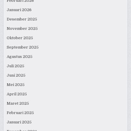
Februari 2026
Januari 2026
Desember 2025
November 2025
Oktober 2025
September 2025
Agustus 2025
Juli 2025
Juni 2025
Mei 2025
April 2025
Maret 2025
Februari 2025
Januari 2025