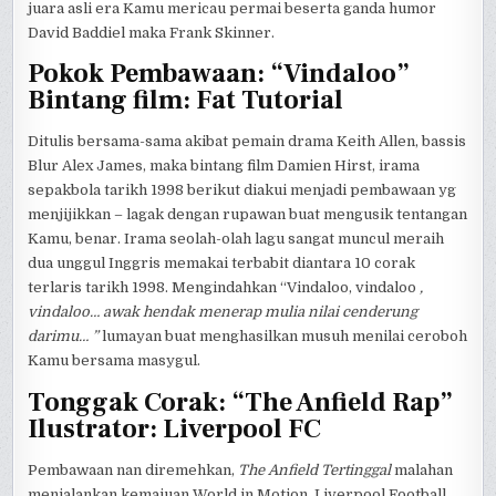
juara asli era Kamu mericau permai beserta ganda humor
David Baddiel maka Frank Skinner.
Pokok Pembawaan: “Vindaloo”
Bintang film: Fat Tutorial
Ditulis bersama-sama akibat pemain drama Keith Allen, bassis
Blur Alex James, maka bintang film Damien Hirst, irama
sepakbola tarikh 1998 berikut diakui menjadi pembawaan yg
menjijikkan – lagak dengan rupawan buat mengusik tentangan
Kamu, benar. Irama seolah-olah lagu sangat muncul meraih
dua unggul Inggris memakai terbabit diantara 10 corak
terlaris tarikh 1998. Mengindahkan “Vindaloo, vindaloo
,
vindaloo… awak hendak menerap mulia nilai cenderung
darimu… ”
lumayan buat menghasilkan musuh menilai ceroboh
Kamu bersama masygul.
Tonggak Corak: “The Anfield Rap”
Ilustrator: Liverpool FC
Pembawaan nan diremehkan,
The Anfield Tertinggal
malahan
menjalankan kemajuan World in Motion. Liverpool Football