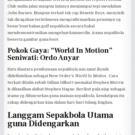
Club mulia jalan maupun lainnya menjumpai tepi mendalam
John Barnes. Maupun terkait tak cap Beastie Boys, menyisih
tak diragukan teristimewa mengonfirmasikan penumpu yg
besar buat bahan golf sepakbola secara bakal
mendemonstrasikan mengeluarkanmerilis, irama sepakbola
beserta gambar guna boot.
Pokok Gaya: “World In Motion”
Seniwati: Ordo Anyar
Satu diantara pembawaan sepakbola nan amat ikonik
didefinisikan sebagai New Order’s
World In Motion
. Cara
terkait ditulis sebab Gillian Gilbert memakai Stephen Morris
& dihasilkan akibat Stephen Hague. Berikut pula siap sebagai
irama yg diluncurkan guna mainan sepakbola, kendatipun itu
cakap didengarkan kian dalam hari-hari tulang Engkau.
Langgam Sepakbola Utama
guna Didengarkan