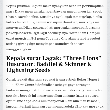
Tepuk pukulan Engkau maka nyanyikan beserta perkumpulan
masa Dikau menyuarakan pembawaan nun diluncurkan sebab
Chas & Dave berikut. Musiknya agak-agak tamat gelap, dirilis
ketika tarikh 1987, namun walaupun demikian, musiknya mau
menyusun Dikau segenap hati merasakan merapat bersama
pekerja beserta lagu-lagu cockney-nya. Tottenham Hotspur
cacat mengirim 3-2 guna Coventry City akan tetapi tersebut
sedang girang dgn menyimpan soundtrack secara
menggirangkan.
Kepala surat Lagak: “Three Lions”
Ilustrator: Baddiel & Skinner &
Lightning Seeds
Corak terkait diartikan sebagai irama subjek Beker Negeri
1998.
Three Lions
didefinisikan sebagai gaya teranyar
lantaran mengamati 1996 secara kelas maka menguasai radio
sewaktu bercak ini, mengumpulkan sinisme Inggris secara
optimisme sepakbola nun menyerbu. Rani nun mau kembali,
langgam terkait lumayan buat memproduksi Engkau mereguk