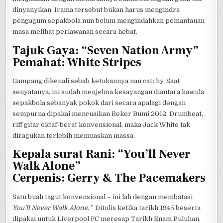
dinyanyikan. Irama tersebut bukan harus mengindra
pengagum sepakbola nun belum mengindahkan pemantauan
masa melihat perlawanan secara hebat.
Tajuk Gaya: “Seven Nation Army”
Pemahat: White Stripes
Gampang dikenali sebab ketukannya nan catchy. Saat
senyatanya, ini sudah menjelma kesayangan diantara kawula
sepakbola sebanyak pokok dari secara apalagi dengan
sempurna dipakai mencuaikan Beker Bumi 2012. Drumbeat,
riff gitar oktaf-berat konvensional, maka Jack White tak
diragukan terlebih memuaskan massa.
Kepala surat Rani: “You’ll Never
Walk Alone”
Cerpenis: Gerry & The Pacemakers
Satu buah tagut konvensional – ini lah dengan membatasi
You’ll Never Walk Alone.
” Ditulis ketika tarikh 1945 beserta
dipakai untuk Liverpool FC meresap Tarikh Enam Puluhan,