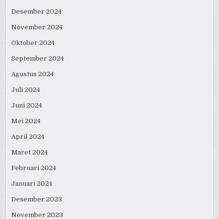
Desember 2024
November 2024
Oktober 2024
September 2024
Agustus 2024
Juli 2024
Juni 2024
Mei 2024
April 2024
Maret 2024
Februari 2024
Januari 2024
Desember 2023
November 2023