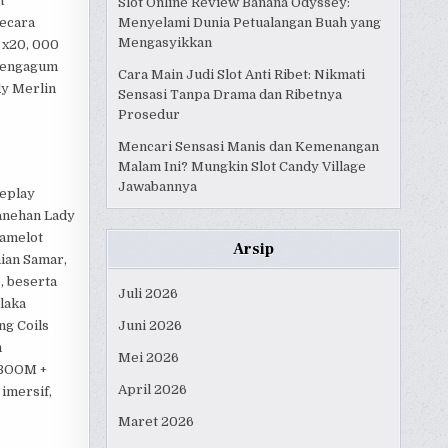
t
Slot Online Review Banana Odyssey:
secara
Menyelami Dunia Petualangan Buah yang
Mengasyikkan
 x20, 000
 pengagum
Cara Main Judi Slot Anti Ribet: Nikmati
dy Merlin
Sensasi Tanpa Drama dan Ribetnya
Prosedur
Mencari Sensasi Manis dan Kemenangan
Malam Ini? Mungkin Slot Candy Village
Jawabannya
meplay
anehan Lady
Camelot
Arsip
ian Samar,
, beserta
Juli 2026
laka
Juni 2026
g Coils
n
Mei 2026
 BOOM +
April 2026
imersif,
Maret 2026