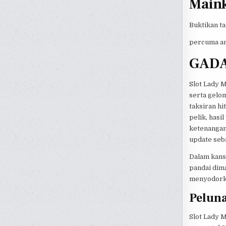
Main
Buktikan ta
percuma ana
GADA
Slot Lady 
serta gelom
taksiran hi
pelik, has
ketenangan
update se
Dalam kans
pandai dima
menyodorkan
Pelun
Slot Lady 