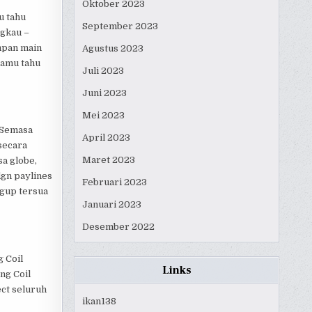
Oktober 2023
u tahu
September 2023
gkau –
mpan main
Agustus 2023
Kamu tahu
Juli 2023
Juni 2023
Mei 2023
 Semasa
April 2023
secara
Maret 2023
a globe,
gn paylines
Februari 2023
ggup tersua
Januari 2023
Desember 2022
g Coil
Links
ng Coil
ect seluruh
ikan138