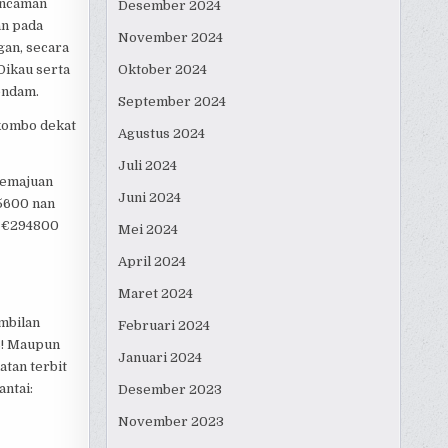
ancaman
Desember 2024
an pada
November 2024
gan, secara
Oktober 2024
Dikau serta
endam.
September 2024
kombo dekat
Agustus 2024
Juli 2024
kemajuan
Juni 2024
25600 nan
a €294800
Mei 2024
April 2024
Maret 2024
mbilan
Februari 2024
%! Maupun
Januari 2024
atan terbit
ntai:
Desember 2023
November 2023