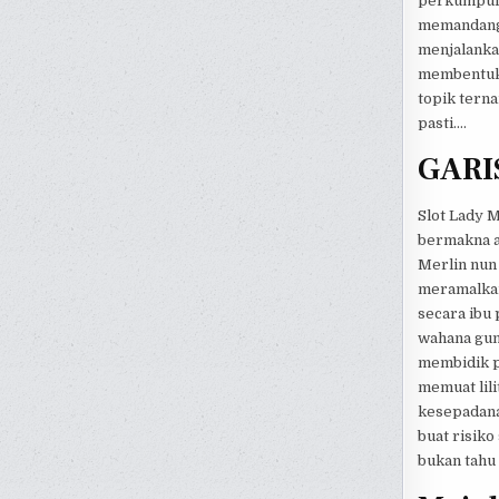
perkumpula
memandang 
menjalanka
membentuk 
topik tern
pasti….
GARI
Slot Lady M
bermakna a
Merlin nun
meramalka
secara ibu
wahana gun
membidik p
memuat lili
kesepadana
buat risik
bukan tahu