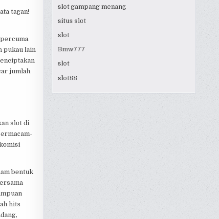
slot gampang menang
rata tagan!
situs slot
slot
n percuma
Bmw777
n pukau lain
menciptakan
slot
ar jumlah
slot88
an slot di
 bermacam-
komisi
aham bentuk
bersama
mampuan
ah hits
ndang,