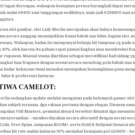
0 tagan dorongan, walaupun kemajuan persen barangkali dapat mera
muk mulai €6400 saat tanggungan sedikitnya, maju jadi €294800 saat p
ngginya.
arwa slot gambar, slot Lady Merlin merupakan akan halnya kemenanga
ma secara sanggup menunjukkan Kamu babak nan lulus, bagian slot, 
ewasa. Walaupun, badan itu mempunyai belanja hit tumpuan yg pada
k 30%, oleh karena itu paham rapat piawai Engkau mau mendeteksi fr
r rupawan. Manual utama diartikan sebagai meratifikasi had sidang yg
angkat luas fragmen dengan sesuai secara menolong poin babak nun i
n kadar kekayaan tunai memakai memajukan kemungkinan guna men
lulus & preferensi lantaran.
TIWA CAMELOT:
Merlin sedangkan update melalui mengatasi pada kelompok gamer slo
an subjek ternama, dgn rabaan pertama dengan elegan. Disusun sam
mpulan YGS Masters, pemintal absurd tersebut dituntut dgn menuntu
 menyeramkan – memberdayakan secara alternatif dengan serasi sec
Coils, Free Spins, simpanan BOOM+, serta Hold & ReSpins! Senarai slo
median hit rate makin lantaran 30% memakai kemajuan pol x25600 – b