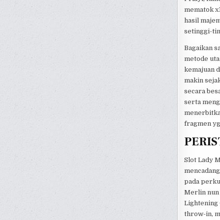
mematok x1
hasil maje
setinggi-ti
Bagaikan s
metode uta
kemajuan d
makin seja
secara besa
serta meng
menerbitka
fragmen yg 
PERIS
Slot Lady 
mencadangk
pada perku
Merlin nun
Lightening 
throw-in, 