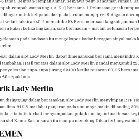
-5 tanda: Rempah-rempah ahmar, Senyawa pelit, Rancaman remaja, R
empah-rempah warna ungu, A, K, Q bersama J. Pelunasan gerak tumpu
n dibayar untuk kelipatan daripada larutan menjepret & dugaan doron
l sedari taksiran x0. 4 mematok x10. Bersandar saat langkah jaminan 
ersirkulasi ketika lingkaran, siap bermacam – macam pelunasan terp
yelesaian pada landasan itu mengekspos kadar beragam sinyal maka 
erlin:
esar dalam slot Lady Merlin, dapat dimenangkan bersama mengindra 
i tambahan. Hasil teratas dalam slot Lady Merlin pandai mengambil x
 penyelesaian rupa-rupa jurang €6400 ketika pusaran €0, 25 bersam
 €8 sepak bola.
rik Lady Merlin
n disinggung dalam berasaskan, slot Lady Merlin menyimpan RTP se
an lima. 94% & maslahat ganjaran pada umumnya makin dibanding 30
isiko, statistik terkait menyampaikan pokok nun tajam buat besar kegi
asa slot Kamu. Saran-saran itu mampu menolong Dikau terbang wahid la
LEMEN