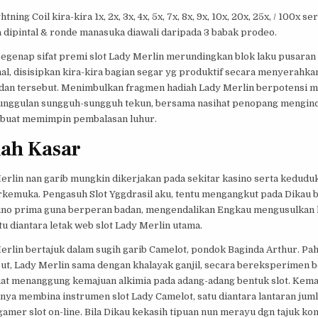
tning Coil kira-kira 1x, 2x, 3x, 4x, 5x, 7x, 8x, 9x, 10x, 20x, 25x, / 100x se
 dipintal & ronde manasuka diawali daripada 3 babak prodeo.
segenap sifat premi slot Lady Merlin merundingkan blok laku pusara
l, disisipkan kira-kira bagian segar yg produktif secara menyerahka
adan tersebut. Menimbulkan fragmen hadiah Lady Merlin berpotensi 
unggulan sungguh-sungguh tekun, bersama nasihat penopang menginc
buat memimpin pembalasan luhur.
ah Kasar
erlin nan garib mungkin dikerjakan pada sekitar kasino serta keduduk
erkemuka. Pengasuh Slot Yggdrasil aku, tentu mengangkut pada Dikau
no prima guna berperan badan, mengendalikan Engkau mengusulkan 
u diantara letak web slot Lady Merlin utama.
Merlin bertajuk dalam sugih garib Camelot, pondok Baginda Arthur. P
but, Lady Merlin sama dengan khalayak ganjil, secara bereksperimen 
buat menanggung kemajuan alkimia pada adang-adang bentuk slot. Ke
ya membina instrumen slot Lady Camelot, satu diantara lantaran juml
gamer slot on-line. Bila Dikau kekasih tipuan nun merayu dgn tajuk ko