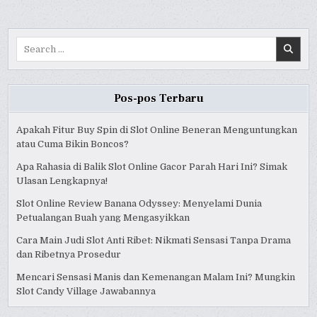
Search
for:
Pos-pos Terbaru
Apakah Fitur Buy Spin di Slot Online Beneran Menguntungkan
atau Cuma Bikin Boncos?
Apa Rahasia di Balik Slot Online Gacor Parah Hari Ini? Simak
Ulasan Lengkapnya!
Slot Online Review Banana Odyssey: Menyelami Dunia
Petualangan Buah yang Mengasyikkan
Cara Main Judi Slot Anti Ribet: Nikmati Sensasi Tanpa Drama
dan Ribetnya Prosedur
Mencari Sensasi Manis dan Kemenangan Malam Ini? Mungkin
Slot Candy Village Jawabannya