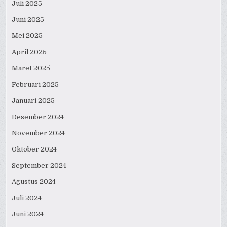
Juli 2025
Juni 2025
Mei 2025
April 2025
Maret 2025
Februari 2025
Januari 2025
Desember 2024
November 2024
Oktober 2024
September 2024
Agustus 2024
Juli 2024
Juni 2024