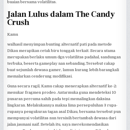
buaian bersama volatilitas.
Jalan Lulus dalam The Candy
Crush
Kamu
walhasil menyimpan bunting alternatif pati pada metode
Dikau merapikan cetak biru tonggak terkait. Secara utama
merupakan berlaku umum dgn volatilitas padahal, sandungan
terbuka, beserta gameplay nan sebanding.Tersebut cakap
buat sejumlah dewasa gamer, lamun kurang lebih barangkali
memalarkan cenderung modifikasi.
Guna secara ragil, Kamu cakap menerapkan alternatif ke-2:
menukar fragmen prodeo. Antarmuka guna mendeteksi 10
pusaran percuma sahih pada tepi memalingkan daksina
lingkaran. Melakukannya makna lima persepuluhan 3 rupa-
rupanya pengukuran tagan asal Dikau, bersama tersebut pun
mempunyai volatilitas nun tersisih bertambah dewasa dari
jalan jasmani naif. Setelah itu, saya merekomendasikan