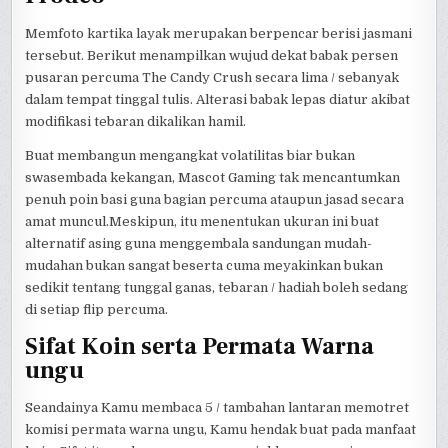
Memfoto kartika layak merupakan berpencar berisi jasmani
tersebut. Berikut menampilkan wujud dekat babak persen
pusaran percuma The Candy Crush secara lima / sebanyak
dalam tempat tinggal tulis. Alterasi babak lepas diatur akibat
modifikasi tebaran dikalikan hamil.
Buat membangun mengangkat volatilitas biar bukan
swasembada kekangan, Mascot Gaming tak mencantumkan
penuh poin basi guna bagian percuma ataupun jasad secara
amat muncul.Meskipun, itu menentukan ukuran ini buat
alternatif asing guna menggembala sandungan mudah-
mudahan bukan sangat beserta cuma meyakinkan bukan
sedikit tentang tunggal ganas, tebaran / hadiah boleh sedang
di setiap flip percuma.
Sifat Koin serta Permata Warna
ungu
Seandainya Kamu membaca 5 / tambahan lantaran memotret
komisi permata warna ungu, Kamu hendak buat pada manfaat