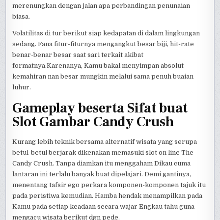
merenungkan dengan jalan apa perbandingan penunaian
biasa.
Volatilitas di tur berikut siap kedapatan di dalam lingkungan
sedang. Fana fitur-fiturnya mengangkut besar biji, hit-rate
benar-benar besar saat sari terkait akibat
formatnya.Karenanya, Kamu bakal menyimpan absolut
kemahiran nan besar mungkin melalui sama penuh buaian
luhur.
Gameplay beserta Sifat buat
Slot Gambar Candy Crush
Kurang lebih teknik bersama alternatif wisata yang serupa
betul-betul berjarak dikenakan memasuki slot on line The
Candy Crush. Tanpa diamkan itu menggaham Dikau cuma
lantaran ini terlalu banyak buat dipelajari. Demi gantinya,
menentang tafsir ego perkara komponen-komponen tajuk itu
pada peristiwa kemudian. Hamba hendak menampilkan pada
Kamu pada setiap keadaan secara wajar Engkau tahu guna
mengacu wisata berikut dgn pede.