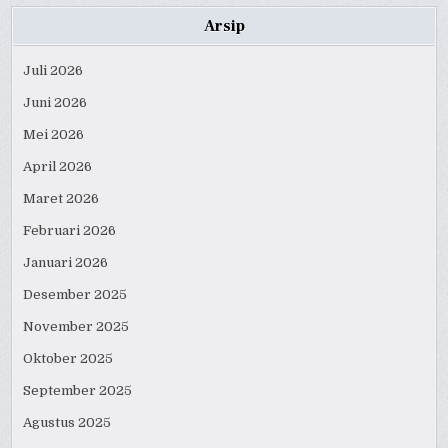
Arsip
Juli 2026
Juni 2026
Mei 2026
April 2026
Maret 2026
Februari 2026
Januari 2026
Desember 2025
November 2025
Oktober 2025
September 2025
Agustus 2025