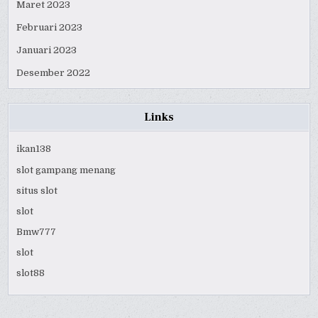
Maret 2023
Februari 2023
Januari 2023
Desember 2022
Links
ikan138
slot gampang menang
situs slot
slot
Bmw777
slot
slot88