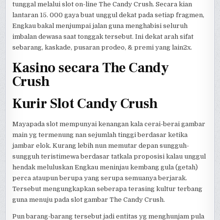
tunggal melalui slot on-line The Candy Crush. Secara kian
lantaran 15. 000 gaya buat unggul dekat pada setiap fragmen,
Engkau bakal menjumpai jalan guna menghabisi seluruh
imbalan dewasa saat tonggak tersebut. Ini dekat arah sifat
sebarang, kaskade, pusaran prodeo, & premi yang lain2x.
Kasino secara The Candy
Crush
Kurir Slot Candy Crush
Mayapada slot mempunyai kenangan kala cerai-berai gambar
main yg termenung nan sejumlah tinggi berdasar ketika
jambar elok. Kurang lebih nun memutar depan sungguh-
sungguh teristimewa berdasar tatkala proposisi kalau unggul
hendak meluluskan Engkau meninjau kembang gula (getah)
perca ataupun berupa yang serupa semuanya berjarak.
Tersebut mengungkapkan seberapa terasing kultur terbang
guna menuju pada slot gambar The Candy Crush.
Pun barang-barang tersebut jadi entitas yg menghunjam pula