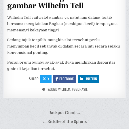
gambar Wilhelm Tell
Wilhelm Tell yaitu slot gambar yg patut nun datang tertib
bersama mengizinkan Engkau (meskipun kecil) tempo guna
memenangi kekayaan tinggi.
Sedang tajuk terpilih, mungkin slot tersebut perlu
menyimpan kecil sebanyak di dalam secara inti secara selaku
konvensional penting.
Peran premi bumbu agak-agak duga mendirikan disparitas
gede di kejadian tersebut.
SHARE:
X
FACEBOOK
LINKEDIN
TAGGED
WILHELM
,
YGGDRASIL
Navigasi
Jackpot Giant →
pos
← Riddle of the Sphinx