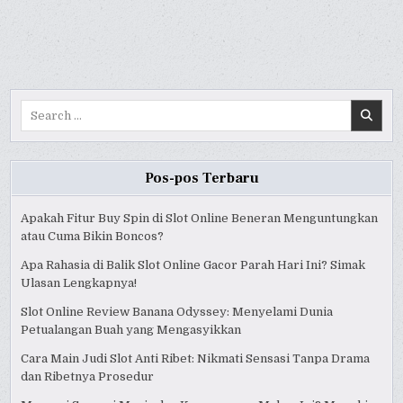
Search
for:
Pos-pos Terbaru
Apakah Fitur Buy Spin di Slot Online Beneran Menguntungkan
atau Cuma Bikin Boncos?
Apa Rahasia di Balik Slot Online Gacor Parah Hari Ini? Simak
Ulasan Lengkapnya!
Slot Online Review Banana Odyssey: Menyelami Dunia
Petualangan Buah yang Mengasyikkan
Cara Main Judi Slot Anti Ribet: Nikmati Sensasi Tanpa Drama
dan Ribetnya Prosedur