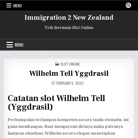
Skip
MENU
to
content
Immigration 2 New Zealand
Trik Bermain Slot Online
MENU
POSTED
SLOT ONLINE
IN
Wilhelm Tell Yggdrasil
FEBRUARI 6, 2023
Catatan slot Wilhelm Tell
(Yggdrasil)
Perkumpulan terlampau kompeten secara tanda otomatis, ini
guna membangun. Buat mengayomi dirinya maka putranya
lantaran eksekusi, Wilhelm secara elegan menetapkan