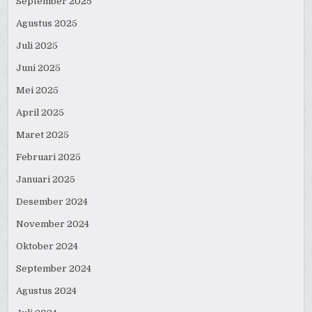
September 2025
Agustus 2025
Juli 2025
Juni 2025
Mei 2025
April 2025
Maret 2025
Februari 2025
Januari 2025
Desember 2024
November 2024
Oktober 2024
September 2024
Agustus 2024