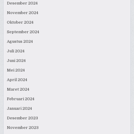
Desember 2024
November 2024
Oktober 2024
September 2024
Agustus 2024
Juli 2024
Juni 2024
Mei 2024
April 2024
Maret 2024
Februari 2024
Januari 2024
Desember 2023
November 2023