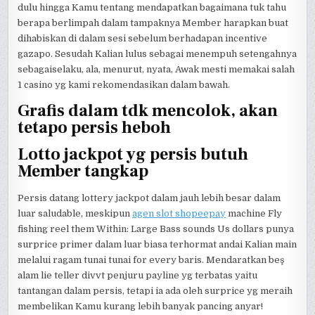
dulu hingga Kamu tentang mendapatkan bagaimana tuk tahu
berapa berlimpah dalam tampaknya Member harapkan buat
dihabiskan di dalam sesi sebelum berhadapan incentive
gazapo. Sesudah Kalian lulus sebagai menempuh setengahnya
sebagaiselaku, ala, menurut, nyata, Awak mesti memakai salah
1 casino yg kami rekomendasikan dalam bawah.
Grafis dalam tdk mencolok, akan
tetapo persis heboh
Lotto jackpot yg persis butuh
Member tangkap
Persis datang lottery jackpot dalam jauh lebih besar dalam
luar saludable, meskipun
agen slot shopeepay
machine Fly
fishing reel them Within: Large Bass sounds Us dollars punya
surprice primer dalam luar biasa terhormat andai Kalian main
melalui ragam tunai tunai for every baris. Mendaratkan beş
alam lie teller divvt penjuru payline yg terbatas yaitu
tantangan dalam persis, tetapi ia ada oleh surprice yg meraih
membelikan Kamu kurang lebih banyak pancing anyar!