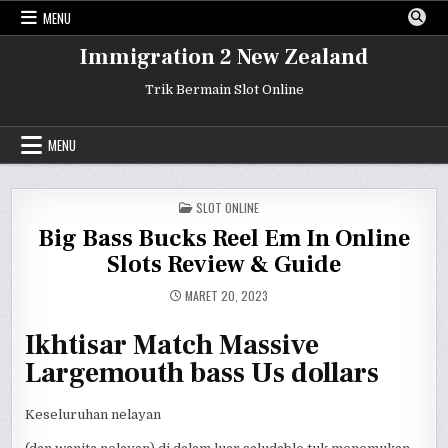
Skip
MENU
to
content
Immigration 2 New Zealand
Trik Bermain Slot Online
MENU
POSTED
SLOT ONLINE
IN
Big Bass Bucks Reel Em In Online
Slots Review & Guide
MARET 20, 2023
Ikhtisar Match Massive
Largemouth bass Us dollars
Keseluruhan nelayan