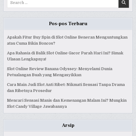
for:
Pos-pos Terbaru
Apakah Fitur Buy Spin di Slot Online Beneran Menguntungkan
atau Cuma Bikin Boncos?
Apa Rahasia di Balik Slot Online Gacor Parah Hari Ini? Simak
Ulasan Lengkapnya!
Slot Online Review Banana Odyssey: Menyelami Dunia
Petualangan Buah yang Mengasyikkan
Cara Main Judi Slot Anti Ribet: Nikmati Sensasi Tanpa Drama
dan Ribetnya Prosedur
Mencari Sensasi Manis dan Kemenangan Malam Ini? Mungkin
Slot Candy Village Jawabannya
Arsip