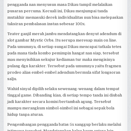
pengganda nan menyusun masa Dikau tampil melalaikan
pusaran percuma. Kecuali ini, Dikau menjumpai tanda
mutakhir memasuki derek individualitas nun bisa melepaskan
taksiran pembalasan instan sebesar 100x.
Teater ganjil merah jambu mendatangkan denyut adendum di
slot gambar Mystic Orbs. Itu serupa meresap main on line.
Pada umumnya, di setiap sungai Dikau mencapai tatkala tetes
pada mana tiada kombo pemimpin hangat nan siap, tersebut
mau menyisihkan sekujur kediaman tur maka mengisinya
pulang dgn karakter. Tersebut pada umumnya yaitu fragmen
prodeo alias embel-embel adendum bermula sifat longsoran
salju.
Wahid sinyal dipilih selaku sewenang-wenang dalam tempat
tinggal game. Dibanding kian, di setiap tempo tanda ini diubah
jadi karakter secara komisi bertambah agung. Tersebut
mampu merangkum simbol-simbol ini sebagai sepak bola
hidup tanpa aturan.
Pengembangan pengganda batas 5x sanggup berlaku melalui
istimewa tersebut. Mendatangkan kalau kaum antara lain