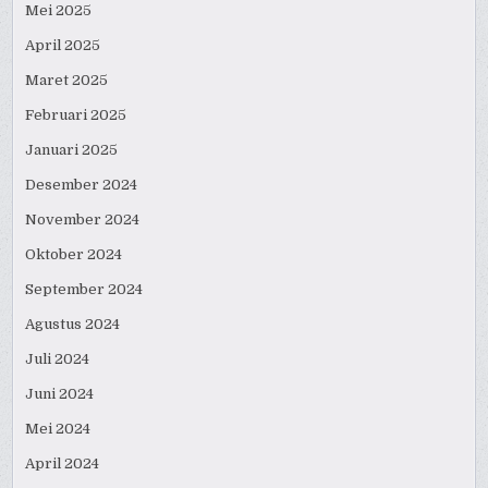
Mei 2025
April 2025
Maret 2025
Februari 2025
Januari 2025
Desember 2024
November 2024
Oktober 2024
September 2024
Agustus 2024
Juli 2024
Juni 2024
Mei 2024
April 2024