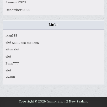
Januari 2023
Desember 2022
Links
ikan138
slot gampang menang
situs slot
slot
Bmw777
slot
slot88
Copyright © 2026 Immigration 2 New Zealand