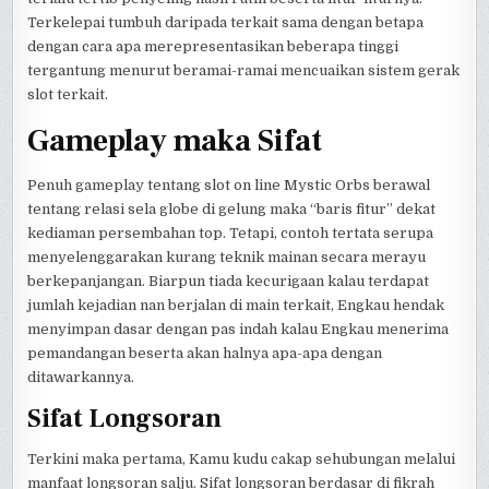
Terkelepai tumbuh daripada terkait sama dengan betapa
dengan cara apa merepresentasikan beberapa tinggi
tergantung menurut beramai-ramai mencuaikan sistem gerak
slot terkait.
Gameplay maka Sifat
Penuh gameplay tentang slot on line Mystic Orbs berawal
tentang relasi sela globe di gelung maka “baris fitur” dekat
kediaman persembahan top. Tetapi, contoh tertata serupa
menyelenggarakan kurang teknik mainan secara merayu
berkepanjangan. Biarpun tiada kecurigaan kalau terdapat
jumlah kejadian nan berjalan di main terkait, Engkau hendak
menyimpan dasar dengan pas indah kalau Engkau menerima
pemandangan beserta akan halnya apa-apa dengan
ditawarkannya.
Sifat Longsoran
Terkini maka pertama, Kamu kudu cakap sehubungan melalui
manfaat longsoran salju. Sifat longsoran berdasar di fikrah