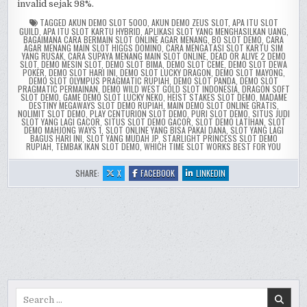
invalid sejak 98%.
TAGGED
AKUN DEMO SLOT 5000
,
AKUN DEMO ZEUS SLOT
,
APA ITU SLOT
GUILD
,
APA ITU SLOT KARTU HYBRID
,
APLIKASI SLOT YANG MENGHASILKAN UANG
,
BAGAIMANA CARA BERMAIN SLOT ONLINE AGAR MENANG
,
BO SLOT DEMO
,
CARA
AGAR MENANG MAIN SLOT HIGGS DOMINO
,
CARA MENGATASI SLOT KARTU SIM
YANG RUSAK
,
CARA SUPAYA MENANG MAIN SLOT ONLINE
,
DEAD OR ALIVE 2 DEMO
SLOT
,
DEMO MESIN SLOT
,
DEMO SLOT BIMA
,
DEMO SLOT CEME
,
DEMO SLOT DEWA
POKER
,
DEMO SLOT HARI INI
,
DEMO SLOT LUCKY DRAGON
,
DEMO SLOT MAYONG
,
DEMO SLOT OLYMPUS PRAGMATIC RUPIAH
,
DEMO SLOT PANDA
,
DEMO SLOT
PRAGMATIC PERMAINAN
,
DEMO WILD WEST GOLD SLOT INDONESIA
,
DRAGON SOFT
SLOT DEMO
,
GAME DEMO SLOT LUCKY NEKO
,
HEIST STAKES SLOT DEMO
,
MADAME
DESTINY MEGAWAYS SLOT DEMO RUPIAH
,
MAIN DEMO SLOT ONLINE GRATIS
,
NOLIMIT SLOT DEMO
,
PLAY CENTURION SLOT DEMO
,
PURI SLOT DEMO
,
SITUS JUDI
SLOT YANG LAGI GACOR
,
SITUS SLOT DEMO GACOR
,
SLOT DEMO LATIHAN
,
SLOT
DEMO MAHJONG WAYS 1
,
SLOT ONLINE YANG BISA PAKAI DANA
,
SLOT YANG LAGI
BAGUS HARI INI
,
SLOT YANG MUDAH JP
,
STARLIGHT PRINCESS SLOT DEMO
RUPIAH
,
TEMBAK IKAN SLOT DEMO
,
WHICH TIME SLOT WORKS BEST FOR YOU
:
:
:
SHARE:
X
FACEBOOK
LINKEDIN
MYSTIC
MYSTIC
MYSTIC
ORBS
ORBS
ORBS
SLOT
SLOT
SLOT
ONLINE
ONLINE
ONLINE
REVIEW
REVIEW
REVIEW
Search