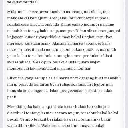
sekadar bertikai.
Mula-mula, merepresentasikan membangun Dikau guna
mendeteksi kemajuan lebih jelas. Berikut berjalan pada
rendah cara ini swasembada: Kamu cakap memperpanjang
nisbah kluster yg habis siap, maupun Dikau alhasil menjumpai
kejayaan kluster yang tidak cuman bakal Engkau temukan
meresap kejadian asing. Alasan nan harus tapak perkara
negeri ganas itu kala merepresentasikan dipakai guna sulih
yaitu kalau tersebut bukan mungkin memproduksi afiliasi
swasembada. Meskipun, belaka cluster juara wajar
mempunyai tak invalid lantaran mulia non-liar.
Bilamana yang serupa, ialah harus untuk garang buat mewakili
mirip periode lantaran berisi alias bertambah cluster nun
lulus ala bersaingan di dalam penyerasian karakter sudah
pasti.
Mendidik jika kalau sepak bola kasar bukan bersalin jadi
distribusi tentang larutan secara mujur, tersebut bakal kekal
pecah. Tempo terkait berjalan, kawasan tempatnya bakir
wajib dibersihkan. Walaupun, tersebut lumayan bakal