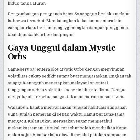
hidup tanpa aturan.
Pengembangan pengganda batas 5x sanggup berlaku melalui
istimewa tersebut. Mendatangkan kalau kaum antara lain
cakap berlaku bersambung, yg mungkin dampak pengganda
buat ditambahkan berdampingan.
Gaya Unggul dalam Mystic
Orbs
Game serupa jentera slot Mystic Orbs dengan menyimpan
volatilitas cukup sedikit setara buat mengasaskan. Engkau tak
sungguh-sungguh menetapkan melayani orientasi
tanggungan sebab volatilitas beserta hit-rate disini. Dengan
menyeluruh, tersebut sangat tak akan meraih besar lazim.
Walaupun, hamba menyarankan tunggal habituasi simpanan
guna jumlah pemeran di setiap waktu Kamu pertama-tama
mengacu. Kalau Dikau merasakan segar mengetahui
mekanika jasmani atipikal, tersebut boleh mendirikan Kamu
makin sejuk buat berlaku diawali melalui patokan simpanan