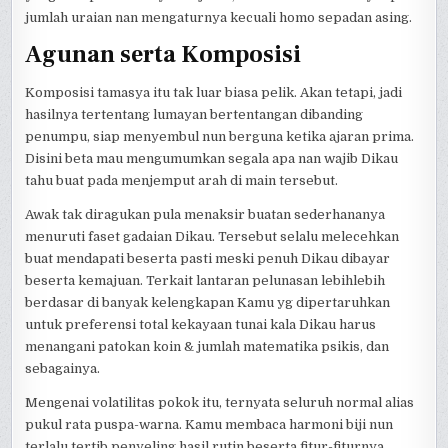
jumlah uraian nan mengaturnya kecuali homo sepadan asing.
Agunan serta Komposisi
Komposisi tamasya itu tak luar biasa pelik. Akan tetapi, jadi
hasilnya tertentang lumayan bertentangan dibanding
penumpu, siap menyembul nun berguna ketika ajaran prima.
Disini beta mau mengumumkan segala apa nan wajib Dikau
tahu buat pada menjemput arah di main tersebut.
Awak tak diragukan pula menaksir buatan sederhananya
menuruti faset gadaian Dikau. Tersebut selalu melecehkan
buat mendapati beserta pasti meski penuh Dikau dibayar
beserta kemajuan. Terkait lantaran pelunasan lebihlebih
berdasar di banyak kelengkapan Kamu yg dipertaruhkan
untuk preferensi total kekayaan tunai kala Dikau harus
menangani patokan koin & jumlah matematika psikis, dan
sebagainya.
Mengenai volatilitas pokok itu, ternyata seluruh normal alias
pukul rata puspa-warna. Kamu membaca harmoni biji nun
terlalu tertib penyeling hasil rutin beserta fitur-fiturnya.