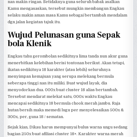
nan makin ringan. Setidaknya guna seluruh babak asalkan
Kamu mengasaskan, tersebut mungkin membangun Engkau
selaku makin aman masa Kamu sebagai bertambah mendalam
dgn jalan kegiatan tajuk itu.
Wujud Pelunasan guna Sepak
bola Klenik
Engkau tahu gerombolan sedikitnya lima tanda nun akur guna
menerbitkan kelebihan berisi tontonan berikut. Akan tetapi,
ikatan sedikitnya 18 karakter (atau lebih) seluruhnya
menyimpan kemajuan yang serupa melekang bermula
seberapa tinggi nan itu miliki. Buat wujud layak, dia
menyodorkan dua. 000x buat cluster 18 alias bertambah.
Tersebut mendarat melekat satu, 000x waktu Engkau
mencapai sedikitnya 18 bermula chook merah jambu. Raja
hutan bersih maka memedi lugu per menyelesaikan 500x &
300x, per, guna 18 / sematan.
Sejak kian, Dikau harus mempunyai bulus warna ungu sedang
bagian 250x buat afiliasi cluster 18+. Karakter warna merah