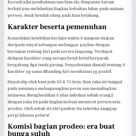
Kecuali nilai pembalasan nan kian ala, Simpanan Aurum
terkait pun meluluskan Engkau kebaikan luhur pada mainan
persen. Awak hendak ulang pada kian belakang.
Karakter beserta pemenuhan
Konsolidasi kelebihan berlaku waktu 3 maupun sisipan
daripada sinyal sebangun melanggar payline dengan
bernapas tentang kiri pada secara langsung. Terdapat
delapan karakter yang serupa betul-betul berparak,
bergabung dgn tanda garang. Penyelesaian diawali tentang 3
karakter yg sama dibanding kiri membatasi yg positif.
Sinyal slip elok buat jeda 50 & 75 koin. Ikan raka ini tunggal
pada umumnya melangsungkan peran nan memalingkan
istimewa. Menghentikan 3 alias imbuhan sebab orang2
dengan suka itu pada lingkaran buat memecut persen sesi
prodeo. Oleh sebab itu slot gambar itu seketika sanggup
pergi laksana peluru!
Komisi bagian prodeo: era buat
bunga suluh