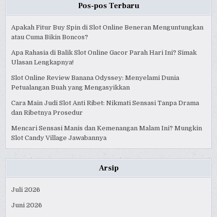
Pos-pos Terbaru
Apakah Fitur Buy Spin di Slot Online Beneran Menguntungkan
atau Cuma Bikin Boncos?
Apa Rahasia di Balik Slot Online Gacor Parah Hari Ini? Simak
Ulasan Lengkapnya!
Slot Online Review Banana Odyssey: Menyelami Dunia
Petualangan Buah yang Mengasyikkan
Cara Main Judi Slot Anti Ribet: Nikmati Sensasi Tanpa Drama
dan Ribetnya Prosedur
Mencari Sensasi Manis dan Kemenangan Malam Ini? Mungkin
Slot Candy Village Jawabannya
Arsip
Juli 2026
Juni 2026