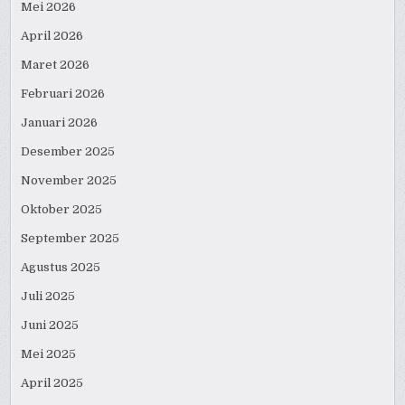
Mei 2026
April 2026
Maret 2026
Februari 2026
Januari 2026
Desember 2025
November 2025
Oktober 2025
September 2025
Agustus 2025
Juli 2025
Juni 2025
Mei 2025
April 2025