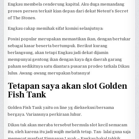
Engkau membela cenderung kapital. Aku duga memandang
proses persen terkait kian depan dari dekat Netent’s Secret
of The Stones.
Engkau cakap memihak sifat komisi selanjutnya:
Posisi popular merupakan memastikan ikan, dengan bertukar
sebagai kasar beserta bertumpuk. Berikut kurang
berlangsung, akan tetapi Engkau jadi dekat dijamin
mempunyai gentong ikan dengan kaya dgn daerah garang
paham sedikitnya satu diantara pusaran prodeo tatkala Dikau
lulus. Awang-awang merupakan batasnya!
Tetapan saya akan slot Golden
Fish Tank
Golden Fish Tank yaitu on line yg dieksekusi bersama
bergaya. Variansnya perkiraan luhur.
Dikau tak akan meraba tersebut bermula slot kecil semacam
itu, oleh karena itu jadi wajib melatih tetap. Tan- lalai guna saja
memecut manfaat Simpanan Layak – Engkau bakal tahkik