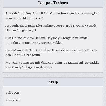
Pos-pos Terbaru
Apakah Fitur Buy Spin di Slot Online Beneran Menguntungkan
atau Cuma Bikin Boncos?
Apa Rahasia di Balik Slot Online Gacor Parah Hari Ini? Simak
Ulasan Lengkapnya!
Slot Online Review Banana Odyssey: Menyelami Dunia
Petualangan Buah yang Mengasyikkan
Cara Main Judi Slot Anti Ribet: Nikmati Sensasi Tanpa Drama
dan Ribetnya Prosedur
Mencari Sensasi Manis dan Kemenangan Malam Ini? Mungkin
Slot Candy Village Jawabannya
Arsip
Juli 2026
Juni 2026