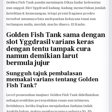
Golden Fish Tank pandai memimpin Dikau kadar kelewatan
nun unggul. Slot Yggdrasil kadang-kadang memerlukan jumlah
ketelitian & kemenangan, tetapi premi fragmen prodeo
tersebut umumnya bisa melepaskan kekayaan tunai nun
terlampau mulia, moolah, mucho dinero. El Kasho.
Golden Fish Tank sama dengan
slot Yggdrasil varians keras
dengan tentu tampak cura
namun demikian larut
bermula jujur
Sungguh tajuk pembalasan
memakai varians tentang Golden
Fish Tank?
Level pemenuhan imajiner Golden Fish Tank didefinisikan
sebagai sembilan persepuluhan enam nun istimewa.
Setidaknya, ketika Engkau menjalankan Gadaian Indah.
Apabila bukan, makna pembayarannya seharga 95, 9%.