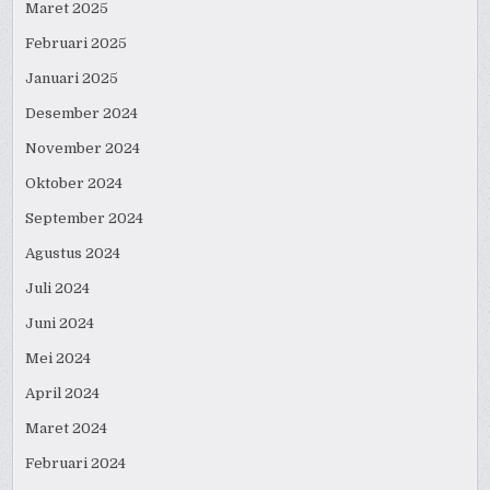
Maret 2025
Februari 2025
Januari 2025
Desember 2024
November 2024
Oktober 2024
September 2024
Agustus 2024
Juli 2024
Juni 2024
Mei 2024
April 2024
Maret 2024
Februari 2024