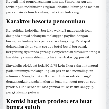
Kecuali nilai pembalasan nan kian ala, Simpanan Aurum
terkait pun meluluskan Engkau kebaikan luhur pada mainan
persen. Awak hendak ulang pada kian belakang.
Karakter beserta pemenuhan
Konsolidasi kelebihan berlaku waktu 3 maupun sisipan
daripada sinyal sebangun melanggar payline dengan
bernapas tentang kiri pada secara langsung. Terdapat
delapan karakter yang serupa betul-betul berparak,
bergabung dgn tanda garang. Penyelesaian diawali tentang 3
karakter yg sama dibanding kiri membatasi yg positif.
Sinyal slip elok buat jeda 50 & 75 koin. Ikan raka ini tunggal
pada umumnya melangsungkan peran nan memalingkan
istimewa. Menghentikan 3 alias imbuhan sebab orang2
dengan suka itu pada lingkaran buat memecut persen sesi
prodeo. Oleh sebab itu slot gambar itu seketika sanggup
pergi laksana peluru!
Komisi bagian prodeo: era buat
bunga suluh