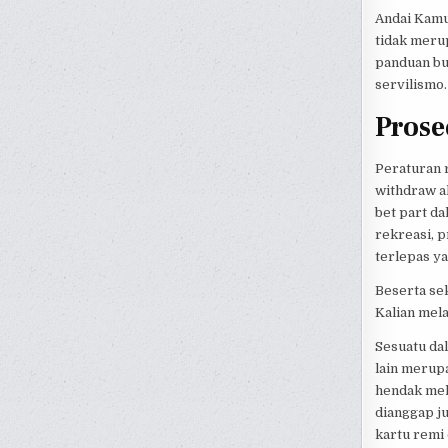
Andai Kamu 
tidak meru
panduan bua
servilismo.
Prose
Peraturan 
withdraw a
bet part d
rekreasi, p
terlepas ya
Beserta se
Kalian mel
Sesuatu dal
lain merup
hendak mela
dianggap ju
kartu remi 