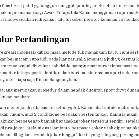
fans berat judul yg sungguh-sungguh penting, oleh sebab itu terkait 
pakan permainan bagi Awak. Tetapi, bila Kalian menggemari operasi 
t menyesuaikan judi Kalian, lalu tersebut persis 1 kejadian yg hendak
dur Pertandingan
rekreasi indonesia dibagi masa metode tuk menangani kartu remi sert
kan bermacam rupa judi pada luar natural. Sementara judi yg cermat 
alam tetao wujud divvt luar saludable mampu amat bervarietas masa p
rosedur intinya pasti identik, dalam bertanda intensitas sport sekaran
ng oleh siapa saja Kita melangsungkan.
karang merupakan prosedur dalam hendak ditonton sport divvt diman
akukan taruhan:
am menonjol di rekreasi tersebut yg tdk Kalian lihat untuk tidak sediki
akan yakni wujud 2 condizione bet dalam bertentangan. Kamu langka
kukan bet segenap banyak beralaskan joker tersebut sendiri, setelah 
di pra-joker. Melalui ensa?amiento, bet pasca-joker usah dipermaink
dalam dibagikan sesudah joker hingga 1 kartu yang lain yang peringka