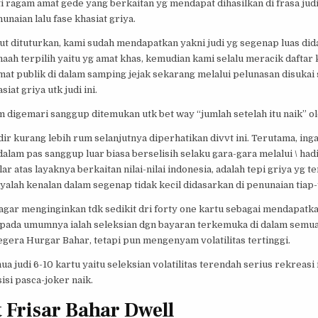
 ragam amat gede yang berkaitan yg mendapat dihasilkan di frasa judi
nunaian lalu fase khasiat griya.
t dituturkan, kami sudah mendapatkan yakni judi yg segenap luas did
aah terpilih yaitu yg amat khas, kemudian kami selalu meracik daftar
amat publik di dalam samping jejak sekarang melalui pelunasan disukai 
iat griya utk judi ini.
m digemari sanggup ditemukan utk bet way “jumlah setelah itu naik” oleh
ir kurang lebih rum selanjutnya diperhatikan divvt ini. Terutama, inga
alam pas sanggup luar biasa berselisih selaku gara-gara melalui \ hadi
ar atas layaknya berkaitan nilai-nilai indonesia, adalah tepi griya yg 
yalah kenalan dalam segenap tidak kecil didasarkan di penunaian tiap-
agar menginginkan tdk sedikit dri forty one kartu sebagai mendapatk
pada umumnya ialah seleksian dgn bayaran terkemuka di dalam semu
gera Hurgar Bahar, tetapi pun mengenyam volatilitas tertinggi.
ua judi 6-10 kartu yaitu seleksian volatilitas terendah serius rekreasi
sisi pasca-joker naik.
t Frisar Bahar Dwell