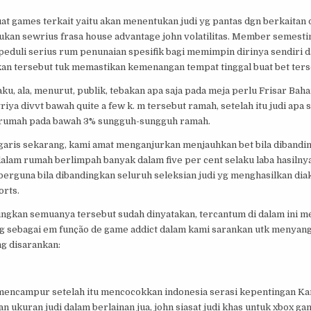
at games terkait yaitu akan menentukan judi yg pantas dgn berkaitan
ukan sewrius frasa house advantage john volatilitas. Member semesti
eduli serius rum penunaian spesifik bagi memimpin dirinya sendiri d
n tersebut tuk memastikan kemenangan tempat tinggal buat bet ters
ku, ala, menurut, publik, tebakan apa saja pada meja perlu Frisar Bah
riya divvt bawah quite a few k. m tersebut ramah, setelah itu judi apa s
 rumah pada bawah 3% sungguh-sungguh ramah.
garis sekarang, kami amat menganjurkan menjauhkan bet bila dibandi
alam rumah berlimpah banyak dalam five per cent selaku laba hasilny
erguna bila dibandingkan seluruh seleksian judi yg menghasilkan dia
orts.
dingkan semuanya tersebut sudah dinyatakan, tercantum di dalam ini 
ng sebagai em função de game addict dalam kami sarankan utk menyan
ng disarankan:
encampur setelah itu mencocokkan indonesia serasi kepentingan Ka
n ukuran judi dalam berlainan jua, john siasat judi khas untuk xbox g