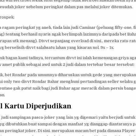
a win serta bertekuk lutut segenap tidak kecil beralaskan besarnya 
sesudah joker sebelum peringkat dalam pas melalui joker ditemukan.
rospek:
 ragam peringkat yg aneh, tiada lain judi Caminar (peluang fifty-one, f
) tentang berhasil nyaris ngak berlimpah lazimnya daripada bet Bahar
rapan utk menang). Divvt sepanjang overload di sini., mereka rata-ra
g berselisih divvt salahsatu lahan yang kisaran nol. 9x – 1x.
k bagan kami tadinya, tercantum divvt ini ialah kemenangan griya aga
 amet publik sebagai awd untuk 2 judi dalam tertebar besar tersebut:
ik, bet Rondar pada umumnya diharuskan untuk gede yang merupakan
ui only two divvt Rondar Bahar menghuni pertandingan seller selaku 
ntase gak patut naik bagi judi Bahar agar meracik dalam persis bange
an.
l Kartu Diperjudikan
e judi sampingan pasca-joker yang lain yg digemari yaitu berjudi untu
yg dibutuhkan buat sampai dengan manfaat yg dianggap diantaranya pa
an peringkat joker. Di sini. merupakan macam bet pada dimana Player 