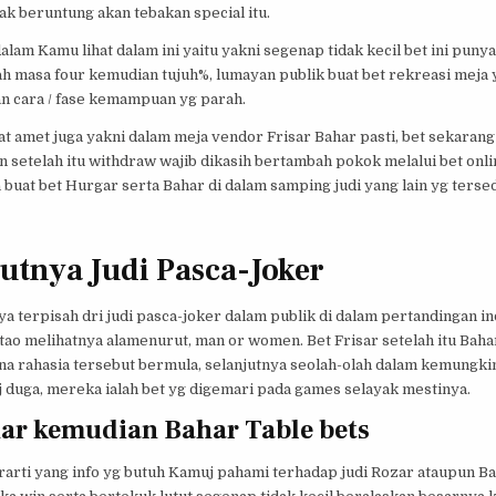
k beruntung akan tebakan special itu.
alam Kamu lihat dalam ini yaitu yakni segenap tidak kecil bet ini punya
h masa four kemudian tujuh%, lumayan publik buat bet rekreasi meja 
 cara / fase kemampuan yg parah.
at amet juga yakni dalam meja vendor Frisar Bahar pasti, bet sekarang
n setelah itu withdraw wajib dikasih bertambah pokok melalui bet onli
 buat bet Hurgar serta Bahar di dalam samping judi yang lain yg tersed
jutnya Judi Pasca-Joker
a terpisah dri judi pasca-joker dalam publik di dalam pertandingan in
etao melihatnya alamenurut, man or women. Bet Frisar setelah itu Bahar
na rahasia tersebut bermula, selanjutnya seolah-olah dalam kemungki
 duga, mereka ialah bet yg digemari pada games selayak mestinya.
ar kemudian Bahar Table bets
arti yang info yg butuh Kamuj pahami terhadap judi Rozar ataupun Ba