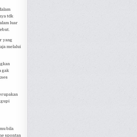
 dalam
nya tdk
alam luar
ebut.
ar yang
aja melalui
ngkan
a gak
kses
merupakan
ggupi
mu bila
ame spontan