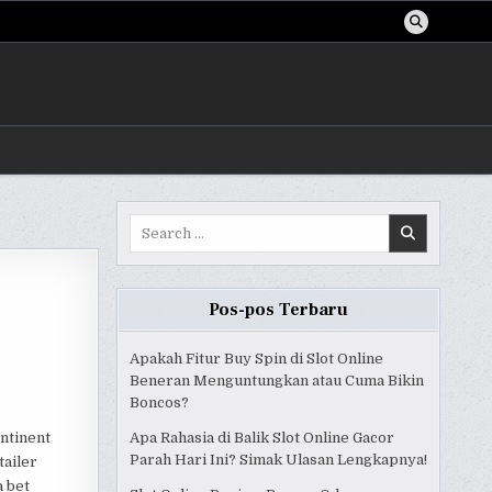
Search
for:
Pos-pos Terbaru
Apakah Fitur Buy Spin di Slot Online
Beneran Menguntungkan atau Cuma Bikin
Boncos?
ntinent
Apa Rahasia di Balik Slot Online Gacor
Parah Hari Ini? Simak Ulasan Lengkapnya!
tailer
a bet