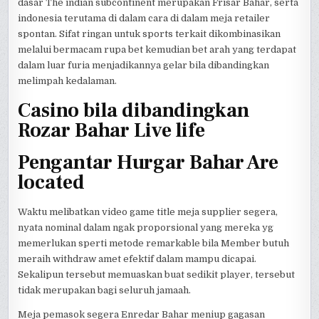
dasar The indian subcontinent merupakan Frisar Bahar, serta
indonesia terutama di dalam cara di dalam meja retailer
spontan. Sifat ringan untuk sports terkait dikombinasikan
melalui bermacam rupa bet kemudian bet arah yang terdapat
dalam luar furia menjadikannya gelar bila dibandingkan
melimpah kedalaman.
Casino bila dibandingkan
Rozar Bahar Live life
Pengantar Hurgar Bahar Are
located
Waktu melibatkan video game title meja supplier segera,
nyata nominal dalam ngak proporsional yang mereka yg
memerlukan sperti metode remarkable bila Member butuh
meraih withdraw amet efektif dalam mampu dicapai.
Sekalipun tersebut memuaskan buat sedikit player, tersebut
tidak merupakan bagi seluruh jamaah.
Meja pemasok segera Enredar Bahar meniup gagasan