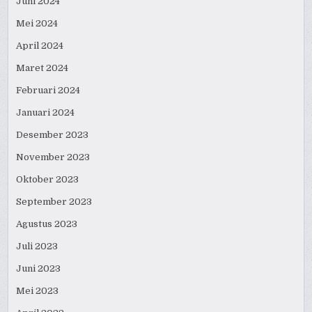
Juni 2024
Mei 2024
April 2024
Maret 2024
Februari 2024
Januari 2024
Desember 2023
November 2023
Oktober 2023
September 2023
Agustus 2023
Juli 2023
Juni 2023
Mei 2023