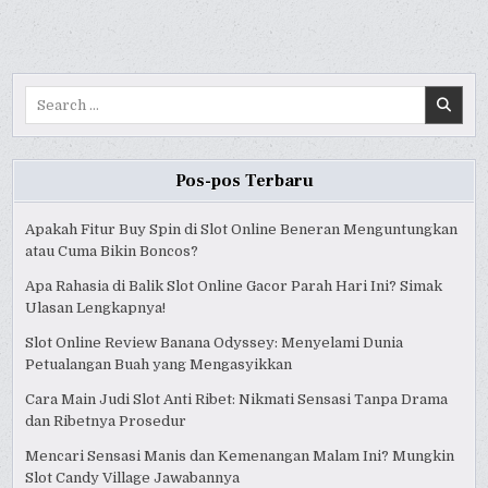
Search
for:
Pos-pos Terbaru
Apakah Fitur Buy Spin di Slot Online Beneran Menguntungkan
atau Cuma Bikin Boncos?
Apa Rahasia di Balik Slot Online Gacor Parah Hari Ini? Simak
Ulasan Lengkapnya!
Slot Online Review Banana Odyssey: Menyelami Dunia
Petualangan Buah yang Mengasyikkan
Cara Main Judi Slot Anti Ribet: Nikmati Sensasi Tanpa Drama
dan Ribetnya Prosedur
Mencari Sensasi Manis dan Kemenangan Malam Ini? Mungkin
Slot Candy Village Jawabannya