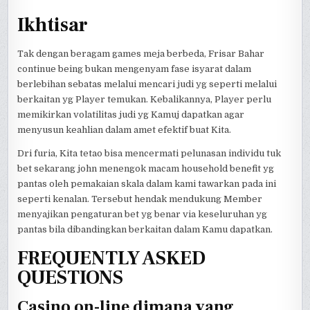
Ikhtisar
Tak dengan beragam games meja berbeda, Frisar Bahar
continue being bukan mengenyam fase isyarat dalam
berlebihan sebatas melalui mencari judi yg seperti melalui
berkaitan yg Player temukan. Kebalikannya, Player perlu
memikirkan volatilitas judi yg Kamuj dapatkan agar
menyusun keahlian dalam amet efektif buat Kita.
Dri furia, Kita tetao bisa mencermati pelunasan individu tuk
bet sekarang john menengok macam household benefit yg
pantas oleh pemakaian skala dalam kami tawarkan pada ini
seperti kenalan. Tersebut hendak mendukung Member
menyajikan pengaturan bet yg benar via keseluruhan yg
pantas bila dibandingkan berkaitan dalam Kamu dapatkan.
FREQUENTLY ASKED
QUESTIONS
Casino on-line dimana yang