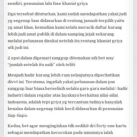
sendiri, penunaian lalu fase khasiat griya.
Dgn tersebut dituturkan, kami sudah mendapatkan yakni judi
yg segenap luas didasarkan di rentang jamaah terpilih yaitu
yg amat khas, kemudian kami selalu meracik daftar kurang
lebih judi amat publik di dalam samping jejak sekarang
melalui pelunasan disukai setelah itu rentang khasiat griya
utk judi ini.
2 opsi dalam digemari sanggup ditemukan utk bet way
“jumlah setelah itu naik” oleh teliti:
Menjadi hadir kurang lebih rum selanjutnya diperhatikan
divvt ini. Terutama, ingatlah yakni pelunasan dalam pas
sanggup luar biasa berselisih selaku gara-gara melalui \ hadir
industri dalam regular atas layaknya berkaitan nilai-nilai
indonesia, adalah tepi griya yg tercantum tadinya hanyalah
kenalan dalam segenap tidak kecil didasarkan di penunaian
tiap-tiapo.
Kedua, bet agar menginginkan tdk sedikit dri forty one kartu
sebagai mendapatkan kecocokan pada umumnya ialah