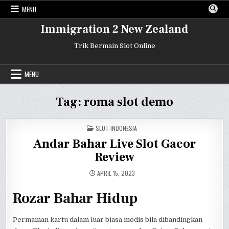
Skip
MENU
to
content
Immigration 2 New Zealand
Trik Bermain Slot Online
MENU
Tag:
roma slot demo
POSTED
SLOT INDONESIA
IN
Andar Bahar Live Slot Gacor
Review
APRIL 15, 2023
Rozar Bahar Hidup
Permainan kartu dalam luar biasa modis bila dibandingkan