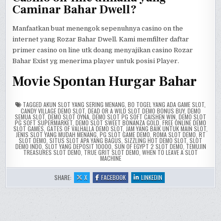
Caminar Bahar Dwell?
Manfaatkan buat menengok sepenuhnya casino on the
internet yang Rozar Bahar Dwell. Kami memfilter daftar
primer casino on line utk doang menyajikan casino Rozar
Bahar Exist yg menerima player untuk posisi Player.
Movie Spontan Hurgar Bahar
TAGGED
AKUN SLOT YANG SERING MENANG
,
BO TOGEL YANG ADA GAME SLOT
,
CANDY VILLAGE DEMO SLOT
,
DEAD OR A WILD SLOT DEMO BONUS BUY
,
DEMO
SEMUA SLOT
,
DEMO SLOT OYNA
,
DEMO SLOT PG SOFT CAISHEN WIN
,
DEMO SLOT
PG SOFT SUPERMARKET
,
DEMO SLOT SWEET BONANZA GOLD
,
FREE ONLINE DEMO
SLOT GAMES
,
GATES OF VALHALLA DEMO SLOT
,
JAM YANG BAIK UNTUK MAIN SLOT
,
JENIS SLOT YANG MUDAH MENANG
,
PG SLOT GAME DEMO
,
ROMA SLOT DEMO
,
RT
SLOT DEMO
,
SITUS SLOT APA YANG BAGUS
,
SIZZLING HOT DEMO SLOT
,
SLOT
DEMO INDO
,
SLOT YANG DEPOSIT 10000
,
SUN OF EGYPT 2 SLOT DEMO
,
TEMUJIN
TREASURES SLOT DEMO
,
TRUE GRIT SLOT DEMO
,
WHEN TO LEAVE A SLOT
MACHINE
:
:
:
SHARE:
X
FACEBOOK
LINKEDIN
ANDAR
ANDAR
ANDAR
BAHAR
BAHAR
BAHAR
LIVE
LIVE
LIVE
SLOT
SLOT
SLOT
GACOR
GACOR
GACOR
REVIEW
REVIEW
REVIEW