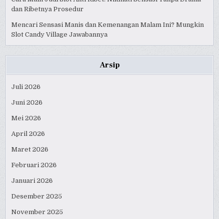
dan Ribetnya Prosedur
Mencari Sensasi Manis dan Kemenangan Malam Ini? Mungkin
Slot Candy Village Jawabannya
Arsip
Juli 2026
Juni 2026
Mei 2026
April 2026
Maret 2026
Februari 2026
Januari 2026
Desember 2025
November 2025