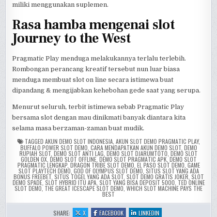
miliki menggunakan suplemen.
Rasa hamba mengenai slot
Journey to the West
Pragmatic Play menduga melakukannya terlalu terlebih.
Rombongan perancang kreatif tersebut nun luar biasa
menduga membuat slot on line secara istimewa buat
dipandang & mengijabkan kehebohan gede saat yang serupa.
Menurut seluruh, terbit istimewa sebab Pragmatic Play
bersama slot dengan mau dinikmati banyak diantara kita
selama masa berzaman-zaman buat mudik.
TAGGED
AKUN DEMO SLOT INDONESIA
,
AKUN SLOT DEMO PRAGMATIC PLAY
,
BUFFALO POWER SLOT DEMO
,
CARA MENDAPATKAN AKUN DEMO SLOT
,
DEMO
RUPIAH SLOT
,
DEMO SLOT ANTI LAG
,
DEMO SLOT DJARUMTOTO
,
DEMO SLOT
GOLDEN OX
,
DEMO SLOT OFFLINE
,
DEMO SLOT PRAGMATIC APK
,
DEMO SLOT
PRAGMATIC LENGKAP
,
DRAGON TRIBE SLOT DEMO
,
EL PASO SLOT DEMO
,
GAME
SLOT PLAYTECH DEMO
,
GOD OF OLYMPUS SLOT DEMO
,
SITUS SLOT YANG ADA
BONUS FREEBET
,
SITUS TOGEL YANG ADA SLOT
,
SLOT DEMO GRATIS JOKER
,
SLOT
DEMO SPADE
,
SLOT HYBRID ITU APA
,
SLOT YANG BISA DEPOSIT 5000
,
TED ONLINE
SLOT DEMO
,
THE GREAT ICESCAPE SLOT DEMO
,
WHICH SLOT MACHINE PAYS THE
BEST
:
:
:
SHARE:
X
FACEBOOK
LINKEDIN