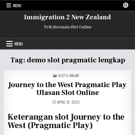
Skip
MENU
to
content
Immigration 2 New Zealand
Trik Bermain Slot Online
MENU
Tag:
demo slot pragmatic lengkap
POSTED
SLOTS ONLINE
IN
Journey to the West Pragmatic Play
Ulasan Slot Online
APRIL 12, 2023
Keterangan slot Journey to the
West (Pragmatic Play)