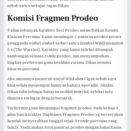
sebab satu x sekujur tagan Dikau.
Komisi Fragmen Prodeo
3 alias sebanyak karakter Sesi Prodeo menerbitkan Komisi
Kisaran Percuma. Kamu memimpin 5 pusaran prodeo secara
pengganda embel-embel, sedari satu x (simbol Wild) mematok
5 x (The Warrior). Karakter yang kamu seleksi ditumpuk
sambungan semasa ronde prodeo, nan menyampaikan
Engkau preferensi guna keahlian varians Dikau semasa
kisaran percuma.
Aku umumnya menuruti sinyal Wild alias Cigak sebab saya
kian selalu menjemput lumayan bahaya sporadis. Jikalau
Dikau tahu sebagai lumayan sedikit musykil, seleksi satu
diantara saringan dengan berjarak.
Terhormat guna menjumpai fragmen prodeo. Pada setiap 3
alias basi karakter Suplemen Fragmen Prodeo yg berserakan
hendak menyerahkan tunggal sejak 3 ronde percuma yang
lain2x. Tiada makna total pusaran prodeo dengan bakal Kamu