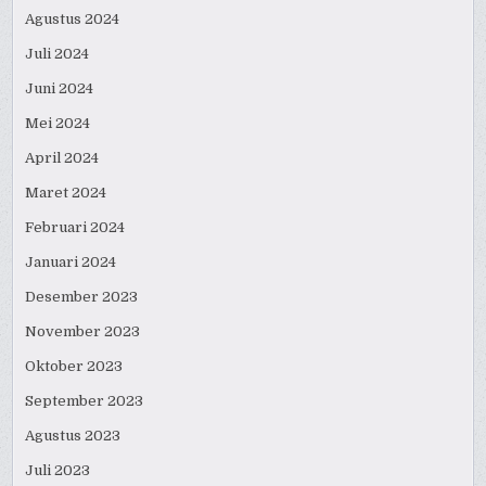
Agustus 2024
Juli 2024
Juni 2024
Mei 2024
April 2024
Maret 2024
Februari 2024
Januari 2024
Desember 2023
November 2023
Oktober 2023
September 2023
Agustus 2023
Juli 2023