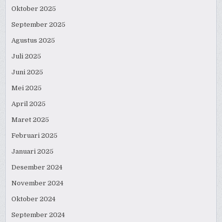
Oktober 2025
September 2025
Agustus 2025
Juli 2025
Juni 2025
Mei 2025
April 2025
Maret 2025
Februari 2025
Januari 2025
Desember 2024
November 2024
Oktober 2024
September 2024