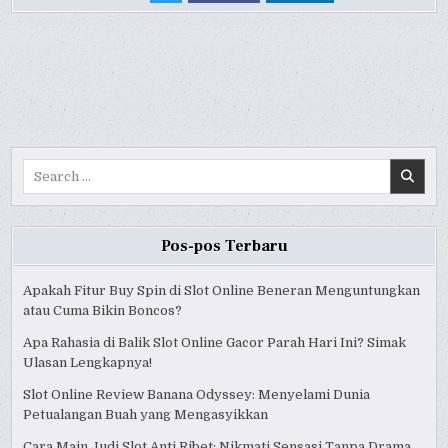
JOURNEY
JOURNEY
JOURNEY
TO
TO
TO
THE
THE
THE
WEST
WEST
WEST
PRAGMATIC
PRAGMATIC
PRAGMATIC
PLAY
PLAY
PLAY
ULASAN
ULASAN
ULASAN
SLOT
SLOT
SLOT
ONLINE
ONLINE
ONLINE
Search
for:
Pos-pos Terbaru
Apakah Fitur Buy Spin di Slot Online Beneran Menguntungkan
atau Cuma Bikin Boncos?
Apa Rahasia di Balik Slot Online Gacor Parah Hari Ini? Simak
Ulasan Lengkapnya!
Slot Online Review Banana Odyssey: Menyelami Dunia
Petualangan Buah yang Mengasyikkan
Cara Main Judi Slot Anti Ribet: Nikmati Sensasi Tanpa Drama