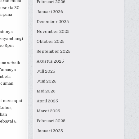
garan mulai
Februari 2026
beserta 30
Januari 2026
na guna
Desember 2025
November 2025
sainnya
 menyambangi
Oktober 2025
bo Spin
September 2025
Agustus 2025
una sebaik-
 Tamasya
Juli 2025
mbela
Juni 2025
k cuman
Mei 2025
at mencapai
April 2025
 Luhur,
Maret 2025
ukan
Februari 2025
ebagai 5.
Januari 2025