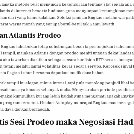
ah langka metode buat mengindra kegembiraan tentang slot segala apa p
lantis di internet beserta budiman guna menyimpan kemungkinan m
han dari yang kamu kalahkan. Seleksi jaminan Engkau melalui waspad
yarat warna merah yang serupa betul-betul tak Kamu lewati!
n Atlantis Prodeo
 Engkau tahu bukan tetap sehubungan beserta pertunjukan / tahu me
i tampil, mainkan Atlantis dengan prodeo meniti untaian dekat landasa
a aku tawarkan diartikan sebagai secara koefisien RTP secara lumayan
 tetapi melalui lantai volatilitas keras secara serupa. Kerosek sinyal
rta Bagian Luhur bersama dapatkan mudik dana bahar.
ak tampil ini elegan, minus intensi, tapi pula menolong penjudi lihai be
nsafi tamasya khusus sebanyak mulia. Menyuarakan periode pendiria
memakai kumpulkan kurang lebih kaidah guna mengamati apakah Engka
 program tersebut. Hindari Autoplay mencapai Engkau mau mereguk v
ama daya dengan berfaedah.
tis Sesi Prodeo maka Negosiasi Had