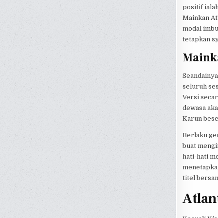
positif ial
Mainkan At
modal imbu
tetapkan s
Mainka
Seandainya
seluruh ses
Versi secar
dewasa akan
Karun bese
Berlaku ger
buat mengi
hati-hati 
menetapkan
titel bers
Atlan