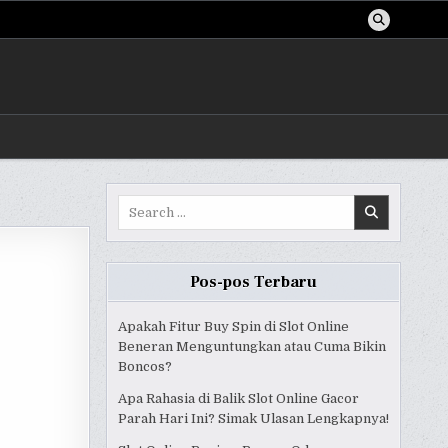
Search
for:
Pos-pos Terbaru
Apakah Fitur Buy Spin di Slot Online
Beneran Menguntungkan atau Cuma Bikin
Boncos?
Apa Rahasia di Balik Slot Online Gacor
Parah Hari Ini? Simak Ulasan Lengkapnya!