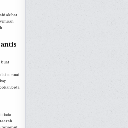
ahi akibat
nyimpan
ah
antis
 buat
ai, sesuai
akap
pokan beta
 tiada
l Merah
 tersebut,