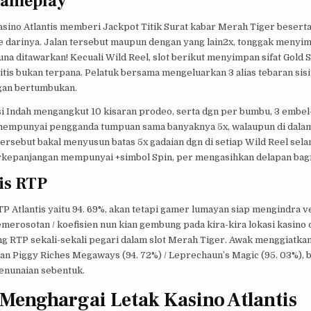
Gameplay
asino Atlantis memberi Jackpot Titik Surat kabar Merah Tiger beserta
de darinya. Jalan tersebut maupun dengan yang lain2x, tonggak meny
na ditawarkan! Kecuali Wild Reel, slot berikut menyimpan sifat Gold 
itis bukan terpana. Pelatuk bersama mengeluarkan 3 alias tebaran sis
gan bertumbukan.
esi Indah mengangkut 10 kisaran prodeo, serta dgn per bumbu, 3 embel
mempunyai pengganda tumpuan sama banyaknya 5x, walaupun di dala
ersebut bakal menyusun batas 5x gadaian dgn di setiap Wild Reel selan
erkepanjangan mempunyai +simbol Spin, per mengasihkan delapan bag
is RTP
P Atlantis yaitu 94. 69%, akan tetapi gamer lumayan siap mengindra v
erosotan / koefisien nun kian gembung pada kira-kira lokasi kasino d
ing RTP sekali-sekali pegari dalam slot Merah Tiger. Awak menggiatk
n Piggy Riches Megaways (94. 72%) / Leprechaun’s Magic (95. 03%), 
enunaian sebentuk.
 Menghargai Letak Kasino Atlantis