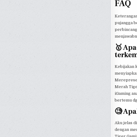
FAQ
Keterangan 
pujangga b
perbincanga
menjawabny
🥇 Apa
terke
Kebijakan k
menyiapkan
Merepresen
Merah Tiger
iGaming an
bertemu dg
🧐 Apa
Aku jelas d
dengan men
Tiger Gamin