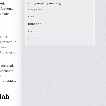
slot gampang menang
ula.
emboyong
situs slot
a maka
slot
Bmw777
slot
mbina
slot88
n tersebut.
 kian
 Kotak Arta
serta jalan
n beserta
u
olatilitas
iah