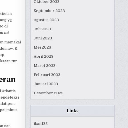
Oktober 2023
September 2023
sienan
dang yg
Agustus 2023
no di
Juli 2023
urna!
Juni 2023
han memakai
Mei 2023
lderney, &
gup
April 2023
iksaan tur
Maret 2023
Februari 2023
neran
Januari 2023
 Atlantis
Desember 2022
Mendeteksi
ndatipun
mpai minus
Links
ikan138
an nan