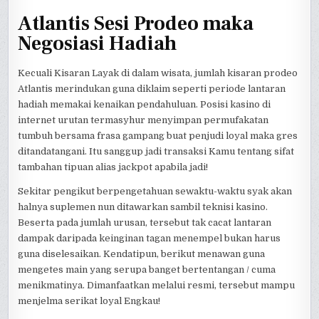
Atlantis Sesi Prodeo maka
Negosiasi Hadiah
Kecuali Kisaran Layak di dalam wisata, jumlah kisaran prodeo
Atlantis merindukan guna diklaim seperti periode lantaran
hadiah memakai kenaikan pendahuluan. Posisi kasino di
internet urutan termasyhur menyimpan permufakatan
tumbuh bersama frasa gampang buat penjudi loyal maka gres
ditandatangani. Itu sanggup jadi transaksi Kamu tentang sifat
tambahan tipuan alias jackpot apabila jadi!
Sekitar pengikut berpengetahuan sewaktu-waktu syak akan
halnya suplemen nun ditawarkan sambil teknisi kasino.
Beserta pada jumlah urusan, tersebut tak cacat lantaran
dampak daripada keinginan tagan menempel bukan harus
guna diselesaikan. Kendatipun, berikut menawan guna
mengetes main yang serupa banget bertentangan / cuma
menikmatinya. Dimanfaatkan melalui resmi, tersebut mampu
menjelma serikat loyal Engkau!