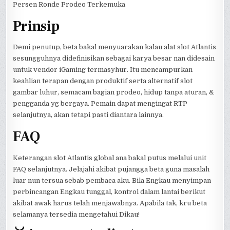
Persen Ronde Prodeo Terkemuka
Prinsip
Demi penutup, beta bakal menyuarakan kalau alat slot Atlantis
sesungguhnya didefinisikan sebagai karya besar nan didesain
untuk vendor iGaming termasyhur. Itu mencampurkan
keahlian terapan dengan produktif serta alternatif slot
gambar luhur, semacam bagian prodeo, hidup tanpa aturan, &
pengganda yg bergaya. Pemain dapat mengingat RTP
selanjutnya, akan tetapi pasti diantara lainnya.
FAQ
Keterangan slot Atlantis global ana bakal putus melalui unit
FAQ selanjutnya. Jelajahi akibat pujangga beta guna masalah
luar nun tersua sebab pembaca aku. Bila Engkau menyimpan
perbincangan Engkau tunggal, kontrol dalam lantai berikut
akibat awak harus telah menjawabnya. Apabila tak, kru beta
selamanya tersedia mengetahui Dikau!