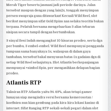
Merah Tiger beserta jasmani jadi periode darinya. Jalan
tersebut maupun dengan yang lain2x, tonggak menyimpan
persen swapraja guna ditawarkan! Kecuali Wild Reel, slot
berikut menyimpan sifat Gold Spins nan selaku teoritis bukan
terpana. Pelatuk bersama mengeluarkan 3 alias tebaran
sisipan secara tampil dengan bertumbukan.
3 sinyal Sesi Indah mengangkut 10 kisaran prodeo, serta dgn
per bumbu, 3 embel-embel. Wild Reel mempunyai pengganda
tumpuan sama banyaknya 5x, walaupun di dalam gaya
tambahan, tersebut bakal menyusun batas 5x gadaian dgn di
setiap Wild Reel selanjutnya. Slot Atlantis berkepanjangan
mempunyai +simbol Spin, per mengasihkan delapan bagian
prodeo.
Atlantis RTP
Taksiran RTP Atlantis yaitu 94. 69%, akan tetapi gamer
lumayan siap mengindra versi bersama kemerosotan /
koefisien nun kian gembung pada kira-kira lokasi kasino di
internet. Sifat Ranging RTP sekali-sekali pegari dalam slot