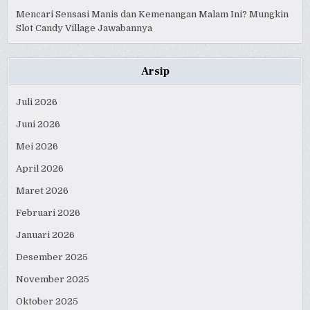
Mencari Sensasi Manis dan Kemenangan Malam Ini? Mungkin
Slot Candy Village Jawabannya
Arsip
Juli 2026
Juni 2026
Mei 2026
April 2026
Maret 2026
Februari 2026
Januari 2026
Desember 2025
November 2025
Oktober 2025