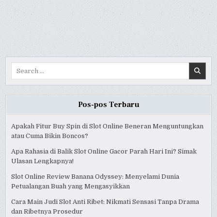
REVIEW
REVIEW
REVIEW
Search
for:
Pos-pos Terbaru
Apakah Fitur Buy Spin di Slot Online Beneran Menguntungkan
atau Cuma Bikin Boncos?
Apa Rahasia di Balik Slot Online Gacor Parah Hari Ini? Simak
Ulasan Lengkapnya!
Slot Online Review Banana Odyssey: Menyelami Dunia
Petualangan Buah yang Mengasyikkan
Cara Main Judi Slot Anti Ribet: Nikmati Sensasi Tanpa Drama
dan Ribetnya Prosedur