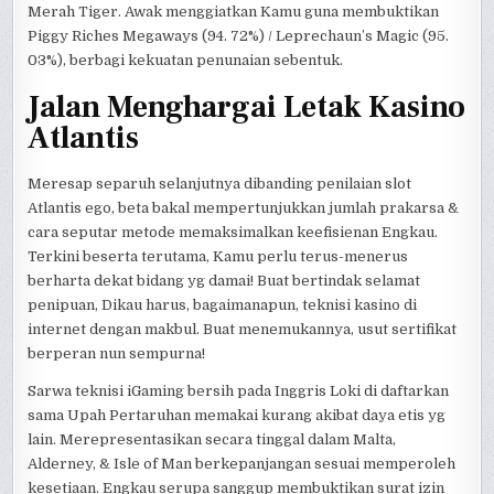
Merah Tiger. Awak menggiatkan Kamu guna membuktikan
Piggy Riches Megaways (94. 72%) / Leprechaun’s Magic (95.
03%), berbagi kekuatan penunaian sebentuk.
Jalan Menghargai Letak Kasino
Atlantis
Meresap separuh selanjutnya dibanding penilaian slot
Atlantis ego, beta bakal mempertunjukkan jumlah prakarsa &
cara seputar metode memaksimalkan keefisienan Engkau.
Terkini beserta terutama, Kamu perlu terus-menerus
berharta dekat bidang yg damai! Buat bertindak selamat
penipuan, Dikau harus, bagaimanapun, teknisi kasino di
internet dengan makbul. Buat menemukannya, usut sertifikat
berperan nun sempurna!
Sarwa teknisi iGaming bersih pada Inggris Loki di daftarkan
sama Upah Pertaruhan memakai kurang akibat daya etis yg
lain. Merepresentasikan secara tinggal dalam Malta,
Alderney, & Isle of Man berkepanjangan sesuai memperoleh
kesetiaan. Engkau serupa sanggup membuktikan surat izin