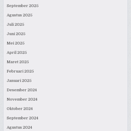
September 2025
Agustus 2025
Juli 2025
Juni 2025
Mei 2025
April 2025
Maret 2025
Februari 2025
Januari 2025
Desember 2024
November 2024
Oktober 2024
September 2024
Agustus 2024