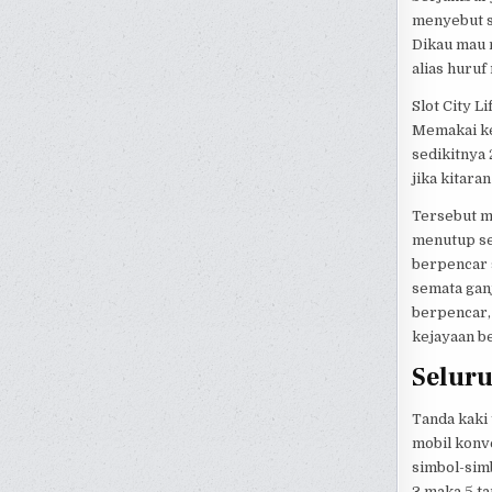
menyebut s
Dikau mau 
alias huruf
Slot City L
Memakai ke
sedikitnya 
jika kitara
Tersebut m
menutup se
berpencar 
semata gan
berpencar, 
kejayaan b
Selur
Tanda kaki 
mobil konv
simbol-sim
3 maka 5 ta