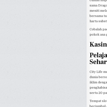
cuman muju
sama Drago
meniti mel
bersama ta
harta subst
Cobalah pa
pokok ana 
Kasin
Pelaj
Sehar
City Life 
dunia bers
iklim deng
penghabisa
serta 20 pa
Tempat slot
berjumbul-