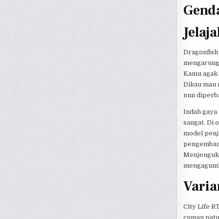
Genda
Jelaj
Dragonfish
mengarungi
Kamu agak-
Dikau mau 
nun diperba
Indah gaya
sangat. Di 
model penj
pengembang
Menjenguk 
mengagumk
Varia
City Life R
cuman patut