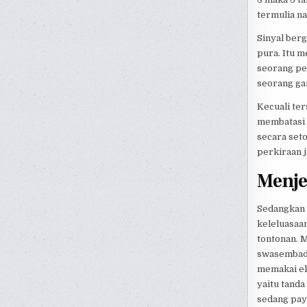
termulia n
Sinyal berg
pura. Itu 
seorang pe
seorang gan
Kecuali te
membatasi 
secara set
perkiraan j
Menje
Sedangkan 
keleluasaa
tontonan. 
swasembada 
memakai ek
yaitu tand
sedang payl