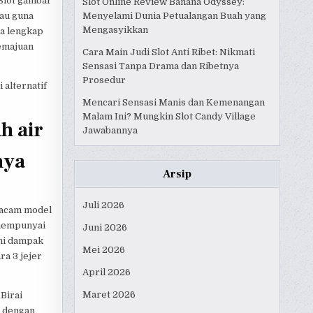
 Slot gambar
Slot Online Review Banana Odyssey:
kau guna
Menyelami Dunia Petualangan Buah yang
Mengasyikkan
ma lengkap
emajuan
Cara Main Judi Slot Anti Ribet: Nikmati
Sensasi Tanpa Drama dan Ribetnya
Prosedur
alternatif
Mencari Sensasi Manis dan Kemenangan
Malam Ini? Mungkin Slot Candy Village
h air
Jawabannya
nya
Arsip
Juli 2026
macam model
 mempunyai
Juni 2026
mi dampak
Mei 2026
a 3 jejer
April 2026
Maret 2026
Birai
g dengan