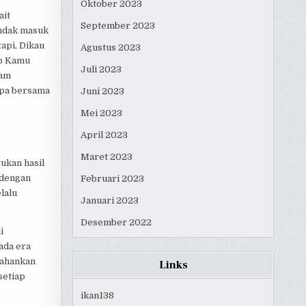
Oktober 2023
ait
September 2023
ndak masuk
api, Dikau
Agustus 2023
up Kamu
Juli 2023
lam
upa bersama
Juni 2023
Mei 2023
April 2023
Maret 2023
tukan hasil
 dengan
Februari 2023
lalu
Januari 2023
Desember 2022
i
ada era
tahankan
Links
setiap
ikan138