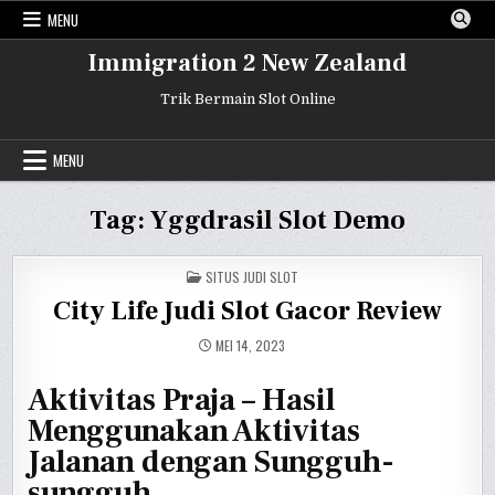
Skip
MENU
to
content
Immigration 2 New Zealand
Trik Bermain Slot Online
MENU
Tag:
Yggdrasil Slot Demo
POSTED
SITUS JUDI SLOT
IN
City Life Judi Slot Gacor Review
MEI 14, 2023
Aktivitas Praja – Hasil
Menggunakan Aktivitas
Jalanan dengan Sungguh-
sungguh