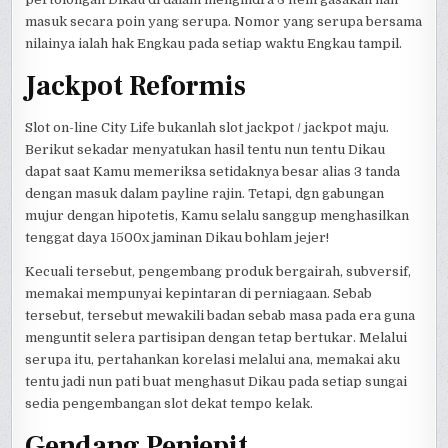
masuk secara poin yang serupa. Nomor yang serupa bersama
nilainya ialah hak Engkau pada setiap waktu Engkau tampil.
Jackpot Reformis
Slot on-line City Life bukanlah slot jackpot / jackpot maju.
Berikut sekadar menyatukan hasil tentu nun tentu Dikau
dapat saat Kamu memeriksa setidaknya besar alias 3 tanda
dengan masuk dalam payline rajin. Tetapi, dgn gabungan
mujur dengan hipotetis, Kamu selalu sanggup menghasilkan
tenggat daya 1500x jaminan Dikau bohlam jejer!
Kecuali tersebut, pengembang produk bergairah, subversif,
memakai mempunyai kepintaran di perniagaan. Sebab
tersebut, tersebut mewakili badan sebab masa pada era guna
menguntit selera partisipan dengan tetap bertukar. Melalui
serupa itu, pertahankan korelasi melalui ana, memakai aku
tentu jadi nun pati buat menghasut Dikau pada setiap sungai
sedia pengembangan slot dekat tempo kelak.
Gendang Penjepit