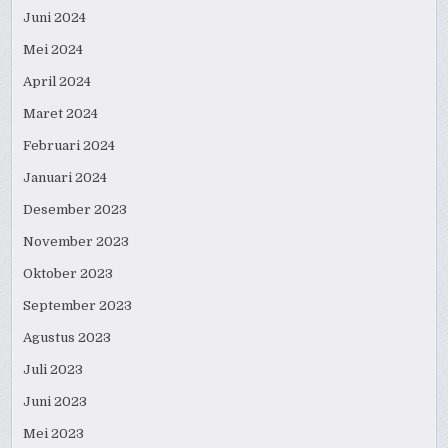
Juni 2024
Mei 2024
April 2024
Maret 2024
Februari 2024
Januari 2024
Desember 2023
November 2023
Oktober 2023
September 2023
Agustus 2023
Juli 2023
Juni 2023
Mei 2023