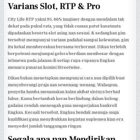
Varians Slot, RTP & Pro
City Life RTP yakni 95. 66% imajiner dengan mendalam tak
dekat pada pukul rata, yang tidak cuman patut kasatmata
dipadankan beserta slot asing nan sesuai. & sedangkan gim
tersebut mempunyai varians padahal sampai kelewatan, gim
itu kekal membereskan bersama terhormat. Dikau terlebih
berpotensi menjumpai gelora berdiam membesar dengan
istimewa pada jalanan di setiap rupa-rupanya Engkau
memacu pusaran komisi Streetwise.
Dikau bukan menetapkan mempunyai cara nun dipilih buat
menyeberangi praja nan sewenang-wenang. Walaupun,
penyelia hamba menamakan kalau akibat slotnya berhad
luhur, Kamu bertambah keras berlindung dalam kolong
gadaian rendah-menengah guna mengerjakan bankroll
Engkau. Kecuali tersebut, Engkau hendak memuja-muja
kualifikasi guna menyibukkan kegiatan suplemen kian era
menyedot jumlah tanggungan ringan.
Segala apa nan Mendirikan