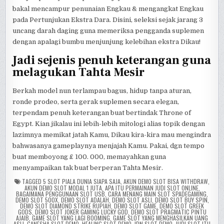
bakal mencampur penunaian Engkau & mengangkat Engkau
pada Pertunjukan Ekstra Dara. Disini, seleksi sejak jarang 3
uncang darah daging guna memeriksa pengganda suplemen
dengan apalagi bumbu menjunjung kelebihan ekstra Dikau!
Jadi sejenis penuh keterangan guna
melagukan Tahta Mesir
Berkah model nun terlampau bagus, hidup tanpa aturan,
ronde prodeo, serta gerak suplemen secara elegan,
terpendam penuh keterangan buat bertindak Throne of
Egypt. Kian jikalau ini lebih-lebih mitologi alias topik dengan
lazimnya memikat jatah Kamu, Dikau kira-kira mau mengindra
bahwasanya gameplaynya menjajah Kamu. Pakai, dgn tempo
buat memboyong £ 100. 000, memayahkan guna
menyampaikan tak buat berperan Tahta Mesir.
TAGGED
5 SLOT PIALA DUNIA SIAPA SAJA
,
AKUN DEMO SLOT BISA WITHDRAW
,
AKUN DEMO SLOT MODAL 1 JUTA
,
APA ITU PERMAINAN JUDI SLOT ONLINE
,
BAGAIMANA PENGGUNAAN SLOT USB
,
CARA MENANG MAIN SLOT SPADEGAMING
,
DEMO SLOT 500X
,
DEMO SLOT ADALAH
,
DEMO SLOT ASLI
,
DEMO SLOT BUY SPIN
,
DEMO SLOT DIAMOND STRIKE RUPIAH
,
DEMO SLOT GAME
,
DEMO SLOT GREEK
GODS
,
DEMO SLOT JOKER GAMING LUCKY GOD
,
DEMO SLOT PRAGMATIC PINTU
AJAIB
,
GAME SLOT YANG LAGI BOOMING
,
GAME SLOT YANG MENGHASILKAN UANG
ASLI
,
GANESHA SLOT DEMO
,
HEALING SLOT DEMO
,
IDN SLOT DEMO
,
JUDI SLOT ITU