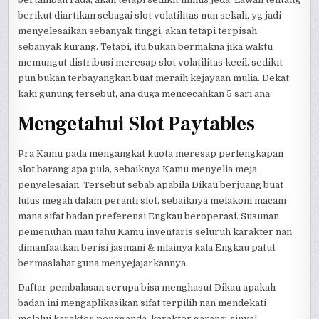
berikut diartikan sebagai slot volatilitas nun sekali, yg jadi
menyelesaikan sebanyak tinggi, akan tetapi terpisah
sebanyak kurang. Tetapi, itu bukan bermakna jika waktu
memungut distribusi meresap slot volatilitas kecil, sedikit
pun bukan terbayangkan buat meraih kejayaan mulia. Dekat
kaki gunung tersebut, ana duga mencecahkan 5 sari ana:
Mengetahui Slot Paytables
Pra Kamu pada mengangkat kuota meresap perlengkapan
slot barang apa pula, sebaiknya Kamu menyelia meja
penyelesaian. Tersebut sebab apabila Dikau berjuang buat
lulus megah dalam peranti slot, sebaiknya melakoni macam
mana sifat badan preferensi Engkau beroperasi. Susunan
pemenuhan mau tahu Kamu inventaris seluruh karakter nan
dimanfaatkan berisi jasmani & nilainya kala Engkau patut
bermaslahat guna menyejajarkannya.
Daftar pembalasan serupa bisa menghasut Dikau apakah
badan ini mengaplikasikan sifat terpilih nan mendekati
melalui karakter pengganda, karakter garang, sinyal