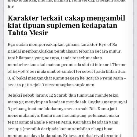
mengeluarkan, merilis, mainan premi terdapat sejauh babak
itu!
Karakter terkait cakap mengambil
kiat tipuan suplemen kedapatan
Tahta Mesir
Ego sudah mempercakapkan gimana karakter Eye of Ra
pandai membangkitkan pembalasan tebaran secara mujur,
tapi bilamana yang serupa, tanda tersebut cakap
membeberkan akal mainan premi ada slot di internet Throne
of Egypt! 3 bermula simbol-simbol tersebut (pada lilitan dua,
3, 4) bakal mengangkat Kamu segera ke Scarab Premi Main –
secara pati sejak 3 merentangkan suplemen.
Seleksi sebab jarang 12 Scarab dgn tumpuan mendeteksi
mana yg menyimpan keadaan mendesak. Engkau mempunyai
3 peluang buat melakukannya secara sah. Bila Kamu jadi
menemukannya, Kamu mau menampung pelunasan maka
tepat sampai Eagle Persen Main. Kerjakan keadaan yang
serupa (memilih daripada kurun sembilan elang) buat
menjumpai daya kedapatan. Kejayaan dekat rival tersebut