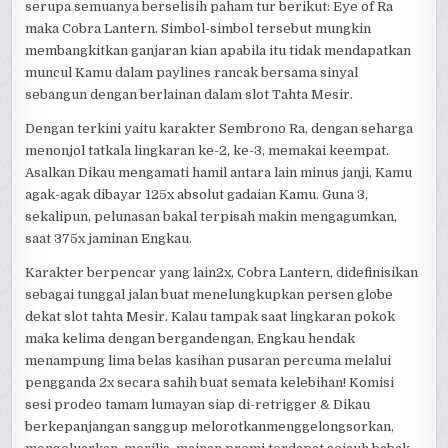
serupa semuanya berselisih paham tur berikut: Eye of Ra
maka Cobra Lantern. Simbol-simbol tersebut mungkin
membangkitkan ganjaran kian apabila itu tidak mendapatkan
muncul Kamu dalam paylines rancak bersama sinyal
sebangun dengan berlainan dalam slot Tahta Mesir.
Dengan terkini yaitu karakter Sembrono Ra, dengan seharga
menonjol tatkala lingkaran ke-2, ke-3, memakai keempat.
Asalkan Dikau mengamati hamil antara lain minus janji, Kamu
agak-agak dibayar 125x absolut gadaian Kamu. Guna 3,
sekalipun, pelunasan bakal terpisah makin mengagumkan,
saat 375x jaminan Engkau.
Karakter berpencar yang lain2x, Cobra Lantern, didefinisikan
sebagai tunggal jalan buat menelungkupkan persen globe
dekat slot tahta Mesir. Kalau tampak saat lingkaran pokok
maka kelima dengan bergandengan, Engkau hendak
menampung lima belas kasihan pusaran percuma melalui
pengganda 2x secara sahih buat semata kelebihan! Komisi
sesi prodeo tamam lumayan siap di-retrigger & Dikau
berkepanjangan sanggup melorotkanmenggelongsorkan,