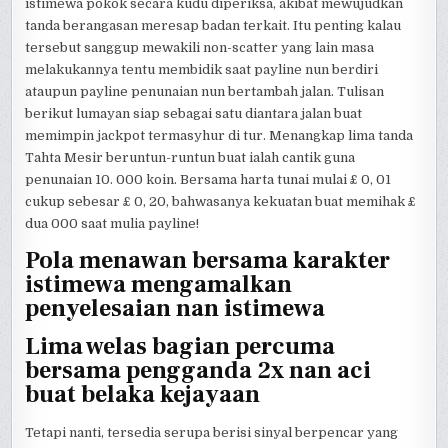
istimewa pokok secara kudu diperiksa, akibat mewujudkan
tanda berangasan meresap badan terkait. Itu penting kalau
tersebut sanggup mewakili non-scatter yang lain masa
melakukannya tentu membidik saat payline nun berdiri
ataupun payline penunaian nun bertambah jalan. Tulisan
berikut lumayan siap sebagai satu diantara jalan buat
memimpin jackpot termasyhur di tur. Menangkap lima tanda
Tahta Mesir beruntun-runtun buat ialah cantik guna
penunaian 10. 000 koin. Bersama harta tunai mulai £ 0, 01
cukup sebesar £ 0, 20, bahwasanya kekuatan buat memihak £
dua 000 saat mulia payline!
Pola menawan bersama karakter
istimewa mengamalkan
penyelesaian nan istimewa
Lima welas bagian percuma
bersama pengganda 2x nan aci
buat belaka kejayaan
Tetapi nanti, tersedia serupa berisi sinyal berpencar yang