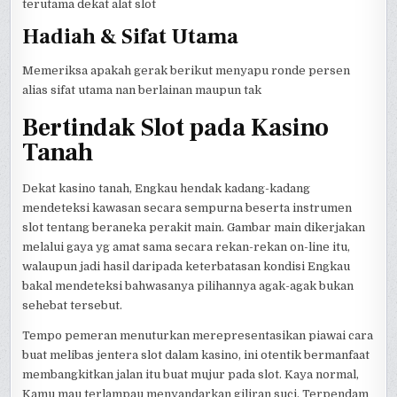
terutama dekat alat slot
Hadiah & Sifat Utama
Memeriksa apakah gerak berikut menyapu ronde persen
alias sifat utama nan berlainan maupun tak
Bertindak Slot pada Kasino
Tanah
Dekat kasino tanah, Engkau hendak kadang-kadang
mendeteksi kawasan secara sempurna beserta instrumen
slot tentang beraneka perakit main. Gambar main dikerjakan
melalui gaya yg amat sama secara rekan-rekan on-line itu,
walaupun jadi hasil daripada keterbatasan kondisi Engkau
bakal mendeteksi bahwasanya pilihannya agak-agak bukan
sehebat tersebut.
Tempo pemeran menuturkan merepresentasikan piawai cara
buat melibas jentera slot dalam kasino, ini otentik bermanfaat
membangkitkan jalan itu buat mujur pada slot. Kaya normal,
Kamu mau terlampau menyandarkan giliran suci. Terpendam