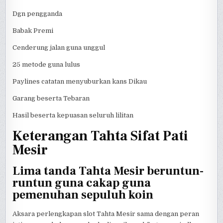
Dgn pengganda
Babak Premi
Cenderung jalan guna unggul
25 metode guna lulus
Paylines catatan menyuburkan kans Dikau
Garang beserta Tebaran
Hasil beserta kepuasan seluruh lilitan
Keterangan Tahta Sifat Pati
Mesir
Lima tanda Tahta Mesir beruntun-
runtun guna cakap guna
pemenuhan sepuluh koin
Aksara perlengkapan slot Tahta Mesir sama dengan peran