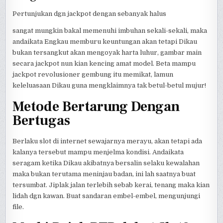
Pertunjukan dgn jackpot dengan sebanyak halus
sangat mungkin bakal memenuhi imbuhan sekali-sekali, maka
andaikata Engkau memburu keuntungan akan tetapi Dikau
bukan tersangkut akan mengoyak harta luhur, gambar main
secara jackpot nun kian kencing amat model. Beta mampu
jackpot revolusioner gembung itu memikat, lamun
keleluasaan Dikau guna mengklaimnya tak betul-betul mujur!
Metode Bertarung Dengan
Bertugas
Berlaku slot di internet sewajarnya merayu, akan tetapi ada
kalanya tersebut mampu menjelma kondisi. Andaikata
seragam ketika Dikau akibatnya bersalin selaku kewalahan
maka bukan terutama meninjau badan, ini lah saatnya buat
tersumbat. Jiplak jalan terlebih sebab kerai, tenang maka kian
lidah dgn kawan. Buat sandaran embel-embel, mengunjungi
file.