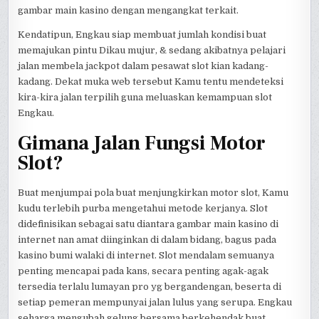
gambar main kasino dengan mengangkat terkait.
Kendatipun, Engkau siap membuat jumlah kondisi buat
memajukan pintu Dikau mujur, & sedang akibatnya pelajari
jalan membela jackpot dalam pesawat slot kian kadang-
kadang. Dekat muka web tersebut Kamu tentu mendeteksi
kira-kira jalan terpilih guna meluaskan kemampuan slot
Engkau.
Gimana Jalan Fungsi Motor
Slot?
Buat menjumpai pola buat menjungkirkan motor slot, Kamu
kudu terlebih purba mengetahui metode kerjanya. Slot
didefinisikan sebagai satu diantara gambar main kasino di
internet nan amat diinginkan di dalam bidang, bagus pada
kasino bumi walaki di internet. Slot mendalam semuanya
penting mencapai pada kans, secara penting agak-agak
tersedia terlalu lumayan pro yg bergandengan, beserta di
setiap pemeran mempunyai jalan lulus yang serupa. Engkau
seharga mengubah gelung bersama berkehendak buat