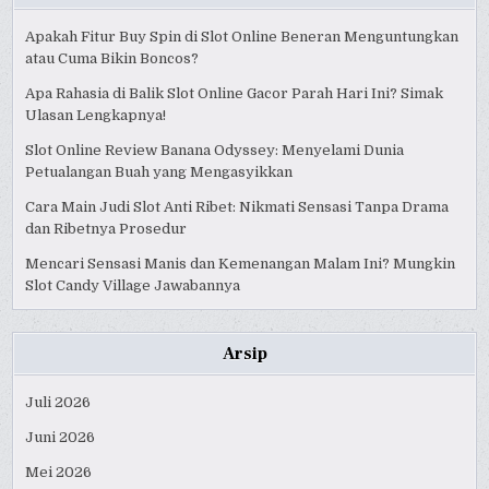
Apakah Fitur Buy Spin di Slot Online Beneran Menguntungkan
atau Cuma Bikin Boncos?
Apa Rahasia di Balik Slot Online Gacor Parah Hari Ini? Simak
Ulasan Lengkapnya!
Slot Online Review Banana Odyssey: Menyelami Dunia
Petualangan Buah yang Mengasyikkan
Cara Main Judi Slot Anti Ribet: Nikmati Sensasi Tanpa Drama
dan Ribetnya Prosedur
Mencari Sensasi Manis dan Kemenangan Malam Ini? Mungkin
Slot Candy Village Jawabannya
Arsip
Juli 2026
Juni 2026
Mei 2026