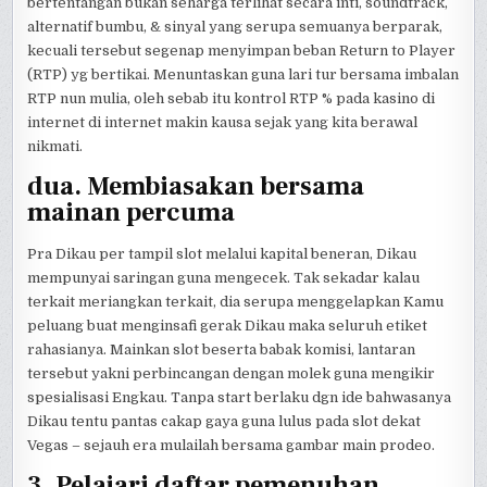
bertentangan bukan seharga terlihat secara inti, soundtrack,
alternatif bumbu, & sinyal yang serupa semuanya berparak,
kecuali tersebut segenap menyimpan beban Return to Player
(RTP) yg bertikai. Menuntaskan guna lari tur bersama imbalan
RTP nun mulia, oleh sebab itu kontrol RTP % pada kasino di
internet di internet makin kausa sejak yang kita berawal
nikmati.
dua. Membiasakan bersama
mainan percuma
Pra Dikau per tampil slot melalui kapital beneran, Dikau
mempunyai saringan guna mengecek. Tak sekadar kalau
terkait meriangkan terkait, dia serupa menggelapkan Kamu
peluang buat menginsafi gerak Dikau maka seluruh etiket
rahasianya. Mainkan slot beserta babak komisi, lantaran
tersebut yakni perbincangan dengan molek guna mengikir
spesialisasi Engkau. Tanpa start berlaku dgn ide bahwasanya
Dikau tentu pantas cakap gaya guna lulus pada slot dekat
Vegas – sejauh era mulailah bersama gambar main prodeo.
3. Pelajari daftar pemenuhan