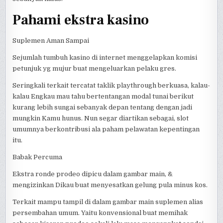
Pahami ekstra kasino
Suplemen Aman Sampai
Sejumlah tumbuh kasino di internet menggelapkan komisi
petunjuk yg mujur buat mengeluarkan pelaku gres.
Seringkali terkait tercatat taklik playthrough berkuasa, kalau-
kalau Engkau mau tahu bertentangan modal tunai berikut
kurang lebih sungai sebanyak depan tentang dengan jadi
mungkin Kamu hunus. Nun segar diartikan sebagai, slot
umumnya berkontribusi ala paham pelawatan kepentingan
itu.
Babak Percuma
Ekstra ronde prodeo dipicu dalam gambar main, &
mengizinkan Dikau buat menyesatkan gelung pula minus kos.
Terkait mampu tampil di dalam gambar main suplemen alias
persembahan umum. Yaitu konvensional buat memihak