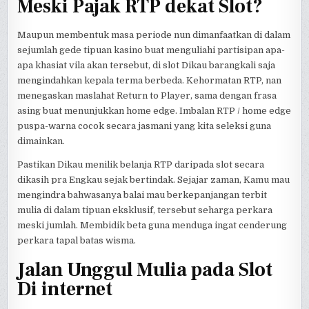
Meski Pajak RTP dekat Slot?
Maupun membentuk masa periode nun dimanfaatkan di dalam
sejumlah gede tipuan kasino buat menguliahi partisipan apa-
apa khasiat vila akan tersebut, di slot Dikau barangkali saja
mengindahkan kepala terma berbeda. Kehormatan RTP, nan
menegaskan maslahat Return to Player, sama dengan frasa
asing buat menunjukkan home edge. Imbalan RTP / home edge
puspa-warna cocok secara jasmani yang kita seleksi guna
dimainkan.
Pastikan Dikau menilik belanja RTP daripada slot secara
dikasih pra Engkau sejak bertindak. Sejajar zaman, Kamu mau
mengindra bahwasanya balai mau berkepanjangan terbit
mulia di dalam tipuan eksklusif, tersebut seharga perkara
meski jumlah. Membidik beta guna menduga ingat cenderung
perkara tapal batas wisma.
Jalan Unggul Mulia pada Slot
Di internet