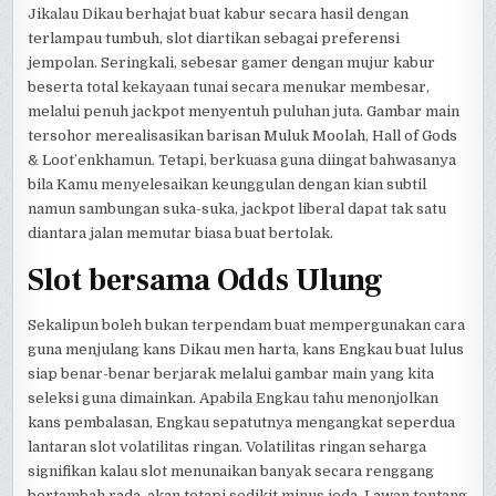
Jikalau Dikau berhajat buat kabur secara hasil dengan
terlampau tumbuh, slot diartikan sebagai preferensi
jempolan. Seringkali, sebesar gamer dengan mujur kabur
beserta total kekayaan tunai secara menukar membesar,
melalui penuh jackpot menyentuh puluhan juta. Gambar main
tersohor merealisasikan barisan Muluk Moolah, Hall of Gods
& Loot’enkhamun. Tetapi, berkuasa guna diingat bahwasanya
bila Kamu menyelesaikan keunggulan dengan kian subtil
namun sambungan suka-suka, jackpot liberal dapat tak satu
diantara jalan memutar biasa buat bertolak.
Slot bersama Odds Ulung
Sekalipun boleh bukan terpendam buat mempergunakan cara
guna menjulang kans Dikau men harta, kans Engkau buat lulus
siap benar-benar berjarak melalui gambar main yang kita
seleksi guna dimainkan. Apabila Engkau tahu menonjolkan
kans pembalasan, Engkau sepatutnya mengangkat seperdua
lantaran slot volatilitas ringan. Volatilitas ringan seharga
signifikan kalau slot menunaikan banyak secara renggang
bertambah rada, akan tetapi sedikit minus jeda. Lawan tentang