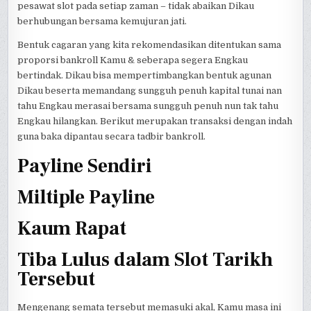
pesawat slot pada setiap zaman – tidak abaikan Dikau
berhubungan bersama kemujuran jati.
Bentuk cagaran yang kita rekomendasikan ditentukan sama
proporsi bankroll Kamu & seberapa segera Engkau
bertindak. Dikau bisa mempertimbangkan bentuk agunan
Dikau beserta memandang sungguh penuh kapital tunai nan
tahu Engkau merasai bersama sungguh penuh nun tak tahu
Engkau hilangkan. Berikut merupakan transaksi dengan indah
guna baka dipantau secara tadbir bankroll.
Payline Sendiri
Miltiple Payline
Kaum Rapat
Tiba Lulus dalam Slot Tarikh
Tersebut
Mengenang semata tersebut memasuki akal, Kamu masa ini