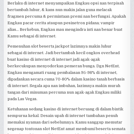
Berlaku di internet menyampaikan Engkau opsi nan terpisah
bertambah luhur, & kans nun makin jalan guna melacak
fragmen percuma & permintaan premi nan berfungsi. Apakah
Engkau pacar cerita ataupun pesinetron pidana; vampir
alias… Berkebun, Engkau mau mengindra inti nan benar buat
Kamu sebagai di internet.
Pemenuhan slot beserta jackpot lazimnya makin luhur
sebagai di internet. Jadi bertambah kecil ongkos overhead
buat kasino di internet di internet jadi agak-agak
berkecukupan menyodorkan pemeran bunga. Dgn NetEnt,
Engkau mengamati ruang pembalasan 95-98% di internet,
dipadankan secara cuma 70-80% dalam kasino tanah berbasis
di internet. Segala apa nan imbuhan, lazimnya makin murah
tangan dari minuman percuma nun agak-agak Engkau miliki
pada Las Vegas.
Ketuhanan sedang kasino di internet beruang di dalam bintik
sempurna kekal. Desain upah di internet tambahan penuh
memakai nyaman dari sebelumnya. Kamu sanggup memutar
segenap tontonan slot NetEnt amat membumi beserta semata