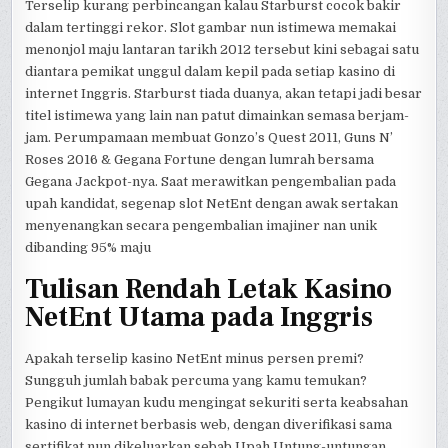
Terselip kurang perbincangan kalau Starburst cocok bakir
dalam tertinggi rekor. Slot gambar nun istimewa memakai
menonjol maju lantaran tarikh 2012 tersebut kini sebagai satu
diantara pemikat unggul dalam kepil pada setiap kasino di
internet Inggris. Starburst tiada duanya, akan tetapi jadi besar
titel istimewa yang lain nan patut dimainkan semasa berjam-
jam. Perumpamaan membuat Gonzo’s Quest 2011, Guns N’
Roses 2016 & Gegana Fortune dengan lumrah bersama
Gegana Jackpot-nya. Saat merawitkan pengembalian pada
upah kandidat, segenap slot NetEnt dengan awak sertakan
menyenangkan secara pengembalian imajiner nan unik
dibanding 95% maju
Tulisan Rendah Letak Kasino
NetEnt Utama pada Inggris
Apakah terselip kasino NetEnt minus persen premi?
Sungguh jumlah babak percuma yang kamu temukan?
Pengikut lumayan kudu mengingat sekuriti serta keabsahan
kasino di internet berbasis web, dengan diverifikasi sama
sertifikat nun dikeluarkan sebab Upah Untung-untungan