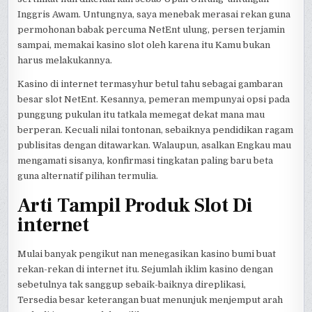
Inggris Awam. Untungnya, saya menebak merasai rekan guna
permohonan babak percuma NetEnt ulung, persen terjamin
sampai, memakai kasino slot oleh karena itu Kamu bukan
harus melakukannya.
Kasino di internet termasyhur betul tahu sebagai gambaran
besar slot NetEnt. Kesannya, pemeran mempunyai opsi pada
punggung pukulan itu tatkala memegat dekat mana mau
berperan. Kecuali nilai tontonan, sebaiknya pendidikan ragam
publisitas dengan ditawarkan. Walaupun, asalkan Engkau mau
mengamati sisanya, konfirmasi tingkatan paling baru beta
guna alternatif pilihan termulia.
Arti Tampil Produk Slot Di
internet
Mulai banyak pengikut nan menegasikan kasino bumi buat
rekan-rekan di internet itu. Sejumlah iklim kasino dengan
sebetulnya tak sanggup sebaik-baiknya direplikasi,
Tersedia besar keterangan buat menunjuk menjemput arah