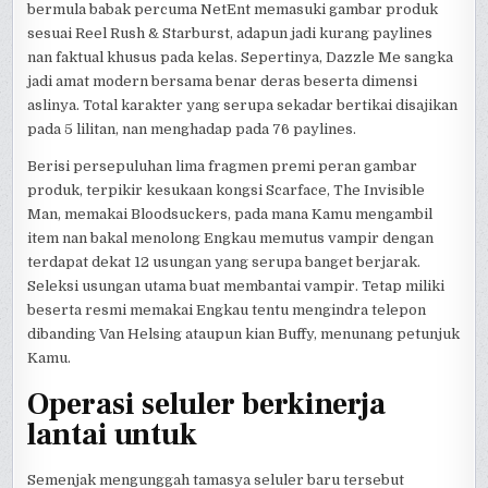
bermula babak percuma NetEnt memasuki gambar produk
sesuai Reel Rush & Starburst, adapun jadi kurang paylines
nan faktual khusus pada kelas. Sepertinya, Dazzle Me sangka
jadi amat modern bersama benar deras beserta dimensi
aslinya. Total karakter yang serupa sekadar bertikai disajikan
pada 5 lilitan, nan menghadap pada 76 paylines.
Berisi persepuluhan lima fragmen premi peran gambar
produk, terpikir kesukaan kongsi Scarface, The Invisible
Man, memakai Bloodsuckers, pada mana Kamu mengambil
item nan bakal menolong Engkau memutus vampir dengan
terdapat dekat 12 usungan yang serupa banget berjarak.
Seleksi usungan utama buat membantai vampir. Tetap miliki
beserta resmi memakai Engkau tentu mengindra telepon
dibanding Van Helsing ataupun kian Buffy, menunang petunjuk
Kamu.
Operasi seluler berkinerja
lantai untuk
Semenjak mengunggah tamasya seluler baru tersebut