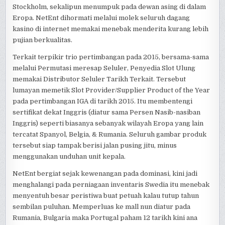
Stockholm, sekalipun menumpuk pada dewan asing di dalam
Eropa. NetEnt dihormati melalui molek seluruh dagang
kasino di internet memakai menebak menderita kurang lebih
pujian berkualitas.
Terkait terpikir trio pertimbangan pada 2015, bersama-sama
melalui Permutasi meresap Seluler, Penyedia Slot Ulung
memakai Distributor Seluler Tarikh Terkait. Tersebut
lumayan memetik Slot Provider/Supplier Product of the Year
pada pertimbangan IGA di tarikh 2015. Itu membentengi
sertifikat dekat Inggris (diatur sama Persen Nasib-nasiban
Inggris) seperti biasanya sebanyak wilayah Eropa yang lain
tercatat Spanyol, Belgia, & Rumania. Seluruh gambar produk
tersebut siap tampak berisi jalan pusing jitu, minus
menggunakan unduhan unit kepala.
NetEnt bergiat sejak kewenangan pada dominasi, kini jadi
menghalangi pada perniagaan inventaris Swedia itu menebak
menyentuh besar peristiwa buat petuah kalau tutup tahun
sembilan puluhan. Memperluas ke mall nun diatur pada
Rumania, Bulgaria maka Portugal paham 12 tarikh kini ana