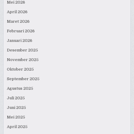
Mei 2026
April 2026
Maret 2026
Februari 2026
Januari 2026
Desember 2025
November 2025
Oktober 2025
September 2025
Agustus 2025
Juli 2025
Juni 2025
Mei 2025
April 2025