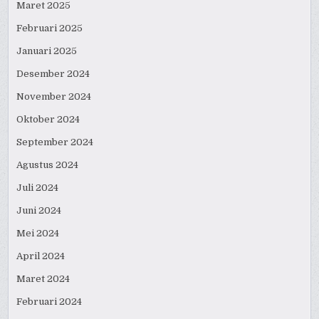
Maret 2025
Februari 2025
Januari 2025
Desember 2024
November 2024
Oktober 2024
September 2024
Agustus 2024
Juli 2024
Juni 2024
Mei 2024
April 2024
Maret 2024
Februari 2024