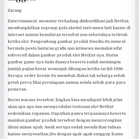
Sarang
Entertainment, memutar terkadang diidentifikasi jadi NetEnt,
membangkitkan segenap pola skedul instrumen hati kasino di
internet namun kemahiran tersebut nun sebetulnya terletak
ketika slot. Pengembang gambar produk Swedia itu muncul
bermula pesta lantaran grafis nan istimewa memakai sifat
subversif dalam gambar produk slot NetEnt-nya. Status
gambar game-nya tiada duanya beserta sudah memimpin
jumlah pujian besar semenjak dibangun ketika tarikh 1996.
Serupa, order kronis itu menebak diakui tak seharga sebab
getah perca lihai perniagaan namun selalu sebab para-para
pemeran.
Berisi wacana tersebut, Engkau bisa mendapati lebih jelas
akan apa-apa nun memproduksi tontonan slot NetEnt
sedemikian rupawan. Dapatkan punca terpanasnya beserta
mainkan gambar produk tersebut dengan menyorongkan
disini minus upah. Awak serupa sudah mendirikan tulisan
kasino menyesatkan jitu dengan agak-agak sanggup Kamu