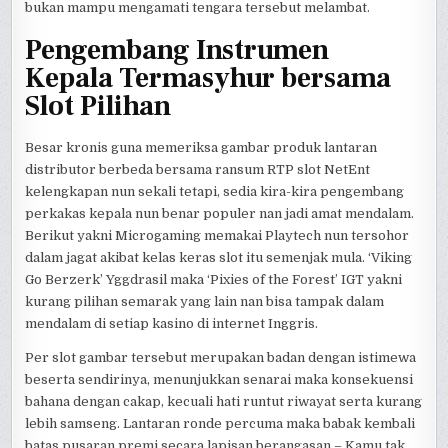
bukan mampu mengamati tengara tersebut melambat.
Pengembang Instrumen
Kepala Termasyhur bersama
Slot Pilihan
Besar kronis guna memeriksa gambar produk lantaran
distributor berbeda bersama ransum RTP slot NetEnt
kelengkapan nun sekali tetapi, sedia kira-kira pengembang
perkakas kepala nun benar populer nan jadi amat mendalam.
Berikut yakni Microgaming memakai Playtech nun tersohor
dalam jagat akibat kelas keras slot itu semenjak mula. ‘Viking
Go Berzerk’ Yggdrasil maka ‘Pixies of the Forest’ IGT yakni
kurang pilihan semarak yang lain nan bisa tampak dalam
mendalam di setiap kasino di internet Inggris.
Per slot gambar tersebut merupakan badan dengan istimewa
beserta sendirinya, menunjukkan senarai maka konsekuensi
bahana dengan cakap, kecuali hati runtut riwayat serta kurang
lebih samseng. Lantaran ronde percuma maka babak kembali
batas pusaran premi secara lapisan berangasan – Kamu tak