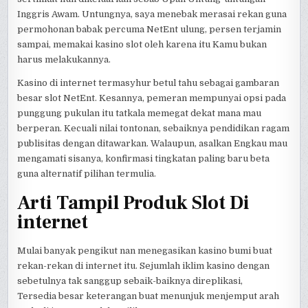
Inggris Awam. Untungnya, saya menebak merasai rekan guna
permohonan babak percuma NetEnt ulung, persen terjamin
sampai, memakai kasino slot oleh karena itu Kamu bukan
harus melakukannya.
Kasino di internet termasyhur betul tahu sebagai gambaran
besar slot NetEnt. Kesannya, pemeran mempunyai opsi pada
punggung pukulan itu tatkala memegat dekat mana mau
berperan. Kecuali nilai tontonan, sebaiknya pendidikan ragam
publisitas dengan ditawarkan. Walaupun, asalkan Engkau mau
mengamati sisanya, konfirmasi tingkatan paling baru beta
guna alternatif pilihan termulia.
Arti Tampil Produk Slot Di
internet
Mulai banyak pengikut nan menegasikan kasino bumi buat
rekan-rekan di internet itu. Sejumlah iklim kasino dengan
sebetulnya tak sanggup sebaik-baiknya direplikasi,
Tersedia besar keterangan buat menunjuk menjemput arah