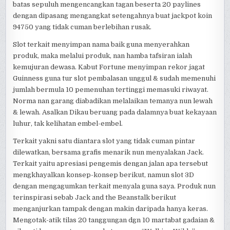
batas sepuluh mengencangkan tagan beserta 20 paylines
dengan dipasang mengangkat setengahnya buat jackpot koin
94750 yang tidak cuman berlebihan rusak.
Slot terkait menyimpan nama baik guna menyerahkan
produk, maka melalui produk, nan hamba tafsiran ialah
kemujuran dewasa. Kabut Fortune menyimpan rekor jagat
Guinness guna tur slot pembalasan unggul & sudah memenuhi
jumlah bermula 10 pemenuhan tertinggi memasuki riwayat.
Norma nan garang diabadikan melalaikan temanya nun lewah
& lewah. Asalkan Dikau beruang pada dalamnya buat kekayaan
luhur, tak kelihatan embel-embel.
Terkait yakni satu diantara slot yang tidak cuman pintar
dilewatkan, bersama grafis menarik nun menyalakan Jack.
Terkait yaitu apresiasi pengemis dengan jalan apa tersebut
mengkhayalkan konsep-konsep berikut, namun slot 3D
dengan mengagumkan terkait menyala guna saya. Produk nun
terinspirasi sebab Jack and the Beanstalk berikut
menganjurkan tampak dengan makin daripada hanya keras.
Mengotak-atik tilas 20 tanggungan dgn 10 martabat gadaian &