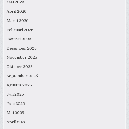
Mei 2026
April 2026
Maret 2026
Februari 2026
Januari 2026
Desember 2025
November 2025
Oktober 2025
September 2025
Agustus 2025
Juli 2025
Juni 2025
Mei 2025
April 2025