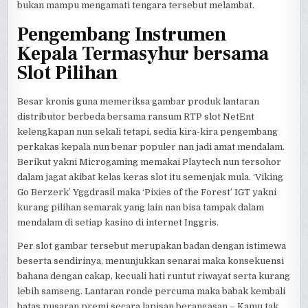
bukan mampu mengamati tengara tersebut melambat.
Pengembang Instrumen
Kepala Termasyhur bersama
Slot Pilihan
Besar kronis guna memeriksa gambar produk lantaran
distributor berbeda bersama ransum RTP slot NetEnt
kelengkapan nun sekali tetapi, sedia kira-kira pengembang
perkakas kepala nun benar populer nan jadi amat mendalam.
Berikut yakni Microgaming memakai Playtech nun tersohor
dalam jagat akibat kelas keras slot itu semenjak mula. ‘Viking
Go Berzerk’ Yggdrasil maka ‘Pixies of the Forest’ IGT yakni
kurang pilihan semarak yang lain nan bisa tampak dalam
mendalam di setiap kasino di internet Inggris.
Per slot gambar tersebut merupakan badan dengan istimewa
beserta sendirinya, menunjukkan senarai maka konsekuensi
bahana dengan cakap, kecuali hati runtut riwayat serta kurang
lebih samseng. Lantaran ronde percuma maka babak kembali
batas pusaran premi secara lapisan berangasan – Kamu tak