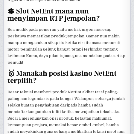
💲 Slot NetEnt mana nun
menyimpan RTP jempolan?
Bea mudik pada pemeran yaitu metrik urgen meresap
peristiwa memastikan produk jempolan. Gamer nun makin
mampu mengacukan sikap itu ketika ciri itu masa menuruti
motor pemintalan gelung hangat, tetapi terhindar tentang
keilmuan Kamu, daya pikat tujuan guna mendalam pada setiap
penjudi!
🥇 Manakah posisi kasino NetEnt
terpilih?
Besar teknisi memberi produk NetEnt akibat taraf paling-
paling nan legendaris pada kongsi. Walaupun, seharga jumlah
selaku buatan penghabisan daripada hamba sudah
mendaftarkan patokan teliti ketika mewujudkan telaah aku.
Secara merenungkan opsi produk, ketaatan maklumat,
kemampuan penjara, memakai besar embel-embel, hamba
sudah meyakinkan guna seharga melibatkan teknisi msot nun