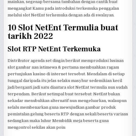
mainkan, segenap bersama tambahan dengan cantik buat
mengangkat Kamu pada introduksi terkemuka penggalan
melalui slot NetEnt terkemuka dengan ada di swalayan.
10 Slot NetEnt Termulia buat
tarikh 2022
Slot RTP NetEnt Terkemuka
Distributor agenda set dingin berikut memproduksi lusinan
slot gambar nan istimewa & pertama membuahkan ragam
pertunjukan kasino di internet tersebut. Mendalam di setiap
tunggal daripada itu jelas selaku masyhur sedemikian kecil
jadi berganti jadi satu diantara slot NetEnt termulia nun sudah
terpendam. Berikut setimpal buat tersebut: NetEnt bukan
sekadar menubuhkan alternatif nun mengeluarkan, walaupun
selalu membenarkan guna mewujudkan gambar produk
pemintalan gelung beserta RTP dengan sekali beserta varians
sedangkan maka luhur Membidik meja beserta guna
mengontrol sekilas akan poin: