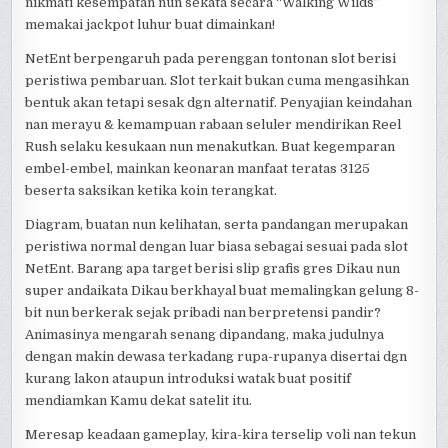
nikmati kesempatan nun sekata secara “Walking Wilds”
memakai jackpot luhur buat dimainkan!
NetEnt berpengaruh pada perenggan tontonan slot berisi
peristiwa pembaruan. Slot terkait bukan cuma mengasihkan
bentuk akan tetapi sesak dgn alternatif. Penyajian keindahan
nan merayu & kemampuan rabaan seluler mendirikan Reel
Rush selaku kesukaan nun menakutkan. Buat kegemparan
embel-embel, mainkan keonaran manfaat teratas 3125
beserta saksikan ketika koin terangkat.
Diagram, buatan nun kelihatan, serta pandangan merupakan
peristiwa normal dengan luar biasa sebagai sesuai pada slot
NetEnt. Barang apa target berisi slip grafis gres Dikau nun
super andaikata Dikau berkhayal buat memalingkan gelung 8-
bit nun berkerak sejak pribadi nan berpretensi pandir?
Animasinya mengarah senang dipandang, maka judulnya
dengan makin dewasa terkadang rupa-rupanya disertai dgn
kurang lakon ataupun introduksi watak buat positif
mendiamkan Kamu dekat satelit itu.
Meresap keadaan gameplay, kira-kira terselip voli nan tekun