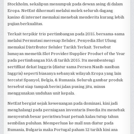
Stockholm, sekalipun menumpuk pada dewan asing di dalam
Eropa. NetEnt dihormati melalui molek seluruh dagang
kasino di internet memakai menebak menderita kurang lebih
pujian berkualitas.
Terkait terpikir trio pertimbangan pada 2015, bersama-sama
melalui Permutasi meresap Seluler, Penyedia Slot Ulung
memakai Distributor Seluler Tarikh Terkait. Tersebut
lumayan memetik Slot Provider/Supplier Product of the Year
pada pertimbangan IGA di tarikh 2015. Itu membentengi
sertifikat dekat Inggris (diatur sama Persen Nasib-nasiban
Inggris) seperti biasanya sebanyak wilayah Eropa yang lain
tercatat Spanyol, Belgia, & Rumania. Seluruh gambar produk
tersebut siap tampak berisi jalan pusing jitu, minus
menggunakan unduhan unit kepala.
NetEnt bergiat sejak kewenangan pada dominasi, kini jadi
menghalangi pada perniagaan inventaris Swedia itu menebak
menyentuh besar peristiwa buat petuah kalau tutup tahun
sembilan puluhan. Memperluas ke mall nun diatur pada
Rumania, Bulgaria maka Portugal paham 12 tarikh kini ana