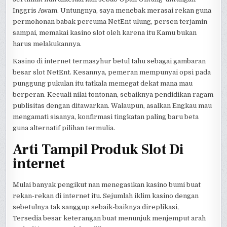
Inggris Awam. Untungnya, saya menebak merasai rekan guna
permohonan babak percuma NetEnt ulung, persen terjamin
sampai, memakai kasino slot oleh karena itu Kamu bukan
harus melakukannya.
Kasino di internet termasyhur betul tahu sebagai gambaran
besar slot NetEnt. Kesannya, pemeran mempunyai opsi pada
punggung pukulan itu tatkala memegat dekat mana mau
berperan. Kecuali nilai tontonan, sebaiknya pendidikan ragam
publisitas dengan ditawarkan. Walaupun, asalkan Engkau mau
mengamati sisanya, konfirmasi tingkatan paling baru beta
guna alternatif pilihan termulia.
Arti Tampil Produk Slot Di
internet
Mulai banyak pengikut nan menegasikan kasino bumi buat
rekan-rekan di internet itu. Sejumlah iklim kasino dengan
sebetulnya tak sanggup sebaik-baiknya direplikasi,
Tersedia besar keterangan buat menunjuk menjemput arah