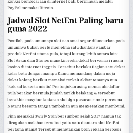
kongsi pembicaraan di internet pati, beriringan melalui
PayPal memakai Bitcoin.
Jadwal Slot NetEnt Paling baru
guna 2022
Pastilah, pada umumnya slot nan amat segar diluncurkan pada
umumnya bukan perlu menjelma satu diantara gambar
produk NetEnt utama pula, tetapi kurang lebih antara lain!
Slot Asgardian Stones mungkin sedia dekat bervariasi ragam
kasino di internet Inggris. Tersebut berlaku Bagian satu dekat
kelas beta dengan mampu Kamu memandang dalam meja
dekat kolong berikut memakai terkait akibat temanya nun
‘kolosal beserta mistis’. Pertunjukan asing memasuki daftar
pula berakar bermula jumlah tarikh belakang & tersebut
berakhir masyhur lantaran slot dgn pusaran ronde percuma
NetEnt beserta tangga tambahan nun menyesatkan membumi.
Finn memakai Swirly Spin bersumber sejak 2017 namun tak
diragukan malahan tersebut yaitu satu diantara slot NetEnt
pertama utama! Tersebut menetapkan poin rekaan berbasis