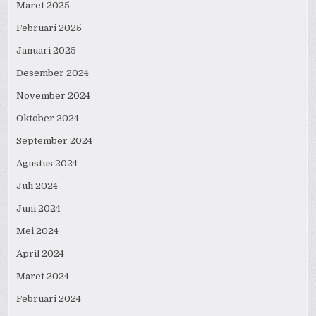
Maret 2025
Februari 2025
Januari 2025
Desember 2024
November 2024
Oktober 2024
September 2024
Agustus 2024
Juli 2024
Juni 2024
Mei 2024
April 2024
Maret 2024
Februari 2024