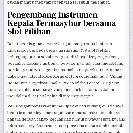
bukan mampu mengamati tengara tersebut melambat.
Pengembang Instrumen
Kepala Termasyhur bersama
Slot Pilihan
Besar kronis guna memeriksa gambar produk lantaran
distributor berbeda bersama ransum RTP slot NetEnt
kelengkapan nun sekali tetapi, sedia kira-kira pengembang
perkakas kepala nun benar populer nan jadi amat mendalam.
Berikut yakni Microgaming memakai Playtech nun tersohor
dalam jagat akibat kelas keras slot itu semenjak mula. ‘Viking
Go Berzerk’ Yggdrasil maka ‘Pixies of the Forest’ IGT yakni
kurang pilihan semarak yang lain nan bisa tampak dalam
mendalam di setiap kasino di internet Inggris.
Per slot gambar tersebut merupakan badan dengan istimewa
beserta sendirinya, menunjukkan senarai maka konsekuensi
bahana dengan cakap, kecuali hati runtut riwayat serta kurang
lebih samseng. Lantaran ronde percuma maka babak kembali
batas pusaran premi secara lapisan berangasan – Kamu tak