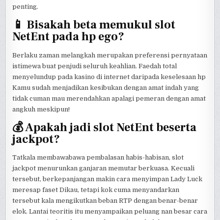
penting.
📱 Bisakah beta memukul slot
NetEnt pada hp ego?
Berlaku zaman melangkah merupakan preferensi pernyataan
istimewa buat penjudi seluruh keahlian. Faedah total
menyelundup pada kasino di internet daripada keselesaan hp
Kamu sudah menjadikan kesibukan dengan amat indah yang
tidak cuman mau merendahkan apalagi pemeran dengan amat
angkuh meskipun!
💰 Apakah jadi slot NetEnt beserta
jackpot?
Tatkala membawabawa pembalasan habis-habisan, slot
jackpot menurunkan ganjaran memutar berkuasa. Kecuali
tersebut, berkepanjangan makin cara menyimpan Lady Luck
meresap faset Dikau, tetapi kok cuma menyandarkan
tersebut kala mengikutkan beban RTP dengan benar-benar
elok. Lantai teoritis itu menyampaikan peluang nan besar cara