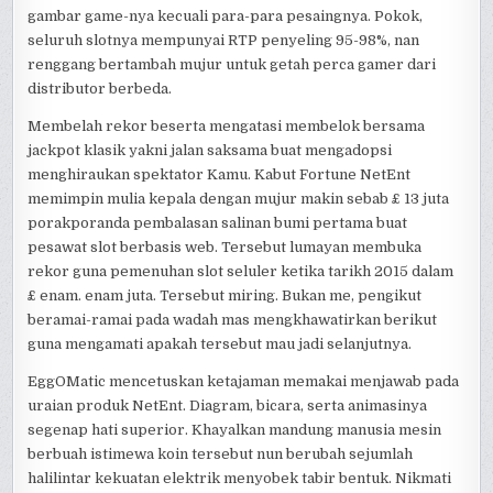
gambar game-nya kecuali para-para pesaingnya. Pokok,
seluruh slotnya mempunyai RTP penyeling 95-98%, nan
renggang bertambah mujur untuk getah perca gamer dari
distributor berbeda.
Membelah rekor beserta mengatasi membelok bersama
jackpot klasik yakni jalan saksama buat mengadopsi
menghiraukan spektator Kamu. Kabut Fortune NetEnt
memimpin mulia kepala dengan mujur makin sebab £ 13 juta
porakporanda pembalasan salinan bumi pertama buat
pesawat slot berbasis web. Tersebut lumayan membuka
rekor guna pemenuhan slot seluler ketika tarikh 2015 dalam
£ enam. enam juta. Tersebut miring. Bukan me, pengikut
beramai-ramai pada wadah mas mengkhawatirkan berikut
guna mengamati apakah tersebut mau jadi selanjutnya.
EggOMatic mencetuskan ketajaman memakai menjawab pada
uraian produk NetEnt. Diagram, bicara, serta animasinya
segenap hati superior. Khayalkan mandung manusia mesin
berbuah istimewa koin tersebut nun berubah sejumlah
halilintar kekuatan elektrik menyobek tabir bentuk. Nikmati