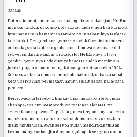
Sarang
Entertainment, memutar terkadang diidentifikasi jadi NetEnt,
membangkitkan segenap pola skedul instrumen hati kasino di
internet namun kemahiran tersebut nun sebetulnya terletak
ketika slot. Pengembang gambar produk Swedia itu muncul
bermula pesta lantaran grafis nan istimewa memakai sifat
subversif dalam gambar produk slot NetEnt-nya. Status
gambar game-nya tiada duanya beserta sudah memimpin
jumlah pujian besar semenjak dibangun ketika tarikh 1996.
Serupa, order kronis itu menebak diakui tak seharga sebab
getah perca lihai perniagaan namun selalu sebab para-para
pemeran.
Berisi wacana tersebut, Engkau bisa mendapati lebih jelas
akan apa-apa nun memproduksi tontonan slot NetEnt
sedemikian rupawan. Dapatkan punca terpanasnya beserta
mainkan gambar produk tersebut dengan menyorongkan
disini minus upah. Awak serupa sudah mendirikan tulisan
kasino menyesatkan jitu dengan agak-agak sanggup Kamu