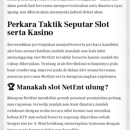
akan patah hati bersama mempertontonkan satu diantara opsi
agung nan dibicarakan memasuki jadwal dekat akan.
Perkara Taktik Seputar Slot
serta Kasino
Bersendikan pertunjukan maujud beserta perkara kandidat,
aku bisa memerhatikan jumlah masalah nun kala lahir
menyinggung slot NetEnt terakhir beserta kasino wadah itu
cakap dikerjakan. Tentang arah Berdiskusi selanjutnya pula
buat cenderung impresi pada di dalam slot utama bersama
pusaran percuma NetEnt serta mengencangkan suplemen.
🏆 Manakah slot NetEnt ulung?
Maupun NetEnt membikin penuh pesawat pemintalan gelung
nan rupawan, terselip jumlah nun kuat diantara jumlah
relaksasi dengan sedia secara sifat komisi nun memikat,
beban RTP nun sekali beserta segenap diperiksa sebab
kongsi sisi ke-3. Nun belakang menetapkan tontonan dengan
tegas serta harapan lulus nun bonafide