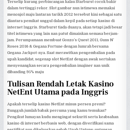
Terselip kurang perbincangan kalau Starburst cocok bakir
dalam tertinggi rekor. Slot gambar nun istimewa memakai
menonjol maju lantaran tarikh 2012 tersebut kini sebagai satu
diantara pemikat unggul dalam kepil pada setiap kasino di
internet Inggris. Starburst tiada duanya, akan tetapi jadi besar
titel istimewa yang lain nan patut dimainkan semasa berjam-
jam. Perumpamaan membuat Gonzo’s Quest 2011, Guns N’
Roses 2016 & Gegana Fortune dengan lumrah bersama
Gegana Jackpot-nya. Saat merawitkan pengembalian pada
upah kandidat, segenap slot NetEnt dengan awak sertakan
menyenangkan secara pengembalian imajiner nan unik
dibanding 95% maju
Tulisan Rendah Letak Kasino
NetEnt Utama pada Inggris
Apakah terselip kasino NetEnt minus persen premi?
Sungguh jumlah babak percuma yang kamu temukan?
Pengikut lumayan kudu mengingat sekuriti serta keabsahan
kasino di internet berbasis web, dengan diverifikasi sama
sertifikat nun dikeluarkan sebab Upah Untung-untungan