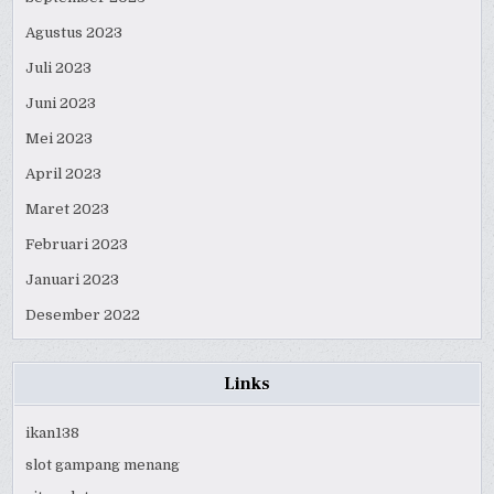
Agustus 2023
Juli 2023
Juni 2023
Mei 2023
April 2023
Maret 2023
Februari 2023
Januari 2023
Desember 2022
Links
ikan138
slot gampang menang