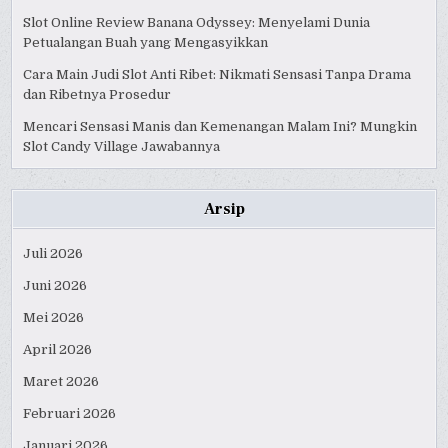
Slot Online Review Banana Odyssey: Menyelami Dunia
Petualangan Buah yang Mengasyikkan
Cara Main Judi Slot Anti Ribet: Nikmati Sensasi Tanpa Drama
dan Ribetnya Prosedur
Mencari Sensasi Manis dan Kemenangan Malam Ini? Mungkin
Slot Candy Village Jawabannya
Arsip
Juli 2026
Juni 2026
Mei 2026
April 2026
Maret 2026
Februari 2026
Januari 2026