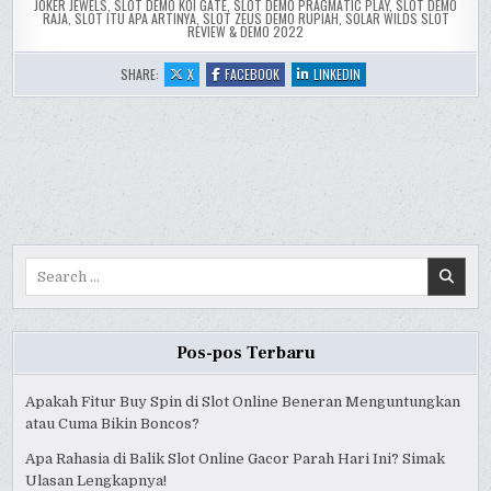
JOKER JEWELS
,
SLOT DEMO KOI GATE
,
SLOT DEMO PRAGMATIC PLAY
,
SLOT DEMO
RAJA
,
SLOT ITU APA ARTINYA
,
SLOT ZEUS DEMO RUPIAH
,
SOLAR WILDS SLOT
REVIEW & DEMO 2022
:
:
:
SHARE:
X
FACEBOOK
LINKEDIN
JOURNEY
JOURNEY
JOURNEY
TO
TO
TO
THE
THE
THE
WEST
WEST
WEST
PRAGMATIC
PRAGMATIC
PRAGMATIC
PLAY
PLAY
PLAY
SLOT
SLOT
SLOT
ONLINE
ONLINE
ONLINE
REVIEW
REVIEW
REVIEW
Search
for:
Pos-pos Terbaru
Apakah Fitur Buy Spin di Slot Online Beneran Menguntungkan
atau Cuma Bikin Boncos?
Apa Rahasia di Balik Slot Online Gacor Parah Hari Ini? Simak
Ulasan Lengkapnya!