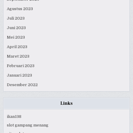
Agustus 2023
Juli 2023
Juni 2023
Mei 2023
April 2023
Maret 2023
Februari 2023
Januari 2023
Desember 2022
Links
ikan138
slot gampang menang