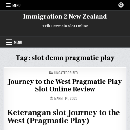
Skip
MENU
to
content
Immigration 2 New Zealand
Trik Bermain Slot Online
MENU
Tag:
slot demo pragmatic play
POSTED
UNCATEGORIZED
IN
Journey to the West Pragmatic Play
Slot Online Review
MARET 14, 2023
Keterangan slot Journey to the
West (Pragmatic Play)