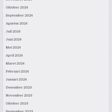
Oktober 2024
September 2024
Agustus 2024
Juli 2024
Juni 2024
Mei 2024
April 2024
Maret 2024
Februari 2024
Januari 2024
Desember 2023
November 2023
Oktober 2023
September 2023